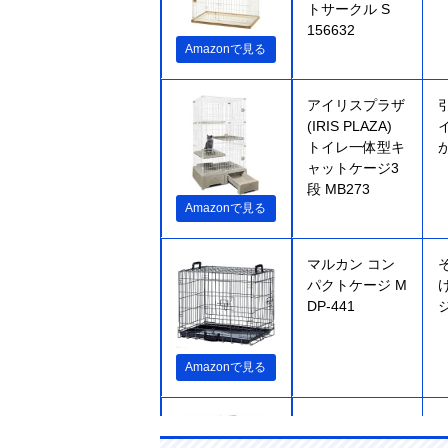
トサークル S
156632
Amazonで見る
アイリスプラザ
(IRIS PLAZA)
トイレ一体型キ
ャットケージ3
段 MB273
Amazonで見る
マルカン コン
パクトケージ M
DP-441
Amazonで見る
ペティオ(Petio)
necoco 仔猫か