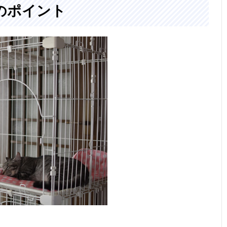
のポイント
き
101cm
部屋が汚れにく
幅69×奥行56×
12.95kg
記載未確
い深型トレイ
高さ
142.5cm（キャ
スター取付け
時）
丸洗いできてい
約幅82.5×奥行
約13.8kg
中棚耐荷
つも清潔
56.5×高さ
8kg
118.9cm（キャ
スター取付け
時）
子猫にぴったり
幅67×奥行
8kg
記載未確
のコンパクトサ
50.6×高さ
イズ
74.4cm