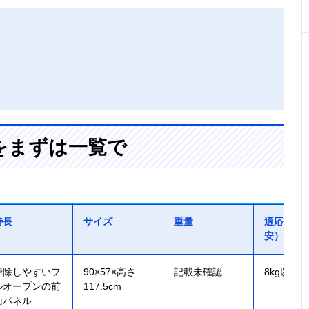
をまずは一覧で
特長
サイズ
重量
適応体重
安）
掃除しやすいフ
90×57×高さ
記載未確認
8kg以下
ルオープンの前
117.5cm
面パネル