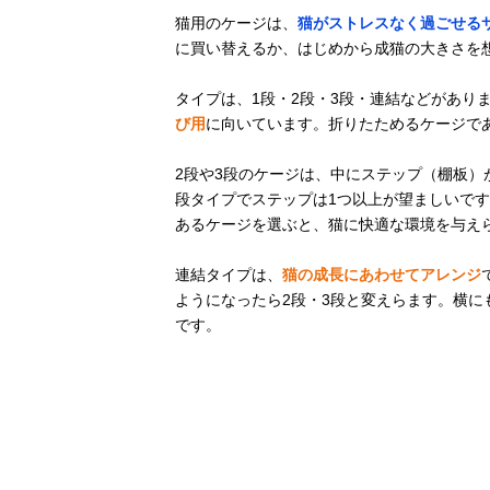
ォート ミニHi
猫用のケージは、
猫がストレスなく過ごせる
に買い替えるか、はじめから成猫の大きさを
アイリスオーヤ
Amazonで見る
タイプは、1段・2段・3段・連結などがあり
マ(IRIS
び用
に向いています。折りたためるケージで
OHYAMA) 隠れ
家キャットラン
ドケージ スリ
2段や3段のケージは、中にステップ（棚板）
ム PKC-600
段タイプでステップは1つ以上が望ましいです
あるケージを選ぶと、猫に快適な環境を与え
ieneko 天然木
Amazonで見る
製 デザイナー
連結タイプは、
猫の成長にあわせてアレンジ
ズ猫ケージ 3段
ようになったら2段・3段と変えらます。横
です。
タンスのゲン
Amazonで見る
丸型 キャット
ケージ 2段
52800002