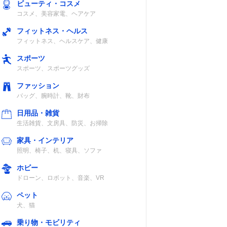
ビューティ・コスメ
コスメ、美容家電、ヘアケア
フィットネス・ヘルス
フィットネス、ヘルスケア、健康
約
◯
スポーツ
板耐
スポーツ、スポーツグッズ
kg
ファッション
バッグ、腕時計、靴、財布
日用品・雑貨
生活雑貨、文房具、防災、お掃除
×
家具・インテリア
照明、椅子、机、寝具、ソファ
ホビー
ドローン、ロボット、音楽、VR
ペット
犬、猫
◯
乗り物・モビリティ