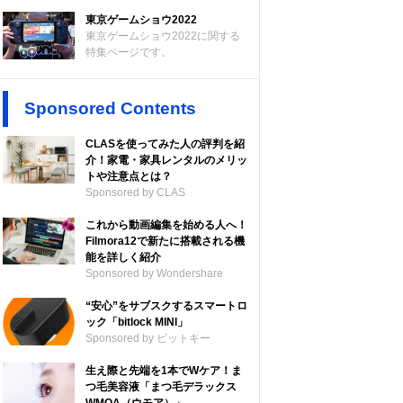
東京ゲームショウ2022
東京ゲームショウ2022に関する
特集ページです。
Sponsored Contents
CLASを使ってみた人の評判を紹
介！家電・家具レンタルのメリッ
トや注意点とは？
Sponsored by CLAS
これから動画編集を始める人へ！
Filmora12で新たに搭載される機
能を詳しく紹介
Sponsored by Wondershare
“安心”をサブスクするスマートロ
ック「bitlock MINI」
Sponsored by ビットキー
生え際と先端を1本でWケア！ま
つ毛美容液「まつ毛デラックス