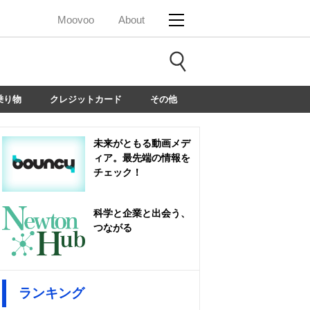
Moovoo
About
乗り物
クレジットカード
その他
未来がともる動画メデ
ィア。最先端の情報を
チェック！
科学と企業と出会う、
つながる
ランキング