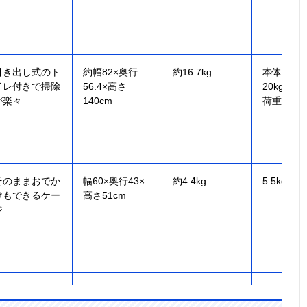
引き出し式のト
約幅82×奥行
約16.7kg
本体荷重
イレ付きで掃除
56.4×高さ
20kg、棚
が楽々
140cm
荷重各約15
そのままおでか
幅60×奥行43×
約4.4kg
5.5kg以下
けもできるケー
高さ51cm
ジ
出入りが自由
約幅71×奥行
12.6kg
～8kg
な、ねこドア付
57.5×高さ