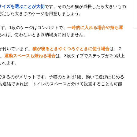
サイズを選ぶことが大切
です。そのため猫が成長したら大きいもの
想定した大きさのケージを用意しましょう。
猫の好奇心をく
約幅58×奥行
記載未確認
棚板・ハ
ます。1段のケージはコンパクトで、
一時的に入れる場合や持ち運
すぐる隠れ家付
55.5×高さ
ク耐荷重
あれば、使わないとき収納場所に困りません。
き
153cm（扉外ロ
6kg
ック含む）
が付いています。
猫が寝るときやくつろぐときに使う場合
は、２
。
運動スペースも兼ねる場合
は、3段タイプでステップが2つ以上
られます。
インテリアにな
幅96×奥行
30kg
中板耐荷
じみやすいおし
57.5×高さ
20kg
できるのがメリットです。子猫のときは1段、動いて遊びはじめる
ゃれなデザイン
185cm
にも連結できれば、トイレのスペースと分けて設置することも可能
手入れが簡単で
幅77×奥行77×
約14kg
耐荷重各
サビないプラス
高さ140cm
20kg
チック製