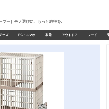
ーブー］
モノ選びに、もっと納得を。
グッズ
PC・スマホ
家電
アウトドア
フード