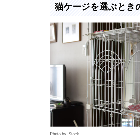
猫ケージを選ぶとき
らのしつけにも
ぴったりな キ
ャットルームサ
Amazonで見る
ークル
マルカン キテ
Amazonで見る
ィケージ 1400
CT-325
アイリスオーヤ
Amazonで見る
マ(IRIS
OHYAMA) プラ
ケージ 812 2段
ボンビアルコン
Amazonで見る
(Bonbi) サーク
Photo by iStock
ルーム コンフ