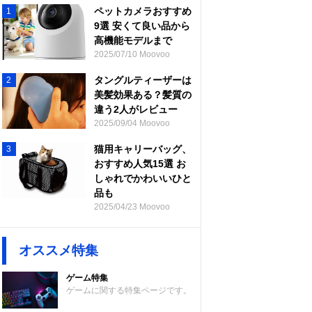
ペットカメラおすすめ
1
9選 安くて良い品から
高機能モデルまで
2025/07/10 Moovoo
タングルティーザーは
2
美髪効果ある？髪質の
違う2人がレビュー
2025/09/04 Moovoo
猫用キャリーバッグ、
3
おすすめ人気15選 お
しゃれでかわいいひと
品も
2025/04/23 Moovoo
オススメ特集
ゲーム特集
ゲームに関する特集ページです。