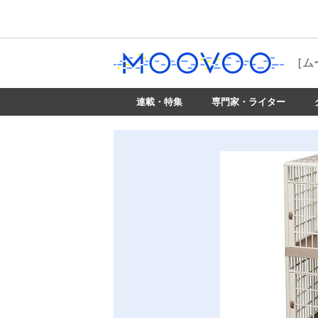
［ム
連載・特集
専門家・ライター