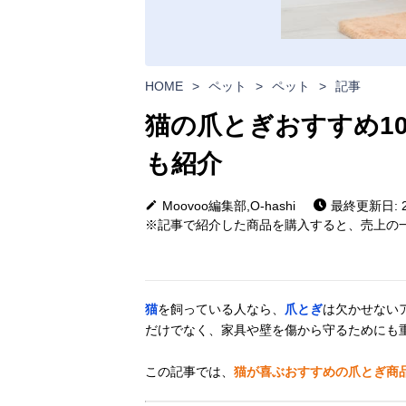
HOME
>
ペット
>
ペット
>
記事
猫の爪とぎおすすめ1
も紹介
Moovoo編集部,O-hashi
最終更新日: 20
※記事で紹介した商品を購入すると、売上の一
猫
を飼っている人なら、
爪とぎ
は欠かせない
だけでなく、家具や壁を傷から守るためにも
この記事では、
猫が喜ぶおすすめの爪とぎ商