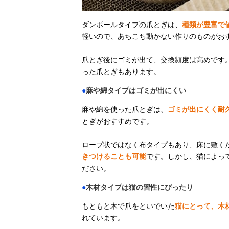
ダンボールタイプの爪とぎは、
種類が豊富で
軽いので、あちこち動かない作りのものがお
爪とぎ後にゴミが出て、交換頻度は高めです
った爪とぎもあります。
●
麻や綿タイプはゴミが出にくい
麻や綿を使った爪とぎは、
ゴミが出にくく耐
とぎがおすすめです。
ロープ状ではなく布タイプもあり、床に敷く
きつけることも可能
です。しかし、猫によっ
ださい。
●
木材タイプは猫の習性にぴったり
もともと木で爪をといでいた
猫にとって、木
れています。