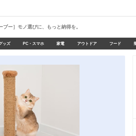
ーブー］
モノ選びに、もっと納得を。
グッズ
PC・スマホ
家電
アウトドア
フード