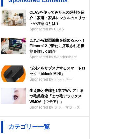
Sponsored Contents
CLASを使ってみた人の評判を紹
介！家電・家具レンタルのメリッ
トや注意点とは？
Sponsored by CLAS
これから動画編集を始める人へ！
Filmora12で新たに搭載される機
能を詳しく紹介
Sponsored by Wondershare
“安心”をサブスクするスマートロ
ック「bitlock MINI」
Sponsored by ビットキー
生え際と先端を1本でWケア！ま
つ毛美容液「まつ毛デラックス
WMOA（ウモア）」
Sponsored by ファーマフーズ
カテゴリー一覧