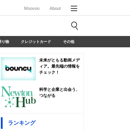
Moovoo
About
乗り物
クレジットカード
その他
未来がともる動画メデ
ィア。最先端の情報を
チェック！
科学と企業と出会う、
つながる
ランキング