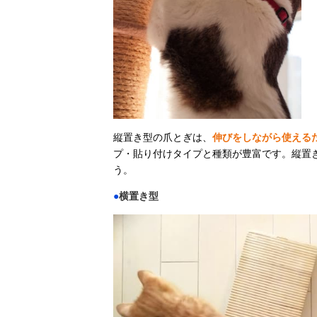
縦置き型の爪とぎは、
伸びをしながら使える
プ・貼り付けタイプと種類が豊富です。縦置
う。
●
横置き型