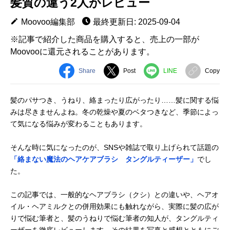
髪質の違う2人がレビュー
Moovoo編集部
最終更新日: 2025-09-04
※記事で紹介した商品を購入すると、売上の一部が
Moovooに還元されることがあります。
Share
Post
LINE
Copy
髪のパサつき、うねり、絡まったり広がったり……髪に関する悩
みは尽きませんよね。冬の乾燥や夏のベタつきなど、季節によっ
て気になる悩みが変わることもあります。
そんな時に気になったのが、SNSや雑誌で取り上げられて話題の
「絡まない魔法のヘアケアブラシ タングルティーザー」
でし
た。
この記事では、一般的なヘアブラシ（クシ）との違いや、ヘアオ
イル・ヘアミルクとの併用効果にも触れながら、実際に髪の広が
りで悩む筆者と、髪のうねりで悩む筆者の知人が、タングルティ
ーザーを徹底レビューします。その結果を写真と感想とともにご