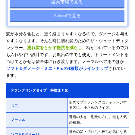
楽天市場で見る
Yahoo!で見る
髪が水分を含むと、重く絡まりやすくなるので、ダメージを与え
やすくなります。そんな時に濡れ髪のためのザ・ウェットディタ
ングラー。
濡れ髪をとかす抵抗を減らし
、柄がついているので力
も入れやすい設計です。お風呂の中でも使え、トリートメントを
つけてとかせば髪全体に行き渡ります。ノーマルヘア用のほか、
ソフト＆ダメージ・ミニ・Proの4種類がラインナップ
されてい
ます。
デタングリングタイプ 特徴まとめ
初めてブラッシングにチャレンジす
ミニ
る方に。小さめのサイズ。
普通の太さ・毛量の方に。最も人気
ノーマル
の種類。
細めの髪・切れ毛・枝毛が気になる
ソフト&ダメージ