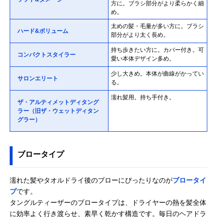
方に。ブラシ部分がより柔らかく細
め。
太めの髪・毛量が多い方に。ブラシ
ハード&ボリューム
部分がより太く長め。
持ち歩きたい方に。カバー付き。可
コンパクトスタイラー
愛い本体デザイン多め。
少し大きめ。本体が曲線がかってい
サロンエリート
る。
濡れ髪用。持ち手付き。
ザ・アルティメットディタング
ラー（旧ザ・ウェットディタン
グラー）
ブロータイプ
濡れた髪やタオルドライ後のブローにぴったりなのが
ブロータイ
プ
です。
タングルティーザーのブロータイプは、ドライヤーの熱を髪全体
に効率よく行き渡らせ、素早く乾かす構造です。毎日のヘアドラ