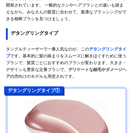
開発されています。 一般的なクシやヘアブラシとの違いも踏ま
えながら、みなさんの髪質に合わせて、最適なブラッシングがで
きる相棒ブラシを見つけましょう。
デタングリングタイプ
タングルティーザーで一番人気なのが、この
デタングリングタイ
プ
です。基本的に髪の絡まりをスムーズに解きほぐすために使う
ブラシで、髪質ごとにおすすめのブラシが変わります。大きさ・
デザインも豊富な定番ブラシで、
デリケートな細毛やダメージヘ
アの方
向けのモデルも用意されてす。
デタングリングタイプ①