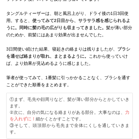
タングルティーザーは、朝と風呂上がり、ドライ後の1日3回使
用。すると、
使ってみて2日目から、サラサラ感を感じられるよ
うに。同時に髪の毛の広がりも収まってきました。
髪が薄い部分
のためか、前髪にはあまり効果が出ませんでした。
3日間使い続けた結果、寝起きの絡まりは残りましたが、
ブラシ
を通せば絡まりが取れ、まとまるように。
これから使っていけ
ば、より効果が見込めるように感じました。
筆者が使ってみて、1番髪に引っかかることなく、ブラシを通す
ことができた順番をまとめます。
①まず、毛先や顔周りなど、髪が薄い部分からとかしていき
ます。
②次に、自分の気になる絡まりがある部分。大事なのは、
力
を入れずに！
細かくとかすことです。
③そして、頭頂部から毛先まで全体にくしを通していきま
す。