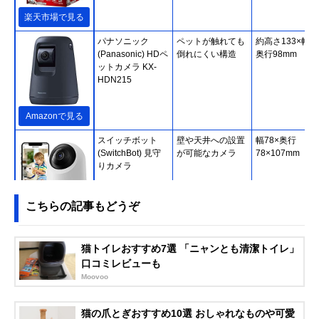
楽天市場で見る
パナソニック
ペットが触れても
約高さ133×幅98
(Panasonic) HDペ
倒れにくい構造
奥行98mm
ットカメラ KX-
HDN215
Amazonで見る
スイッチボット
壁や天井への設置
幅78×奥行
(SwitchBot) 見守
が可能なカメラ
78×107mm
りカメラ
こちらの記事もどうぞ
Amazonで見る
パナソニック
動作や音だけでな
約幅50×奥行64
猫トイレおすすめ7選 「ニャンとも清潔トイレ」
(Panasonic) 屋内
く温度もチェック
高さ140mm
口コミレビューも
HDカメラ KX-
Moovoo
HRC100
猫の爪とぎおすすめ10選 おしゃれなものや可愛
Amazonで見る