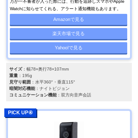
万が一不審者が入った際には、行動を追跡しスマホやApple
Watchに知らせてくれる、アラート通知機能もあります。
Amazonで見る
楽天市場で見る
Yahoo!で見る
サイズ
：幅78×奥行78×107mm
重量
：195g
見守り範囲
：水平360°・垂直115°
暗闇対応機能
：ナイトビジョン
コミュニケーション機能
：双方向音声会話
PICK UP④