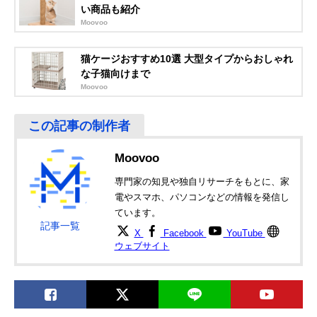
い商品も紹介
チャオポリス α カ
スマホでペットの
幅165×奥行320
Moovoo
メラ付き 自動給餌
様子を見て話せる
高さ350mm
器
餌やり機
猫ケージおすすめ10選 大型タイプからおしゃれ
な子猫向けまで
Moovoo
楽天市場で見る
アンカー・ジャパ
水洗い対応のおや
約253×144×144
楽天市場で見る
ン Eufy(ユーフィ)
つ容器で清潔
ｍｍ
Dog Camera
D605
Moovoo
TP-Link パンチル
見守りと不審者対
86.6×85×117.7
Amazonで見る
専門家の知見や独自リサーチをもとに、家
ト ネットワーク
策におすすめのモ
m
電やスマホ、パソコンなどの情報を発信し
Wi-Fiカメラ Tapo
デル
ています。
C210
記事一覧
X
Facebook
YouTube
WTW 塚本無線 み
動くものにフォー
幅71×高さ113
Amazonで見る
ウェブサイト
てるちゃん猫23
カスして自動追尾
WTW-IPW266W
アトムテック
室内でも室外でも
幅53×奥行53×
Amazonで見る
(ATOM tech)
設置できる
さ122.5mm
ATOM Cam Swing