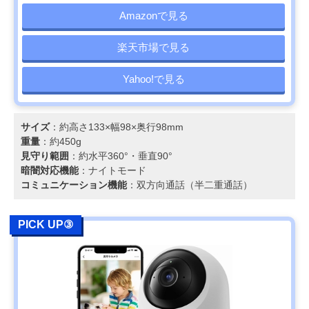
Amazonで見る
楽天市場で見る
Yahoo!で見る
サイズ
：約高さ133×幅98×奥行98mm
重量
：約450g
見守り範囲
：約水平360°・垂直90°
暗闇対応機能
：ナイトモード
コミュニケーション機能
：双方向通話（半二重通話）
PICK UP③