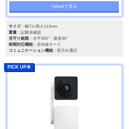
Yahoo!で見る
サイズ
：幅71×高さ113mm
重量
：記載未確認
見守り範囲
：水平355°・垂直90°
暗闇対応機能
：赤外線モード
コミュニケーション機能
：双方向通話
PICK UP⑨