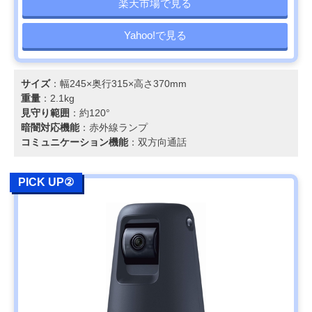
楽天市場で見る
Yahoo!で見る
サイズ
：幅245×奥行315×高さ370mm
重量
：2.1kg
見守り範囲
：約120°
暗闇対応機能
：赤外線ランプ
コミュニケーション機能
：双方向通話
PICK UP②