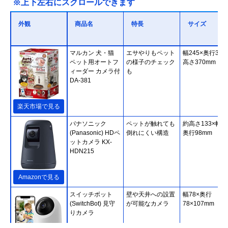
※上下左右にスクロールできます
外観
商品名
特長
サイズ
マルカン 犬・猫
エサやりもペット
幅245×奥行315
ペット用オートフ
の様子のチェック
高さ370mm
ィーダー カメラ付
も
DA-381
楽天市場で見る
パナソニック
ペットが触れても
約高さ133×幅98
(Panasonic) HDペ
倒れにくい構造
奥行98mm
ットカメラ KX-
HDN215
Amazonで見る
スイッチボット
壁や天井への設置
幅78×奥行
(SwitchBot) 見守
が可能なカメラ
78×107mm
りカメラ