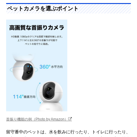
ペットカメラを選ぶポイント
Amazonで見る
パナソニック
動作や音だけでな
約幅50×奥行64
(Panasonic) 屋内
く温度もチェック
高さ140mm
HDカメラ KX-
HRC100
Amazonで見る
チャオポリス α カ
スマホでペットの
幅165×奥行320
メラ付き 自動給餌
様子を見て話せる
高さ350mm
器
餌やり機
楽天市場で見る
Eufy(ユーフィ)
水洗い対応のおや
約253×144×144
楽天市場で見る
Dog Camera
つ容器で清潔
ｍｍ
D605
首振り機能の例（Photo by Amazon）
TP-Link パンチル
見守りと不審者対
86.6×85×117.7
Amazonで見る
留守番中のペットは、水を飲みに行ったり、トイレに行ったり、
ト ネットワーク
策におすすめのモ
m