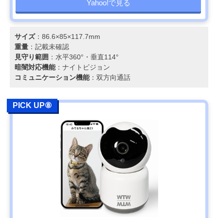
Yahoo!で見る
サイズ
：86.6×85×117.7mm
重量
：記載未確認
見守り範囲
：水平360°・垂直114°
暗闇対応機能
：ナイトビジョン
コミュニケーション機能
：双方向通話
PICK UP⑧