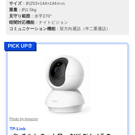
サイズ
：約253×144×144ｍｍ
重量
：約1.5kg
見守り範囲
：水平270°
暗闇対応機能
：ナイトビジョン
コミュニケーション機能
：双方向通話（半二重通話）
PICK UP⑦
Photo by Amazon
TP-Link