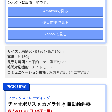
ンパクトに設置可能です。
Amazonで見る
楽天市場で見る
Yahoo!で見る
サイズ
：約幅50×奥行64×高さ140mm
重量
：約180g
見守り範囲
：水平約118°・垂直約63°
暗闇対応機能
：ナイトモード
コミュニケーション機能
：双方向通話（半二重通話）
PICK UP⑤
ファンクストレーディング
チャオポリス α カメラ付き 自動給餌器
税込み11,780円（楽天市場）