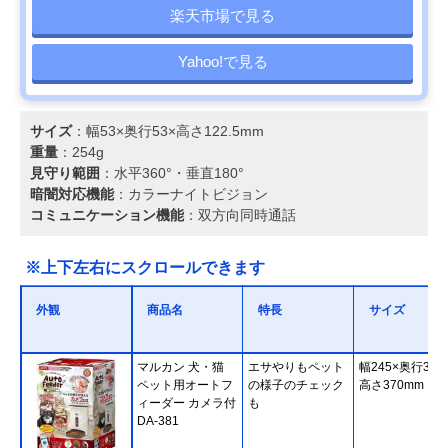
楽天市場で見る
Yahoo!で見る
サイズ
：幅53×奥行53×高さ122.5mm
重量
：254g
見守り範囲
：水平360°・垂直180°
暗闇対応機能
：カラーナイトビジョン
コミュニケーション機能
：双方向同時通話
※上下左右にスクロールできます
外観
商品名
特長
サイズ
マルカン 犬・猫
エサやりもペット
幅245×奥行315
ペット用オートフ
の様子のチェック
高さ370mm
ィーダー カメラ付
も
DA-381