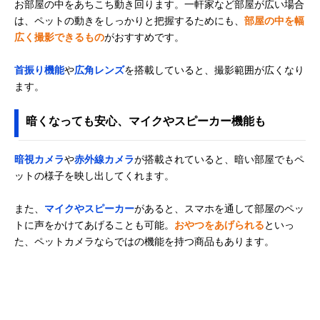
Wi-Fiカメラ Tapo
デル
お部屋の中をあちこち動き回ります。一軒家など部屋が広い場合
C210
は、ペットの動きをしっかりと把握するためにも、
部屋の中を幅
広く撮影できるもの
WTW 塚本無線 み
がおすすめです。
動くものにフォー
幅71×高さ113
Amazonで見る
てるちゃん猫23
カスして自動追尾
WTW-IPW266W
首振り機能
や
広角レンズ
を搭載していると、撮影範囲が広くなり
アトムテック
室内でも室外でも
幅53×奥行53×
ます。
Amazonで見る
(ATOM tech)
設置できる
さ122.5mm
ATOM Cam Swing
暗くなっても安心、マイクやスピーカー機能も
暗視カメラ
や
赤外線カメラ
が搭載されていると、暗い部屋でもペ
ットの様子を映し出してくれます。
また、
マイクやスピーカー
があると、スマホを通して部屋のペッ
トに声をかけてあげることも可能。
おやつをあげられる
といっ
た、ペットカメラならではの機能を持つ商品もあります。