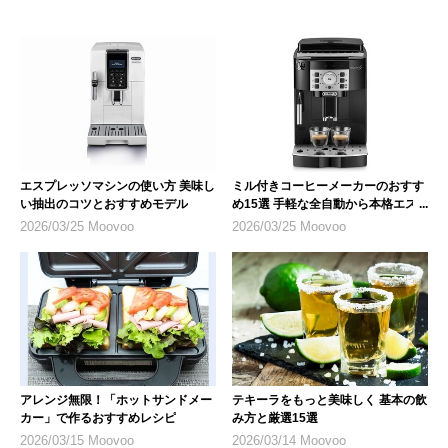
エスプレッソマシンの使い方 美味し
ミル付きコーヒーメーカーのおすす
い抽出のコツとおすすめモデル
め15選 手軽な全自動から本格エス
プレッソまで
2026/03/25 Moovoo
2026/03/25 Moovoo
アレンジ無限！「ホットサンドメー
テキーラをもっと美味しく 基本の飲
カー」で作るおすすめレシピ
み方と厳選15選
2026/03/15 Moovoo
2026/03/14 Moovoo