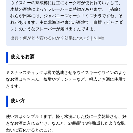
ウイスキーの熟成樽には主にオーク材が使われていまして、
木材の産地によってフレーバーに特徴があります。（省略）
我らが日本には、ジャパニーズオーク！ミズナラですね、そ
れがあります。主に北海道や東北が産地で、白檀（ビャクダ
ン）のようなフレーバーが溶け出すんですよ。
出典：何がどう変わるのか？効果について｜NiiMo
使えるお酒
ミズナラスティックは樽で熟成させるウイスキーやワインのよう
なお酒はもちろん、焼酎やブランデーなど、幅広いお酒に使用で
きます。
使い方
使い方はシンプル！まず、軽く水洗いした後に一度乾燥させ、好
きなお酒に入れるだけ。なんと、
24時間で3年熟成したような味
わい
に変化するとのこと。