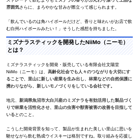
ストレートで飲むよりも
ミズナラの香りがふんわり漂って上品な
雰囲気
さらに、まろやかな甘みが際立って感じられます。
「飲んでいるのは角ハイボールだけど、香りと味わいがお店で飲
む白州ハイボールみたい！」そうした感想を持ちました。
ミズナラスティックを開発したNiiMo（ニーモ）
とは？
ミズナラスティックを開発・販売している有限会社文陽堂
NiiMo（ニーモ）は、
高齢化社会でも人々のつながりを大切にす
ることで、里山に新しい産業を生み出し、林業などの自然保護に
携わりながら、新しいモノづくりをしている会社です。
地元、
新潟県魚沼市大白川産のミズナラを有効活用した製品づく
りで林業を活性化させ、里山の虫害や獣害被害の改善を目指して
いる
とのこと。
こうした開発背景を知って、製品が生まれた美しい里山に思いを
馳せながら飲む熟成ウイスキーは格別ですね。取り組みを応援し