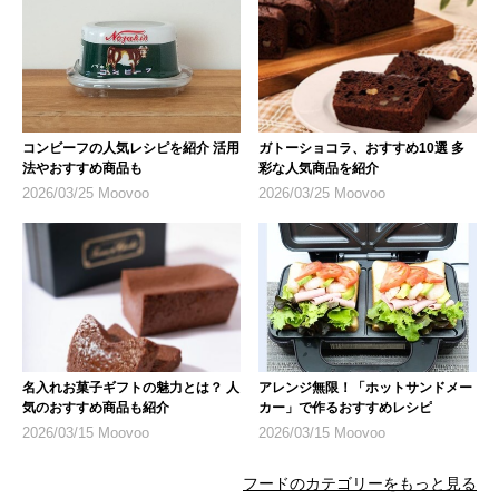
コンビーフの人気レシピを紹介 活用
ガトーショコラ、おすすめ10選 多
法やおすすめ商品も
彩な人気商品を紹介
2026/03/25 Moovoo
2026/03/25 Moovoo
名入れお菓子ギフトの魅力とは？ 人
アレンジ無限！「ホットサンドメー
気のおすすめ商品も紹介
カー」で作るおすすめレシピ
2026/03/15 Moovoo
2026/03/15 Moovoo
フードのカテゴリーをもっと見る