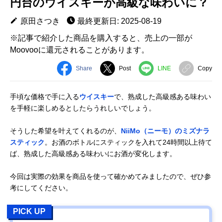
円台のウイスキーが高級な味わいに？
原田さつき
最終更新日: 2025-08-19
※記事で紹介した商品を購入すると、売上の一部が
Moovooに還元されることがあります。
Share
Post
LINE
Copy
手頃な価格で手に入る
ウイスキー
で、熟成した高級感ある味わい
を手軽に楽しめるとしたらうれしいでしょう。
そうした希望を叶えてくれるのが、
NiiMo（ニーモ）のミズナラ
スティック
。お酒のボトルにスティックを入れて24時間以上待て
ば、熟成した高級感ある味わいにお酒が変化します。
今回は実際の効果を商品を使って確かめてみましたので、ぜひ参
考にしてください。
PICK UP