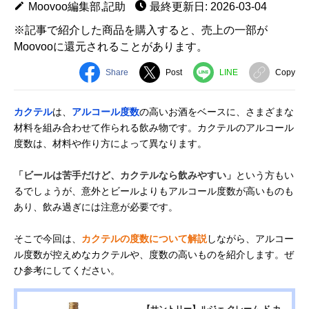
Moovoo編集部,記助
最終更新日: 2026-03-04
※記事で紹介した商品を購入すると、売上の一部が
Moovooに還元されることがあります。
Share
Post
LINE
Copy
カクテル
は、
アルコール度数
の高いお酒をベースに、さまざまな
材料を組み合わせて作られる飲み物です。カクテルのアルコール
度数は、材料や作り方によって異なります。
「ビールは苦手だけど、カクテルなら飲みやすい」
という方もい
るでしょうが、意外とビールよりもアルコール度数が高いものも
あり、飲み過ぎには注意が必要です。
そこで今回は、
カクテルの度数について解説
しながら、アルコー
ル度数が控えめなカクテルや、度数の高いものを紹介します。ぜ
ひ参考にしてください。
【サントリー】ルジェ クレーム ド カ