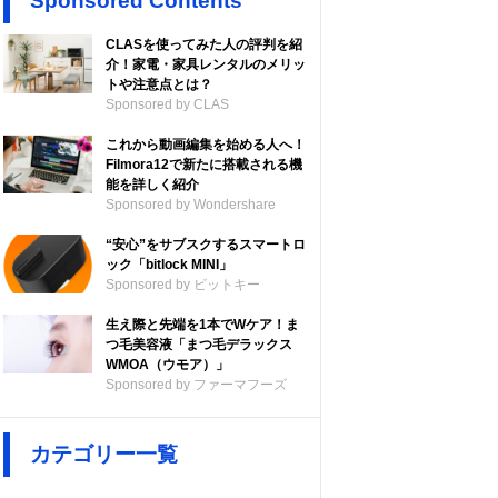
Sponsored Contents
CLASを使ってみた人の評判を紹
介！家電・家具レンタルのメリッ
トや注意点とは？
Sponsored by CLAS
これから動画編集を始める人へ！
Filmora12で新たに搭載される機
能を詳しく紹介
Sponsored by Wondershare
“安心”をサブスクするスマートロ
ック「bitlock MINI」
Sponsored by ビットキー
生え際と先端を1本でWケア！ま
つ毛美容液「まつ毛デラックス
WMOA（ウモア）」
Sponsored by ファーマフーズ
カテゴリー一覧