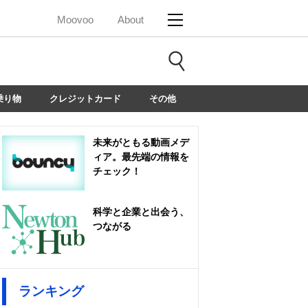
Moovoo
About
乗り物
クレジットカード
その他
未来がともる動画メデ
ィア。最先端の情報を
チェック！
科学と企業と出会う、
つながる
ランキング