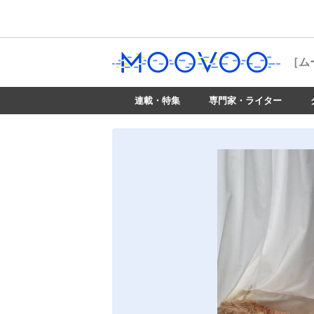
［ム
連載・特集
専門家・ライター