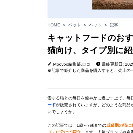
HOME
>
ペット
>
ペット
>
記事
キャットフードのおす
猫向け、タイプ別に紹
Moovoo編集部,ロコ
最終更新日: 2025
※記事で紹介した商品を購入すると、売上の一
愛する猫との毎日を健やかに過ごす上で、毎
ード
が販売されていますが、どのような商品
いでしょうか。
この記事では、1歳～7歳までの
成猫期の猫に
プ」に分けて紹介
します。人気ブランドや定