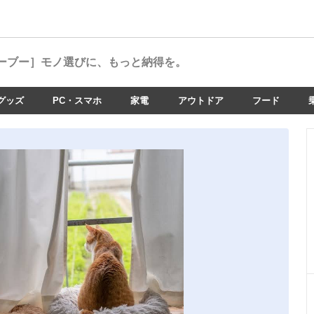
ーブー］
モノ選びに、もっと納得を。
グッズ
PC・スマホ
家電
アウトドア
フード