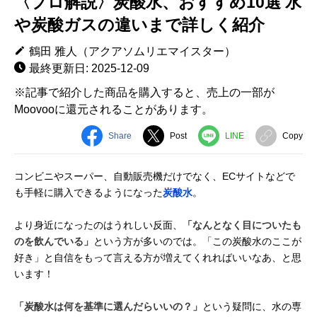
〈プロ解説〉炭酸水、おすすめ10選 水
や炭酸ガスの違いまで詳しく紹介
鶴田 雅人（アクアソムリエマイスター）
最終更新日: 2025-12-09
※記事で紹介した商品を購入すると、売上の一部が
Moovooに還元されることがあります。
Share
Post
LINE
Copy
コンビニやスーパー、自動販売機だけでなく、ECサイトなどで
も手軽に購入できるようになった
炭酸水
。
より身近になったのはうれしい反面、
「なんとなく目についたも
のを飲んでいる」
という方が多いのでは。「この炭酸水のここが
好き」と自信をもって言える方が増えてくれればいいなあ、と思
います！
「炭酸水は何を基準に選んだらいいの？」
という疑問に、水の専