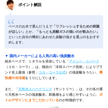
ポイント解説
ベースのお水で選んだうえで
「リフレッシュするための刺激
がほしい」
とか、
「もっとも炭酸ガスの強いのが飲みたい」
といった自分の嗜好にあわせた炭酸の強さを選ぶのをおすす
めします。
▼ 国内メーカーによる人気の高い強炭酸水
純水ベースで、ミネラルを添加している「
アイシー・スパーク
（コカ・コーラ）」は、独自の「冷却スパーク技術」によりブラ
ンド史上最強（参照：
コカ・コーラ公式
）の強炭酸をうたい、
爽
快感や冷涼感
をうりにしています。
また、「
天然水スパークリング
（サントリー）」は、その名の通
り天然水ベースの強炭酸水。刺激感をより感じやすいように、
ボ
トルデザインにまでこだわっている
のが特徴的です。