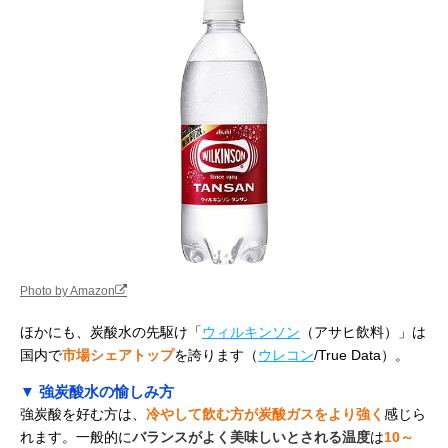
Photo by Amazon
ほかにも、炭酸水の先駆け「
ウィルキンソン
（アサヒ飲料）」は
国内で
市場シェアトップ
を誇ります（
ウレコン
/True Data）。
▼ 強炭酸水の愉しみ方
強炭酸を好む方は、
冷やして飲む方が炭酸ガスをより強く
感じら
れます。一般的に
バランスがよく美味しいとされる温度
は
10～