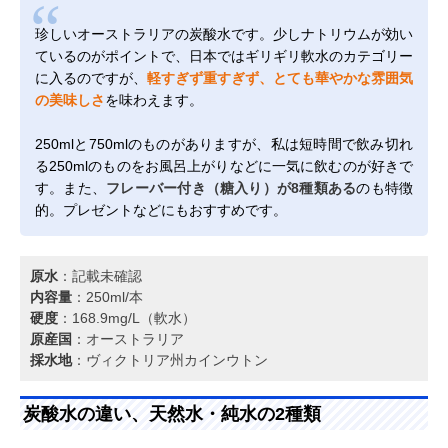
珍しいオーストラリアの炭酸水です。少しナトリウムが効い
ているのがポイントで、日本ではギリギリ軟水のカテゴリー
に入るのですが、
軽すぎず重すぎず、とても華やかな雰囲気
の美味しさ
を味わえます。
250mlと750mlのものがありますが、私は短時間で飲み切れ
る250mlのものをお風呂上がりなどに一気に飲むのが好きで
す。また、
フレーバー付き（糖入り）が8種類ある
のも特徴
的。プレゼントなどにもおすすめです。
原水
：記載未確認
内容量
：250ml/本
硬度
：168.9mg/L（軟水）
原産国
：オーストラリア
採水地
：ヴィクトリア州カインウトン
炭酸水の違い、天然水・純水の2種類