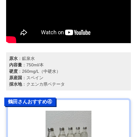
原水
：鉱泉水
内容量
：750ml/本
硬度
：260mg/L（中硬水）
原産国
：スペイン
採水地
：クエンカ県ベテータ
鶴田さんおすすめ④