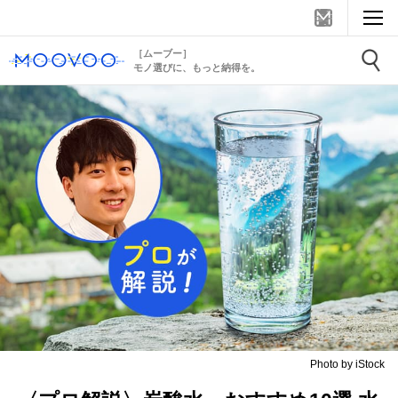
［ムーブー］
モノ選びに、もっと納得を。
Photo by iStock