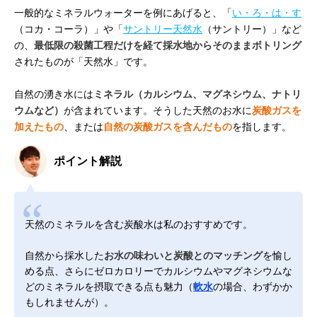
一般的なミネラルウォーターを例にあげると、「
い・ろ・は・す
（コカ・コーラ）」や「
サントリー天然水
（サントリー）」など
の、
最低限の殺菌工程だけを経て採水地からそのままボトリング
されたものが「天然水」です。
自然の湧き水には
ミネラル（カルシウム、マグネシウム、ナトリ
ウムなど）
が含まれています。そうした天然のお水に
炭酸ガスを
加えたもの
、または
自然の炭酸ガスを含んだもの
を指します。
ポイント解説
天然のミネラルを含む炭酸水は私のおすすめです。
自然から採水した
お水の味わいと炭酸とのマッチング
を愉し
める点、さらにゼロカロリーでカルシウムやマグネシウムな
どのミネラルを摂取できる点も魅力（
軟水
の場合、わずかか
もしれませんが）。