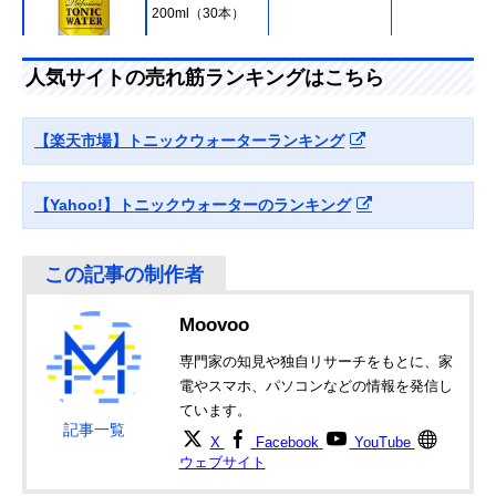
200ml（30本）
人気サイトの売れ筋ランキングはこちら
Amazonで見る
コカ・コーラ カナ
強炭酸と独特のほ
500ml
【楽天市場】トニックウォーターランキング
ダドライ トニック
どよい苦み
ウォーター
500ml（24本）
【Yahoo!】トニックウォーターのランキング
Amazonで見る
富永貿易 神戸居留
ウイスキーやウォ
500ml
Amazonで見る
地 トニックウォー
ッカの割り材に
ター 185ml（30
Moovoo
本）
専門家の知見や独自リサーチをもとに、家
友桝飲料 ネオ プ
シークヮーサー果
200ml
Amazonで見る
電やスマホ、パソコンなどの情報を発信し
ロフェッショナル
汁を使用した深い
ています。
プレミアム トニッ
味わい
記事一覧
クウォーター
X
Facebook
YouTube
200ml（24本）
ウェブサイト
木村飲料 カクテス
甘さ控えめのカク
500ml
Amazonで見る