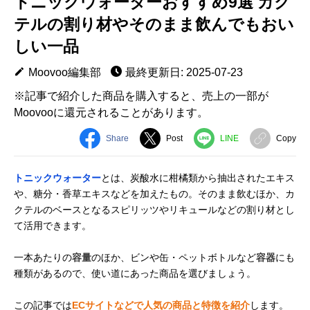
トニックウォーターおすすめ9選 カク
テルの割り材やそのまま飲んでもおい
しい一品
Moovoo編集部
最終更新日: 2025-07-23
※記事で紹介した商品を購入すると、売上の一部が
Moovooに還元されることがあります。
Share
Post
LINE
Copy
トニックウォーター
とは、炭酸水に柑橘類から抽出されたエキス
や、糖分・香草エキスなどを加えたもの。そのまま飲むほか、カ
クテルのベースとなるスピリッツやリキュールなどの割り材とし
て活用できます。
一本あたりの
容量
のほか、ビンや缶・ペットボトルなど
容器
にも
種類があるので、使い道にあった商品を選びましょう。
この記事では
ECサイトなどで人気の商品と特徴を紹介
します。