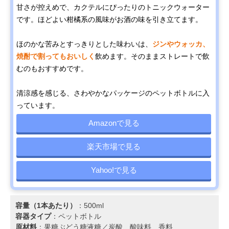
甘さが控えめで、カクテルにぴったりのトニックウォーター
です。ほどよい柑橘系の風味がお酒の味を引き立てます。
ほのかな苦みとすっきりとした味わいは、
ジンやウォッカ、
焼酎で割ってもおいしく
飲めます。そのままストレートで飲
むのもおすすめです。
清涼感を感じる、さわやかなパッケージのペットボトルに入
っています。
Amazonで見る
楽天市場で見る
Yahoo!で見る
容量（1本あたり）
：500ml
容器タイプ
：ペットボトル
原材料
：果糖ぶどう糖液糖／炭酸、酸味料、香料