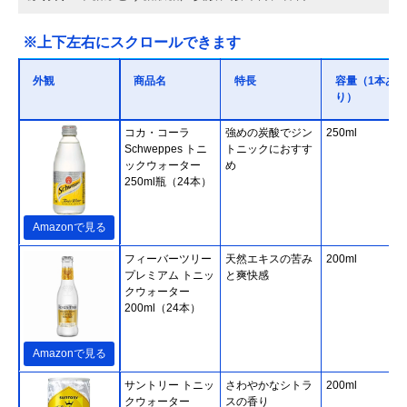
※上下左右にスクロールできます
外観
商品名
特長
容量（1本あた
り）
コカ・コーラ
強めの炭酸でジン
250ml
Schweppes トニ
トニックにおすす
ックウォーター
め
250ml瓶（24本）
Amazonで見る
フィーバーツリー
天然エキスの苦み
200ml
プレミアム トニッ
と爽快感
クウォーター
200ml（24本）
Amazonで見る
サントリー トニッ
さわやかなシトラ
200ml
クウォーター
スの香り