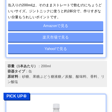
缶入りの200mlは、そのままストレートで飲むのにちょうど
いいサイズ。ジントニックに使うと約2杯分で、作りすぎな
い分量もうれしいポイントです。
Amazonで見る
楽天市場で見る
Yahoo!で見る
容量（1本あたり）
：200ml
容器タイプ
：缶
原材料
：砂糖、果糖ぶどう糖液糖／炭酸、酸味料、香料、リ
ン酸塩
PICK UP④