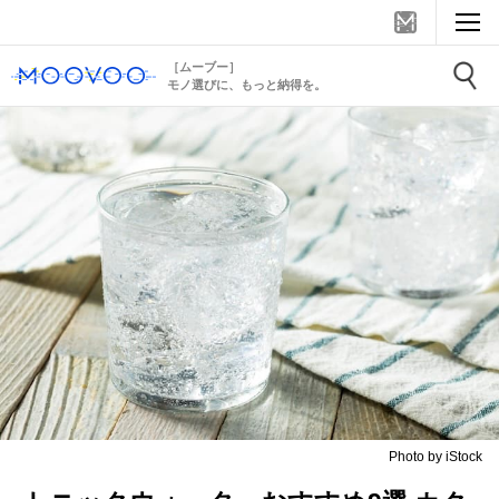
［ムーブー］
モノ選びに、もっと納得を。
Photo by iStock