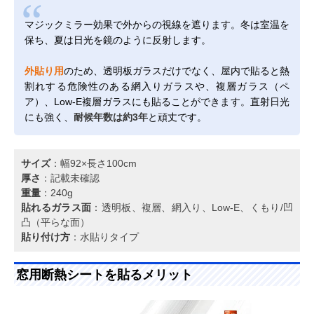
マジックミラー効果で外からの視線を遮ります。冬は室温を
保ち、夏は日光を鏡のように反射します。
外貼り用
のため、透明板ガラスだけでなく、屋内で貼ると熱
割れする危険性のある網入りガラスや、複層ガラス（ペ
ア）、Low-E複層ガラスにも貼ることができます。直射日光
にも強く、
耐候年数は約3年
と頑丈です。
サイズ
：幅92×長さ100cm
厚さ
：記載未確認
重量
：240g
貼れるガラス面
：透明板、複層、網入り、Low-E、くもり/凹
凸（平らな面）
貼り付け方
：水貼りタイプ
窓用断熱シートを貼るメリット