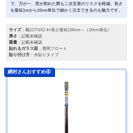
で、万が一、窓が割れた際も二次災害のリスクを軽減。長さ
を最短1mから10cm単位で細かく注文できるのも魅力です。
サイズ
：幅127/152.4×長さ最短100cm～（10cm単位）
厚さ
：記載未確認
重量
：記載未確認
貼れるガラス面
：透明フロート
貼り付け方
：水貼りタイプ
網村さんおすすめ④