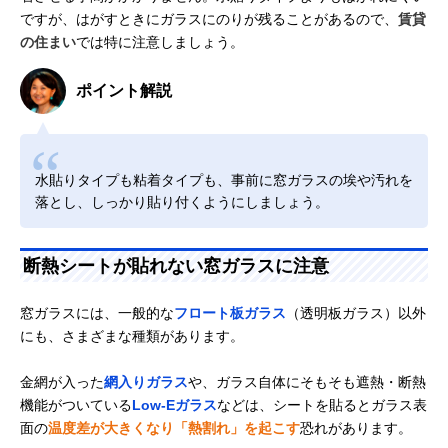
ですが、はがすときにガラスにのりが残ることがあるので、
賃貸
の住まい
では特に注意しましょう。
ポイント解説
水貼りタイプも粘着タイプも、事前に窓ガラスの埃や汚れを
落とし、しっかり貼り付くようにしましょう。
断熱シートが貼れない窓ガラスに注意
窓ガラスには、一般的な
フロート板ガラス
（透明板ガラス）以外
にも、さまざまな種類があります。
金網が入った
網入りガラス
や、ガラス自体にそもそも遮熱・断熱
機能がついている
Low-Eガラス
などは、シートを貼るとガラス表
面の
温度差が大きくなり「熱割れ」を起こす
恐れがあります。