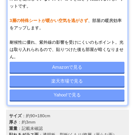
ットです。
3層の特殊シートが暖かい空気を逃がさず
、部屋の暖房効率
をアップします。
耐候性に優れ、紫外線の影響を受けにくいのもポイント。光
は取り入れられるので、貼りつけた後も部屋が暗くなりませ
ん。
Amazonで見る
楽天市場で見る
Yahoo!で見る
サイズ
：約90×180cm
厚さ
：約3mm
重量
：記載未確認
貼れるガラス面
：透明板、型板/くもり/複層（平らな面）