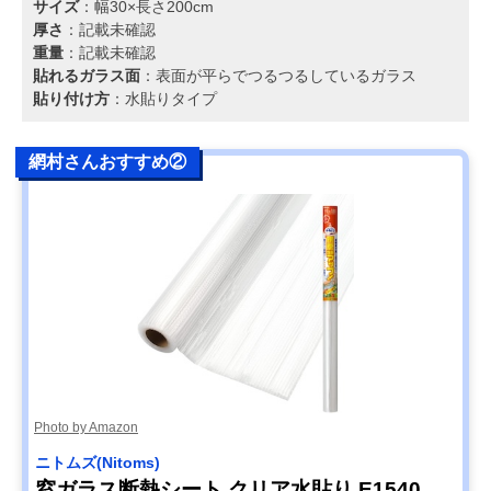
サイズ
：幅30×長さ200cm
厚さ
：記載未確認
重量
：記載未確認
貼れるガラス面
：表面が平らでつるつるしているガラス
貼り付け方
：水貼りタイプ
網村さんおすすめ②
Photo by Amazon
ニトムズ(Nitoms)
窓ガラス断熱シート クリア水貼り E1540