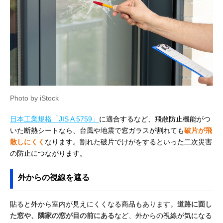
Photo by iStock
日本工業規格「JIS A 5759」
に適合するなど、飛散防止機能がつ
いた断熱シートなら、台風や地震で窓ガラスが割れても
破片が飛
散しにくく
なります。割れた破片でけがをするといった二次災害
の防止につながります。
外からの視線を遮る
貼ると外から室内が見えにくくなる商品もあります。
道路に面し
た窓や、隣家の窓が目の前にある
など、外からの視線が気になる