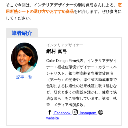
そこで今回は、
インテリアデザイナーの網村眞弓さんに
よる、
窓
用断熱シートの選び方やおすすめ商品
を紹介します。ぜひ参考に
してください。
インテリアデザイナー
網村 眞弓
Color Design Firm代表。インテリアデザイ
ナー・福祉住環境デザイナー・カラースペ
シャリスト。都市型高齢者専用賃貸住宅
記事一覧
（第一号）の開発や、厚生省の助成事業で
色彩による快適性の効果検証に取り組むな
ど、研究と多くの実践を活かし、健康で快
適な暮らしをご提案しています。講演、執
筆、メディア出演多数。
Facebook
Instagram
website