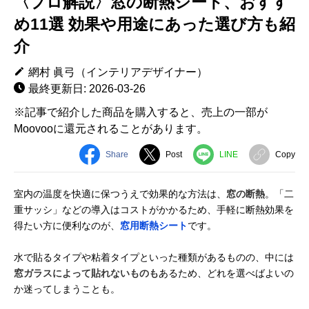
〈プロ解説〉窓の断熱シート、おすす
め11選 効果や用途にあった選び方も紹
介
網村 眞弓（インテリアデザイナー）
最終更新日: 2026-03-26
※記事で紹介した商品を購入すると、売上の一部が
Moovooに還元されることがあります。
Share
Post
LINE
Copy
室内の温度を快適に保つうえで効果的な方法は、
窓の断熱
。「二
重サッシ」などの導入はコストがかかるため、手軽に断熱効果を
得たい方に便利なのが、
窓用断熱シート
です。
水で貼るタイプや粘着タイプといった種類があるものの、中には
窓ガラスによって貼れないものも
あるため、どれを選べばよいの
か迷ってしまうことも。