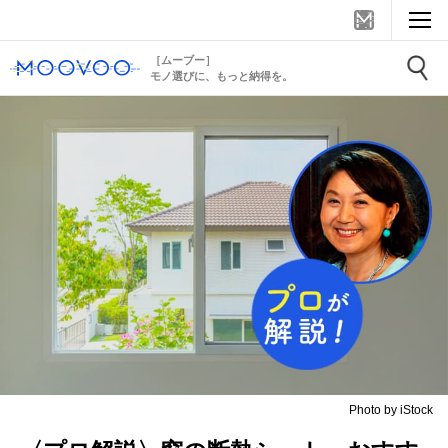
［ムーブー］
モノ選びに、もっと納得を。
Photo by iStock