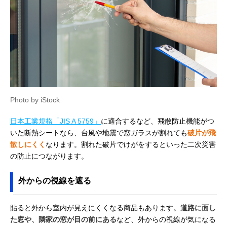
Photo by iStock
日本工業規格「JIS A 5759」
に適合するなど、飛散防止機能がつ
いた断熱シートなら、台風や地震で窓ガラスが割れても
破片が飛
散しにくく
なります。割れた破片でけがをするといった二次災害
の防止につながります。
外からの視線を遮る
貼ると外から室内が見えにくくなる商品もあります。
道路に面し
た窓や、隣家の窓が目の前にある
など、外からの視線が気になる