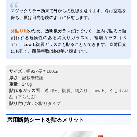
マジックミラー効果で外からの視線を遮ります。冬は室温を
保ち、夏は日光を鏡のように反射します。
外貼り用
のため、透明板ガラスだけでなく、屋内で貼ると熱
割れする危険性のある網入りガラスや、複層ガラス（ペ
ア）、Low-E複層ガラスにも貼ることができます。直射日光
にも強く、
耐候年数は約3年
と頑丈です。
サイズ
：幅92×長さ100cm
厚さ
：記載未確認
重量
：240g
貼れるガラス面
：透明板、複層、網入り、Low-E、くもり/凹
凸（平らな面）
貼り付け方
：水貼りタイプ
窓用断熱シートを貼るメリット