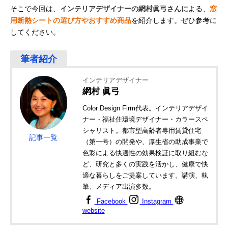
そこで今回は、
インテリアデザイナーの網村眞弓さんに
よる、
窓
用断熱シートの選び方やおすすめ商品
を紹介します。ぜひ参考に
してください。
インテリアデザイナー
網村 眞弓
Color Design Firm代表。インテリアデザイ
ナー・福祉住環境デザイナー・カラースペ
シャリスト。都市型高齢者専用賃貸住宅
記事一覧
（第一号）の開発や、厚生省の助成事業で
色彩による快適性の効果検証に取り組むな
ど、研究と多くの実践を活かし、健康で快
適な暮らしをご提案しています。講演、執
筆、メディア出演多数。
Facebook
Instagram
website