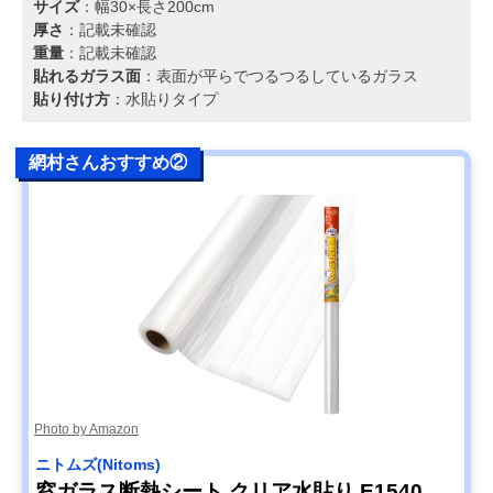
サイズ
：幅30×長さ200cm
厚さ
：記載未確認
重量
：記載未確認
貼れるガラス面
：表面が平らでつるつるしているガラス
貼り付け方
：水貼りタイプ
網村さんおすすめ②
Photo by Amazon
ニトムズ(Nitoms)
窓ガラス断熱シート クリア水貼り E1540