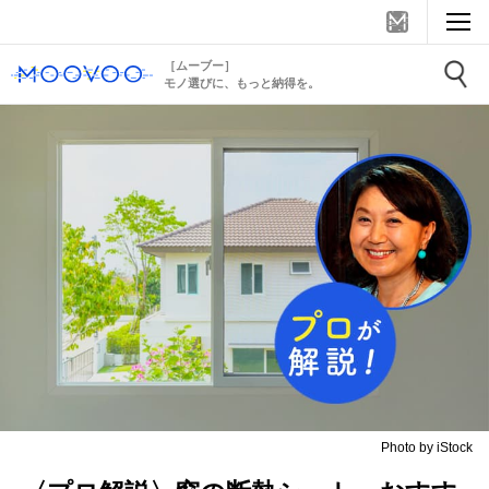
［ムーブー］
モノ選びに、もっと納得を。
Photo by iStock