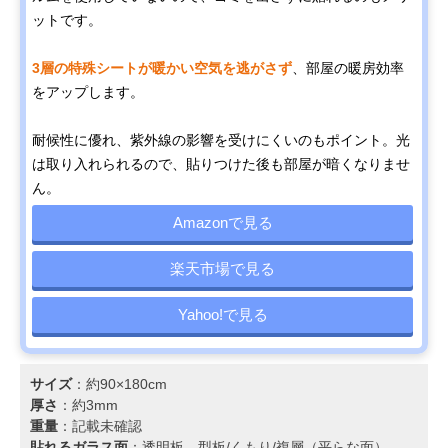
ットです。
3層の特殊シートが暖かい空気を逃がさず
、部屋の暖房効率
をアップします。
耐候性に優れ、紫外線の影響を受けにくいのもポイント。光
は取り入れられるので、貼りつけた後も部屋が暗くなりませ
ん。
Amazonで見る
楽天市場で見る
Yahoo!で見る
サイズ
：約90×180cm
厚さ
：約3mm
重量
：記載未確認
貼れるガラス面
：透明板、型板/くもり/複層（平らな面）