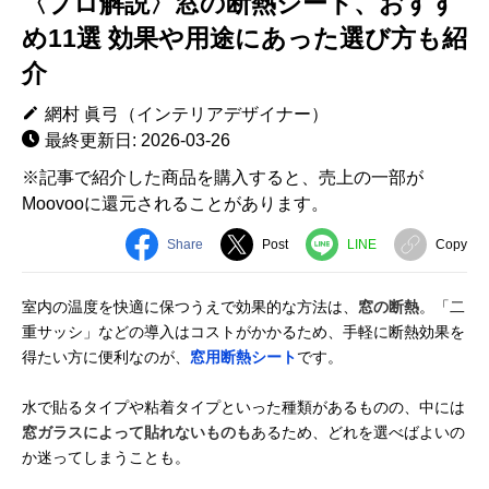
〈プロ解説〉窓の断熱シート、おすす
め11選 効果や用途にあった選び方も紹
介
網村 眞弓（インテリアデザイナー）
最終更新日: 2026-03-26
※記事で紹介した商品を購入すると、売上の一部が
Moovooに還元されることがあります。
Share
Post
LINE
Copy
室内の温度を快適に保つうえで効果的な方法は、
窓の断熱
。「二
重サッシ」などの導入はコストがかかるため、手軽に断熱効果を
得たい方に便利なのが、
窓用断熱シート
です。
水で貼るタイプや粘着タイプといった種類があるものの、中には
窓ガラスによって貼れないものも
あるため、どれを選べばよいの
か迷ってしまうことも。