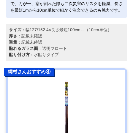
で、万が一、窓が割れた際も二次災害のリスクを軽減。長さ
を最短1mから10cm単位で細かく注文できるのも魅力です。
サイズ
：幅127/152.4×長さ最短100cm～（10cm単位）
厚さ
：記載未確認
重量
：記載未確認
貼れるガラス面
：透明フロート
貼り付け方
：水貼りタイプ
網村さんおすすめ④