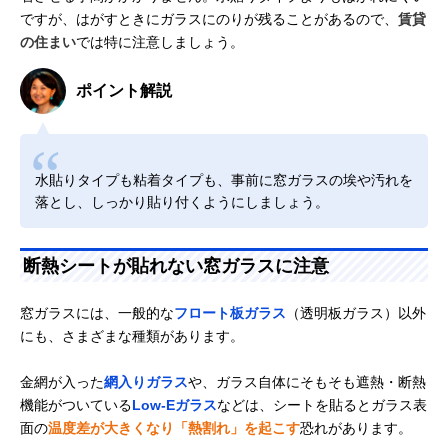
ですが、はがすときにガラスにのりが残ることがあるので、
賃貸
の住まい
では特に注意しましょう。
ポイント解説
水貼りタイプも粘着タイプも、事前に窓ガラスの埃や汚れを
落とし、しっかり貼り付くようにしましょう。
断熱シートが貼れない窓ガラスに注意
窓ガラスには、一般的な
フロート板ガラス
（透明板ガラス）以外
にも、さまざまな種類があります。
金網が入った
網入りガラス
や、ガラス自体にそもそも遮熱・断熱
機能がついている
Low-Eガラス
などは、シートを貼るとガラス表
面の
温度差が大きくなり「熱割れ」を起こす
恐れがあります。