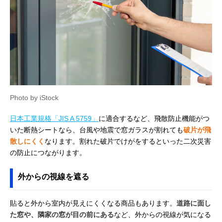
Photo by iStock
日本工業規格「JIS A 5759」
に適合するなど、飛散防止機能がつ
いた断熱シートなら、台風や地震で窓ガラスが割れても
破片が飛
散しにくく
なります。割れた破片でけがをするといった二次災害
の防止につながります。
外からの視線を遮る
貼ると外から室内が見えにくくなる商品もあります。
道路に面し
た窓や、隣家の窓が目の前にある
など、外からの視線が気になる