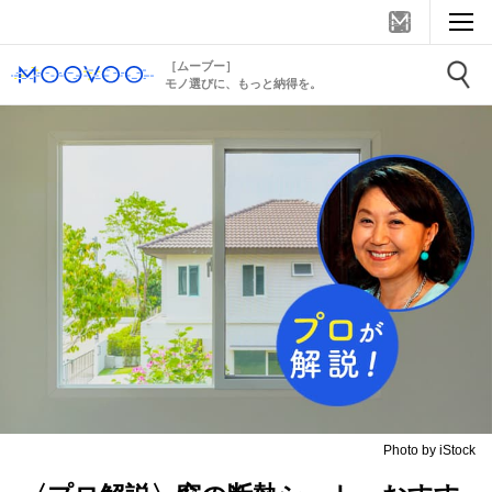
［ムーブー］
モノ選びに、もっと納得を。
Photo by iStock