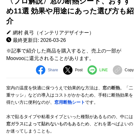
〈プロ解説〉窓の断熱シート、おすす
め11選 効果や用途にあった選び方も紹
介
網村 眞弓（インテリアデザイナー）
最終更新日: 2026-03-26
※記事で紹介した商品を購入すると、売上の一部が
Moovooに還元されることがあります。
Share
Post
LINE
Copy
室内の温度を快適に保つうえで効果的な方法は、
窓の断熱
。「二
重サッシ」などの導入はコストがかかるため、手軽に断熱効果を
得たい方に便利なのが、
窓用断熱シート
です。
水で貼るタイプや粘着タイプといった種類があるものの、中には
窓ガラスによって貼れないものも
あるため、どれを選べばよいの
か迷ってしまうことも。