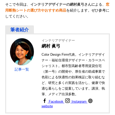
そこで今回は、
インテリアデザイナーの網村眞弓さんに
よる、
窓
用断熱シートの選び方やおすすめ商品
を紹介します。ぜひ参考に
してください。
インテリアデザイナー
網村 眞弓
Color Design Firm代表。インテリアデザイ
ナー・福祉住環境デザイナー・カラースペ
シャリスト。都市型高齢者専用賃貸住宅
記事一覧
（第一号）の開発や、厚生省の助成事業で
色彩による快適性の効果検証に取り組むな
ど、研究と多くの実践を活かし、健康で快
適な暮らしをご提案しています。講演、執
筆、メディア出演多数。
Facebook
Instagram
website