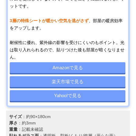
ットです。
3層の特殊シートが暖かい空気を逃がさず
、部屋の暖房効率
をアップします。
耐候性に優れ、紫外線の影響を受けにくいのもポイント。光
は取り入れられるので、貼りつけた後も部屋が暗くなりませ
ん。
Amazonで見る
楽天市場で見る
Yahoo!で見る
サイズ
：約90×180cm
厚さ
：約3mm
重量
：記載未確認
貼れるガラス面
：透明板、型板/くもり/複層（平らな面）