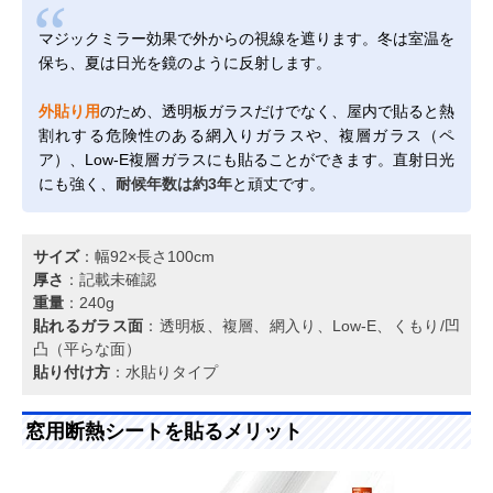
マジックミラー効果で外からの視線を遮ります。冬は室温を
保ち、夏は日光を鏡のように反射します。
外貼り用
のため、透明板ガラスだけでなく、屋内で貼ると熱
割れする危険性のある網入りガラスや、複層ガラス（ペ
ア）、Low-E複層ガラスにも貼ることができます。直射日光
にも強く、
耐候年数は約3年
と頑丈です。
サイズ
：幅92×長さ100cm
厚さ
：記載未確認
重量
：240g
貼れるガラス面
：透明板、複層、網入り、Low-E、くもり/凹
凸（平らな面）
貼り付け方
：水貼りタイプ
窓用断熱シートを貼るメリット