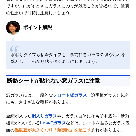
ですが、はがすときにガラスにのりが残ることがあるので、
賃貸
の住まい
では特に注意しましょう。
ポイント解説
水貼りタイプも粘着タイプも、事前に窓ガラスの埃や汚れを
落とし、しっかり貼り付くようにしましょう。
断熱シートが貼れない窓ガラスに注意
窓ガラスには、一般的な
フロート板ガラス
（透明板ガラス）以外
にも、さまざまな種類があります。
金網が入った
網入りガラス
や、ガラス自体にそもそも遮熱・断熱
機能がついている
Low-Eガラス
などは、シートを貼るとガラス表
面の
温度差が大きくなり「熱割れ」を起こす
恐れがあります。