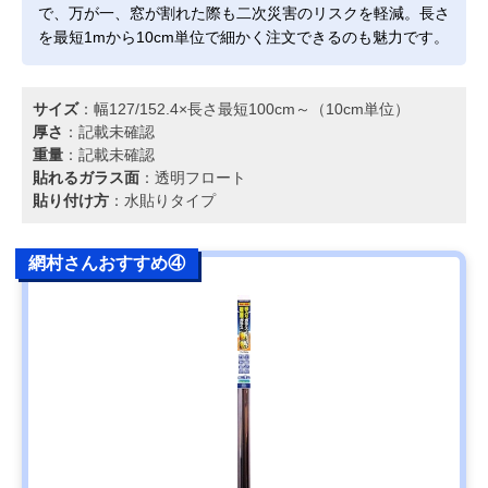
で、万が一、窓が割れた際も二次災害のリスクを軽減。長さ
を最短1mから10cm単位で細かく注文できるのも魅力です。
サイズ
：幅127/152.4×長さ最短100cm～（10cm単位）
厚さ
：記載未確認
重量
：記載未確認
貼れるガラス面
：透明フロート
貼り付け方
：水貼りタイプ
網村さんおすすめ④