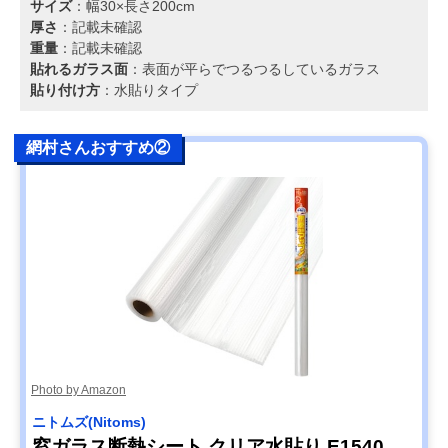
サイズ
：幅30×長さ200cm
厚さ
：記載未確認
重量
：記載未確認
貼れるガラス面
：表面が平らでつるつるしているガラス
貼り付け方
：水貼りタイプ
網村さんおすすめ②
Photo by Amazon
ニトムズ(Nitoms)
窓ガラス断熱シート クリア水貼り E1540