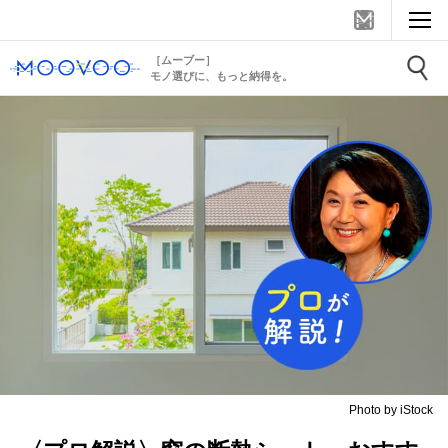
［ムーブー］
モノ選びに、もっと納得を。
Photo by iStock