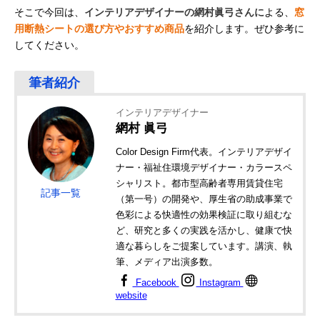
そこで今回は、
インテリアデザイナーの網村眞弓さんに
よる、
窓
用断熱シートの選び方やおすすめ商品
を紹介します。ぜひ参考に
してください。
インテリアデザイナー
網村 眞弓
Color Design Firm代表。インテリアデザイ
ナー・福祉住環境デザイナー・カラースペ
シャリスト。都市型高齢者専用賃貸住宅
記事一覧
（第一号）の開発や、厚生省の助成事業で
色彩による快適性の効果検証に取り組むな
ど、研究と多くの実践を活かし、健康で快
適な暮らしをご提案しています。講演、執
筆、メディア出演多数。
Facebook
Instagram
website