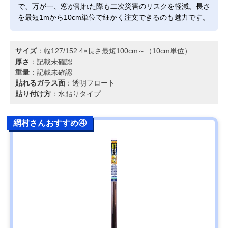
で、万が一、窓が割れた際も二次災害のリスクを軽減。長さ
を最短1mから10cm単位で細かく注文できるのも魅力です。
サイズ
：幅127/152.4×長さ最短100cm～（10cm単位）
厚さ
：記載未確認
重量
：記載未確認
貼れるガラス面
：透明フロート
貼り付け方
：水貼りタイプ
網村さんおすすめ④