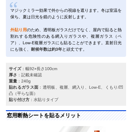
マジックミラー効果で外からの視線を遮ります。冬は室温を
保ち、夏は日光を鏡のように反射します。
外貼り用
のため、透明板ガラスだけでなく、屋内で貼ると熱
割れする危険性のある網入りガラスや、複層ガラス（ペ
ア）、Low-E複層ガラスにも貼ることができます。直射日光
にも強く、
耐候年数は約3年
と頑丈です。
サイズ
：幅92×長さ100cm
厚さ
：記載未確認
重量
：240g
貼れるガラス面
：透明板、複層、網入り、Low-E、くもり/凹
凸（平らな面）
貼り付け方
：水貼りタイプ
窓用断熱シートを貼るメリット