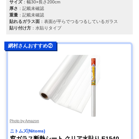
サイズ
：幅30×長さ200cm
厚さ
：記載未確認
重量
：記載未確認
貼れるガラス面
：表面が平らでつるつるしているガラス
貼り付け方
：水貼りタイプ
網村さんおすすめ②
Photo by Amazon
ニトムズ(Nitoms)
窓ガラス断熱シート クリア水貼り E1540