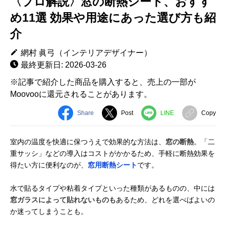
〈プロ解説〉窓の断熱シート、おすす
め11選 効果や用途にあった選び方も紹
介
網村 眞弓（インテリアデザイナー）
最終更新日: 2026-03-26
※記事で紹介した商品を購入すると、売上の一部が
Moovooに還元されることがあります。
Share
Post
LINE
Copy
室内の温度を快適に保つうえで効果的な方法は、
窓の断熱
。「二
重サッシ」などの導入はコストがかかるため、手軽に断熱効果を
得たい方に便利なのが、
窓用断熱シート
です。
水で貼るタイプや粘着タイプといった種類があるものの、中には
窓ガラスによって貼れないものも
あるため、どれを選べばよいの
か迷ってしまうことも。