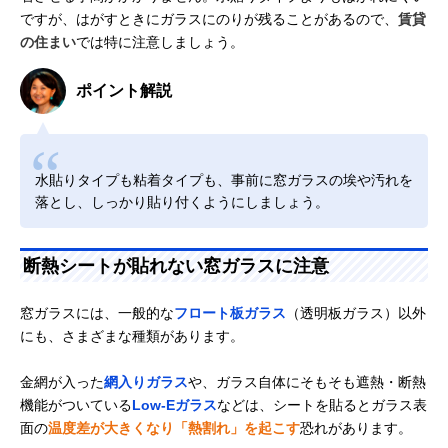
ですが、はがすときにガラスにのりが残ることがあるので、
賃貸
の住まい
では特に注意しましょう。
ポイント解説
水貼りタイプも粘着タイプも、事前に窓ガラスの埃や汚れを
落とし、しっかり貼り付くようにしましょう。
断熱シートが貼れない窓ガラスに注意
窓ガラスには、一般的な
フロート板ガラス
（透明板ガラス）以外
にも、さまざまな種類があります。
金網が入った
網入りガラス
や、ガラス自体にそもそも遮熱・断熱
機能がついている
Low-Eガラス
などは、シートを貼るとガラス表
面の
温度差が大きくなり「熱割れ」を起こす
恐れがあります。