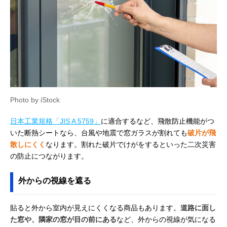
Photo by iStock
日本工業規格「JIS A 5759」
に適合するなど、飛散防止機能がつ
いた断熱シートなら、台風や地震で窓ガラスが割れても
破片が飛
散しにくく
なります。割れた破片でけがをするといった二次災害
の防止につながります。
外からの視線を遮る
貼ると外から室内が見えにくくなる商品もあります。
道路に面し
た窓や、隣家の窓が目の前にある
など、外からの視線が気になる