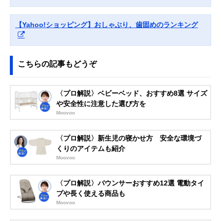
BIBS(ビブス) 天然
乳房のような天然
0～6か月
ゴムおしゃぶり ボ
ゴムのやさしいお
【Yahoo!ショッピング】おしゃぶり、歯固めのランキング
ヘミ サイズ1
しゃぶり
BIBS210250
こちらの記事もどうぞ
Amazonで見る
COMBI テテオお
赤ちゃんの寝かし
0～3か月
Amazonで見る
しゃぶり 入眠ナビ
つけに役立つおし
〈プロ解説〉ベビーベッド、おすすめ8選 サイズ
P サイズS
ゃぶり
や安全性に注意した選び方を
Moovoo
ピジョン おしゃぶ
通気性がよくムレ
0～3か月
Amazonで見る
り スキンフレンド
にくい、肌にやさ
〈プロ解説〉新生児の寝かせ方 安全な環境づ
リー S スヌーピー
しい形状
くりのアイテムも紹介
柄 1036127
Moovoo
NUK おしゃぶり
よだれかぶれしに
0～6か月
Amazonで見る
スペース 消毒ケー
くい、通気性のよ
〈プロ解説〉バウンサーおすすめ12選 電動タイ
ス付き
いデザイン
OCNK10730847
プや長く使える商品も
Moovoo
Philips(フィリッ
お手入れが簡単な
0～3か月
Amazonで見る
プス) アベント ス
一体型シリコーン