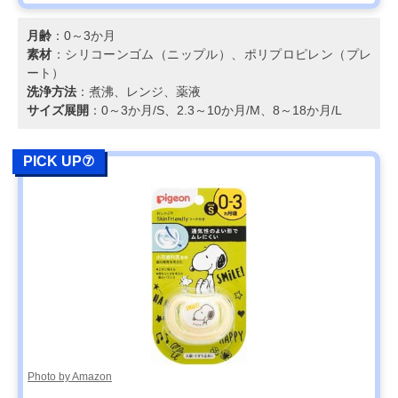
月齢
：0～3か月
素材
：シリコーンゴム（ニップル）、ポリプロピレン（プレ
ート）
洗浄方法
：煮沸、レンジ、薬液
サイズ展開
：0～3か月/S、2.3～10か月/M、8～18か月/L
PICK UP⑦
Photo by Amazon