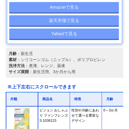
Amazonで見る
楽天市場で見る
Yahoo!で見る
月齢
：新生児
素材
：シリコーンゴム（ニップル）、ポリプロピレン
洗浄方法
：煮沸、レンジ、薬液
サイズ展開
：新生児用、3か月から用
※上下左右にスクロールできます
外観
商品名
特長
月齢
ピジョン おしゃぶ
性別や月齢にあわ
0～3か月
り ファンフレンズ
せて選べる豊富な
S 1036115
デザイン