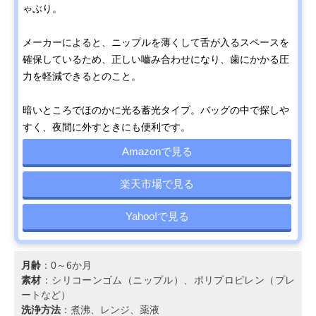
ゃぶり。
メーカーによると、ニップルを薄くして舌が入るスペースを
確保しているため、正しい嚙み合わせになり、歯にかかる圧
力を軽減できるとのこと。
暗いところでほのかに光る蓄光タイプ。バッグの中で探しや
すく、夜間に外すときにも便利です。
Amazonで見る
楽天市場で見る
Yahoo!で見る
月齢
：0～6か月
素材
：シリコーンゴム（ニップル）、ポリプロピレン（プレ
ートなど）
洗浄方法
：煮沸、レンジ、薬液