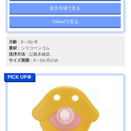
楽天市場で見る
Yahoo!で見る
月齢
：0～3か月
素材
：シリコーンゴム
洗浄方法
：記載未確認
サイズ展開
：0～3か月のみ
PICK UP⑩