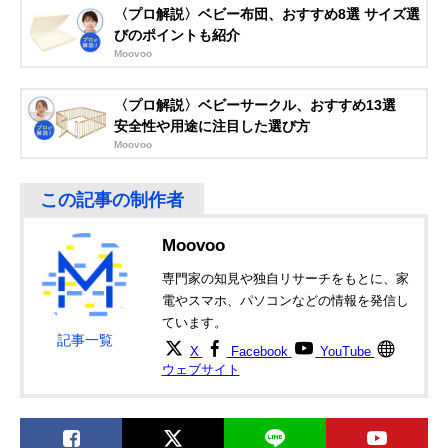
ージーおしゃぶり
デザイン
〈プロ解説〉ベビー布団、おすすめ8選 サイズ選
びのポイントも紹介
リッチェル
コミュニケーショ
新生児
Amazonで見る
(Richell) 吸せつラ
ンをとりやすい指
Moovoo
ボ オールシリコー
スポット付き
ンおしゃぶり 新生
〈プロ解説〉ベビーサークル、おすすめ13選
児用
安全性や用途に注目した選び方
Moovoo
Moovoo
専門家の知見や独自リサーチをもとに、家
電やスマホ、パソコンなどの情報を発信し
ています。
記事一覧
X
Facebook
YouTube
ウェブサイト