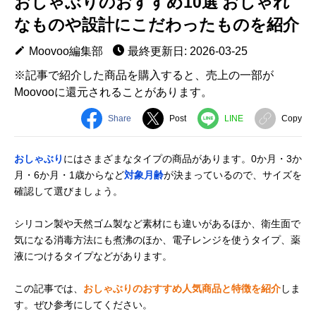
おしゃぶりのおすすめ10選 おしゃれ
なものや設計にこだわったものを紹介
Moovoo編集部
最終更新日: 2026-03-25
※記事で紹介した商品を購入すると、売上の一部が
Moovooに還元されることがあります。
Share
Post
LINE
Copy
おしゃぶり
にはさまざまなタイプの商品があります。0か月・3か
月・6か月・1歳からなど
対象月齢
が決まっているので、サイズを
確認して選びましょう。
シリコン製や天然ゴム製など素材にも違いがあるほか、衛生面で
気になる消毒方法にも煮沸のほか、電子レンジを使うタイプ、薬
液につけるタイプなどがあります。
この記事では、
おしゃぶりのおすすめ人気商品と特徴を紹介
しま
す。ぜひ参考にしてください。