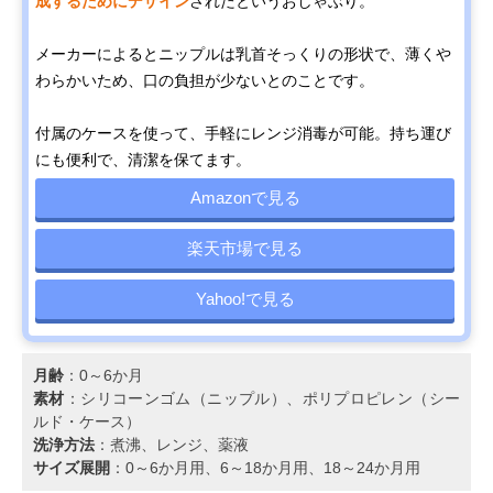
成するためにデザイン
されたというおしゃぶり。
メーカーによるとニップルは乳首そっくりの形状で、薄くや
わらかいため、口の負担が少ないとのことです。
付属のケースを使って、手軽にレンジ消毒が可能。持ち運び
にも便利で、清潔を保てます。
Amazonで見る
楽天市場で見る
Yahoo!で見る
月齢
：0～6か月
素材
：シリコーンゴム（ニップル）、ポリプロピレン（シー
ルド・ケース）
洗浄方法
：煮沸、レンジ、薬液
サイズ展開
：0～6か月用、6～18か月用、18～24か月用