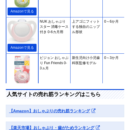
Amazonで見る
NUK おしゃぶり
上アゴにフィット
0～6か月
スター 消毒ケース
する独自のニップ
付き 0-6カ月用
ル形状
Amazonで見る
ピジョン おしゃぶ
新生児向け小児歯
0～3か月
り Fun Friends 0-
科医監修モデル
3ヵ月
Amazonで見る
人気サイトの売れ筋ランキングはこちら
ChuChu デンティ
自然な歯並びをサ
0～6か月
スター1 授乳期用
ポートする薄型設
蓄光タイプ
計
【Amazon】おしゃぶりの売れ筋ランキング
【楽天市場】おしゃぶり・歯がためランキング
Amazonで見る