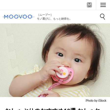
［ムーブー］
モノ選びに、もっと納得を。
Photo by iStock