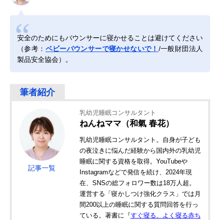
安全のためにもバウンサーに寝かせることは避けてください
（参考：
ベビーバウンサーで寝かせないで！
/一般財団法人
製品安全協会）。
乳幼児睡眠コンサルタント
ねんねママ（和氣 春花）
乳幼児睡眠コンサルタント。自身が子ども
の夜泣きに悩んだ経験から国内外の乳幼児
睡眠に関する資格を取得。YouTubeや
記事一覧
Instagramなどで発信を続け、2024年現
在、SNSの総フォロワー数は18万人超。
運営する「寝かしつけ強化クラス」では月
間200以上の睡眠に関する質問回答を行っ
ている。著書に『
すぐ寝る、よく寝る赤ち