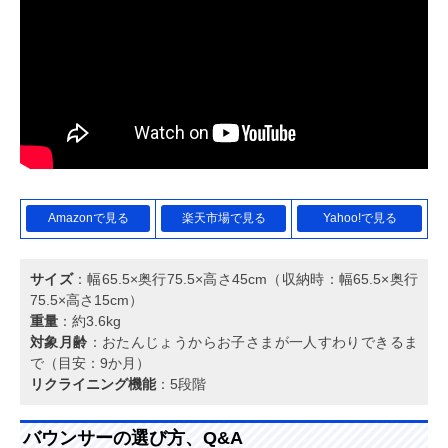
Amazonで見る
楽天市場で見る
Yahoo!で見る
サイズ
：幅65.5×奥行75.5×高さ45cm（収納時：幅65.5×奥行
75.5×高さ15cm）
重量
：約3.6kg
対象月齢
：おたんじょうからお子さまが一人すわりできるま
で（目安：9か月）
リクライニング機能
：5段階
バウンサーの選び方、Q&A