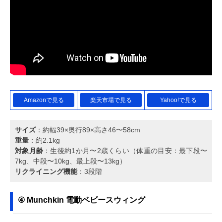
Amazonで見る
楽天市場で見る
Yahoo!で見る
サイズ
：約幅39×奥行89×高さ46〜58cm
重量
：約2.1kg
対象月齢
：生後約1か月〜2歳くらい（体重の目安：最下段〜
7kg、中段〜10kg、最上段〜13kg）
リクライニング機能
：3段階
④ Munchkin 電動ベビースウィング