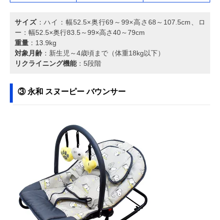
サイズ
：ハイ：幅52.5×奥行69～99×高さ68～107.5cm、ロ
ー：幅52.5×奥行83.5～99×高さ40～79cm
重量
：13.9kg
対象月齢
：新生児～4歳頃まで（体重18kg以下）
リクライニング機能
：5段階
③ 永和 スヌーピー バウンサー