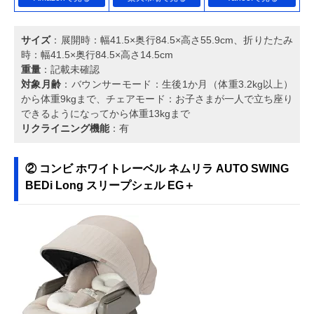
サイズ
：展開時：幅41.5×奥行84.5×高さ55.9cm、折りたたみ
時：幅41.5×奥行84.5×高さ14.5cm
重量
：記載未確認
対象月齢
：バウンサーモード：生後1か月（体重3.2kg以上）
から体重9kgまで、チェアモード：お子さまが一人で立ち座り
できるようになってから体重13kgまで
リクライニング機能
：有
② コンビ ホワイトレーベル ネムリラ AUTO SWING
BEDi Long スリープシェル EG＋