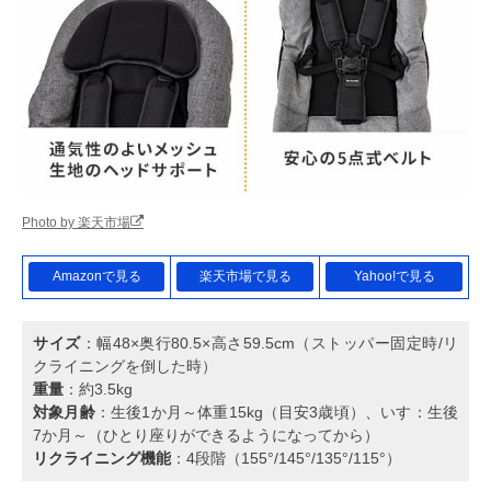
Photo by 楽天市場
Amazonで見る
楽天市場で見る
Yahoo!で見る
サイズ
：幅48×奥行80.5×高さ59.5cm（ストッパー固定時/リ
クライニングを倒した時）
重量
：約3.5kg
対象月齢
：生後1か月～体重15kg（目安3歳頃）、いす：生後
7か月～（ひとり座りができるようになってから）
リクライニング機能
：4段階（155°/145°/135°/115°）