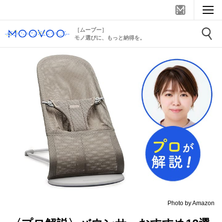
［ムーブー］
モノ選びに、もっと納得を。
Photo by Amazon