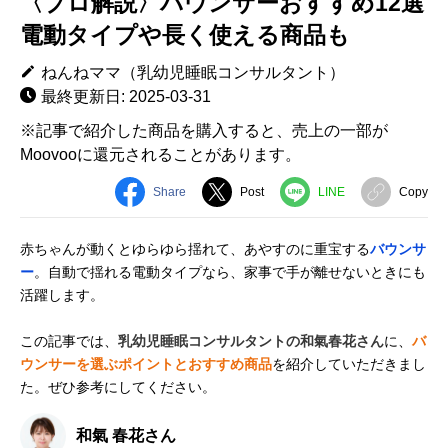
〈プロ解説〉バウンサーおすすめ12選
電動タイプや長く使える商品も
ねんねママ（乳幼児睡眠コンサルタント）
最終更新日: 2025-03-31
※記事で紹介した商品を購入すると、売上の一部が
Moovooに還元されることがあります。
Share
Post
LINE
Copy
赤ちゃんが動くとゆらゆら揺れて、あやすのに重宝する
バウンサ
ー
。自動で揺れる電動タイプなら、家事で手が離せないときにも
活躍します。
この記事では、
乳幼児睡眠コンサルタントの和氣春花さん
に、
バ
ウンサーを選ぶポイントとおすすめ商品
を紹介していただきまし
た。ぜひ参考にしてください。
和氣 春花さん