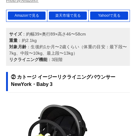
Photo by Amazon
Amazonで見る
楽天市場で見る
Yahoo!で見る
サイズ
：約幅39×奥行89×高さ46〜58cm
重量
：約2.1kg
対象月齢
：生後約1か月〜2歳くらい（体重の目安：最下段〜
7kg、中段〜10kg、最上段〜13kg）
リクライニング機能
：3段階
② カトージ イージーリクライニングバウンサー
NewYork・Baby 3