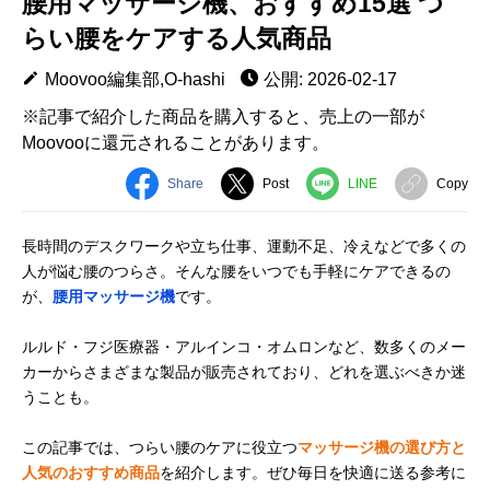
腰用マッサージ機、おすすめ15選 つ
らい腰をケアする人気商品
Moovoo編集部,O-hashi
公開: 2026-02-17
※記事で紹介した商品を購入すると、売上の一部が
Moovooに還元されることがあります。
Share
Post
LINE
Copy
長時間のデスクワークや立ち仕事、運動不足、冷えなどで多くの
人が悩む腰のつらさ。そんな腰をいつでも手軽にケアできるの
が、
腰用マッサージ機
です。
ルルド・フジ医療器・アルインコ・オムロンなど、数多くのメー
カーからさまざまな製品が販売されており、どれを選ぶべきか迷
うことも。
この記事では、つらい腰のケアに役立つ
マッサージ機の選び方と
人気のおすすめ商品
を紹介します。ぜひ毎日を快適に送る参考に