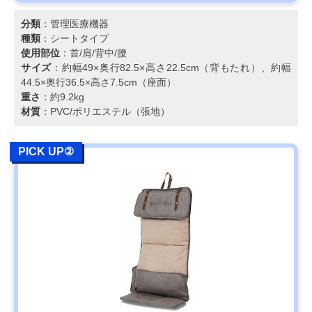
分類
：管理医療機器
種類
：シートタイプ
使用部位
：首/肩/背中/腰
サイズ
：約幅49×奥行82.5×高さ22.5cm（背もたれ）、約幅
44.5×奥行36.5×高さ7.5cm（座面）
重さ
：約9.2kg
材質
：PVC/ポリエステル（張地）
PICK UP②