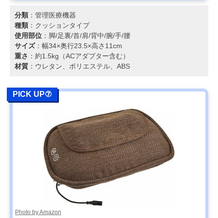
分類
：管理医療機器
種類
：クッションタイプ
使用部位
：脚/足裏/首/肩/背中/腕/手/腰
サイズ
：幅34×奥行23.5×高さ11cm
重さ
：約1.5kg（ACアダプター含む）
材質
：ウレタン、ポリエステル、ABS
PICK UP⑦
Photo by Amazon