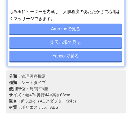
もみ玉にヒーターを内蔵し、人肌程度のあたたかさで心地よ
くマッサージできます。
Amazonで見る
楽天市場で見る
Yahoo!で見る
分類
：管理医療機器
種類
：シートタイプ
使用部位
：肩/背中/腰
サイズ
：幅47×奥行44×高さ68cm
重さ
：約3.2kg（ACアダプター含む）
材質
：ポリエステル、ABS