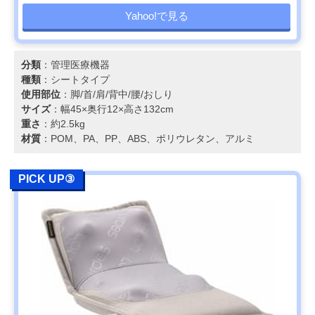
Yahoo!で見る
分類
：管理医療機器
種類
：シートタイプ
使用部位
：脚/首/肩/背中/腰/おしり
サイズ
：幅45×奥行12×高さ132cm
重さ
：約2.5kg
材質
：POM、PA、PP、ABS、ポリウレタン、アルミ
PICK UP③