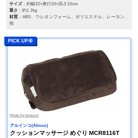
サイズ
：約幅32×奥行20×高さ10cm
重さ
：約1.2kg
材質
：ABS、ウレタンフォーム、ポリエステル、レーヨン、
他
PICK UP⑥
Photo by Amazon
アルインコ(Alinco)
クッションマッサージ めぐり MCR8116T