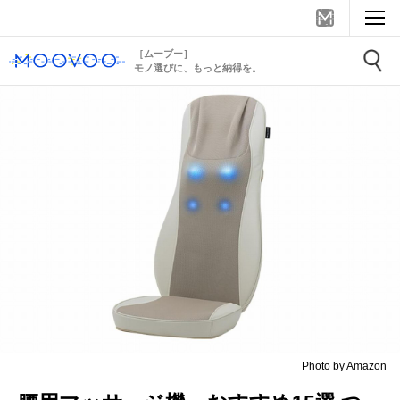
［ムーブー］
モノ選びに、もっと納得を。
Photo by Amazon