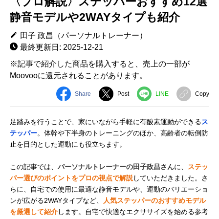
〈プロ解説〉ステッパーおすすめ12選
静音モデルや2WAYタイプも紹介
田子 政昌（パーソナルトレーナー）
最終更新日: 2025-12-21
※記事で紹介した商品を購入すると、売上の一部が
Moovooに還元されることがあります。
Share
Post
LINE
Copy
足踏みを行うことで、家にいながら手軽に有酸素運動ができる
ス
テッパー
。体幹や下半身のトレーニングのほか、高齢者の転倒防
止を目的とした運動にも役立ちます。
この記事では、
パーソナルトレーナーの田子政昌さん
に、
ステッ
パー選びのポイントをプロの視点で解説
していただきました。さ
らに、自宅での使用に最適な静音モデルや、運動のバリエーショ
ンが広がる2WAYタイプなど、
人気ステッパーのおすすめモデル
を厳選して紹介
します。自宅で快適なエクササイズを始める参考