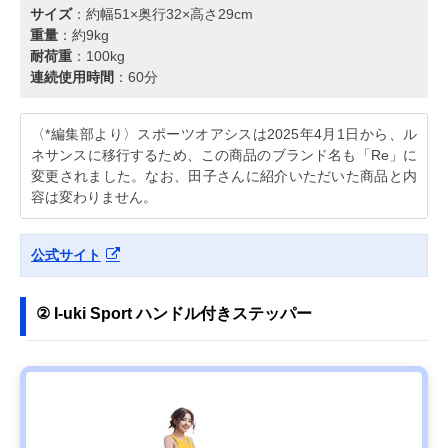
サイズ
：約幅51×奥行32×高さ29cm
重量
：約9kg
耐荷重
：100kg
連続使用時間
：60分
〈*編集部より〉スポーツオアシスは2025年4月1日から、ル
ネサンスに移行するため、この商品のブランド名も「Re」に
変更されました。なお、田子さんに紹介いただいた商品と内
容は変わりません。
公式サイト
② I-uki Sport ハンドル付きステッパー