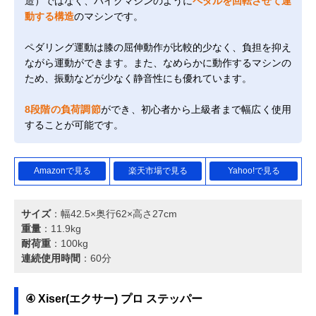
造）ではなく、バイクマシンのように
ペダルを回転させて運
動する構造
のマシンです。
ペダリング運動は膝の屈伸動作が比較的少なく、負担を抑え
ながら運動ができます。また、なめらかに動作するマシンの
ため、振動などが少なく静音性にも優れています。
8段階の負荷調節
ができ、初心者から上級者まで幅広く使用
することが可能です。
Amazonで見る
楽天市場で見る
Yahoo!で見る
サイズ
：幅42.5×奥行62×高さ27cm
重量
：11.9kg
耐荷重
：100kg
連続使用時間
：60分
④ Xiser(エクサー) プロ ステッパー