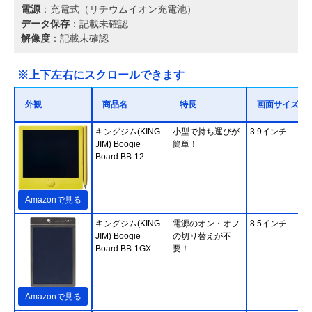
電源
：充電式（リチウムイオン充電池）
データ保存
：記載未確認
解像度
：記載未確認
※上下左右にスクロールできます
外観
商品名
特長
画面サイズ
キングジム(KING
小型で持ち運びが
3.9インチ
JIM) Boogie
簡単！
Board BB-12
Amazonで見る
キングジム(KING
電源のオン・オフ
8.5インチ
JIM) Boogie
の切り替えが不
Board BB-1GX
要！
Amazonで見る