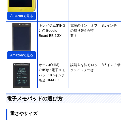
Amazonで見る
キングジム(KING
電源のオン・オフ
8.5インチ
JIM) Boogie
の切り替えが不
Board BB-1GX
要！
Amazonで見る
オーム(OHM)
誤消去を防ぐロッ
8.5インチ相当
OffiStyle電子メモ
クスイッチつき
パッド 8.5インチ
相当 JIM-C8K
Amazonで見る
電子メモパッドの選び方
スマリー(SMALY)
1,000円以下の電
8.5インチ
電子メモパッド
子メモパッドを探
重さやサイズ
8.5インチ
している方におす
すめ