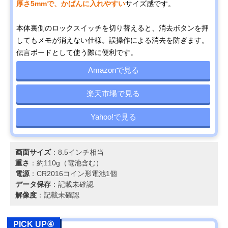
厚さ5mmで、かばんに入れやすい
サイズ感です。
本体裏側のロックスイッチを切り替えると、消去ボタンを押
してもメモが消えない仕様。誤操作による消去を防ぎます。
伝言ボードとして使う際に便利です。
Amazonで見る
楽天市場で見る
Yahoo!で見る
画面サイズ
：8.5インチ相当
重さ
：約110g（電池含む）
電源
：CR2016コイン形電池1個
データ保存
：記載未確認
解像度
：記載未確認
PICK UP④