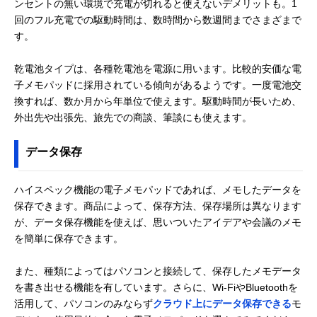
ンセントの無い環境で充電が切れると使えないデメリットも。1
回のフル充電での駆動時間は、数時間から数週間までさまざまで
す。
乾電池タイプは、各種乾電池を電源に用います。比較的安価な電
子メモパッドに採用されている傾向があるようです。一度電池交
換すれば、数か月から年単位で使えます。駆動時間が長いため、
外出先や出張先、旅先での商談、筆談にも使えます。
データ保存
ハイスペック機能の電子メモパッドであれば、メモしたデータを
保存できます。商品によって、保存方法、保存場所は異なります
が、データ保存機能を使えば、思いついたアイデアや会議のメモ
を簡単に保存できます。
また、種類によってはパソコンと接続して、保存したメモデータ
を書き出せる機能を有しています。さらに、Wi-FiやBluetoothを
活用して、パソコンのみならず
クラウド上にデータ保存できる
モ