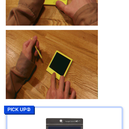
PICK UP②