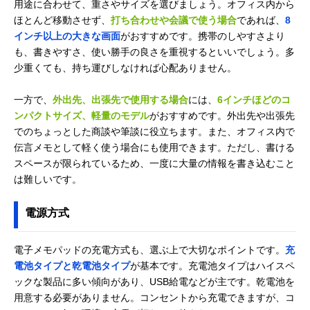
用途に合わせて、重さやサイズを選びましょう。オフィス内から
Amazonで見る
ほとんど移動させず、
打ち合わせや会議で使う場合
であれば、
8
インチ以上の大きな画面
がおすすめです。携帯のしやすさより
ITPROTECH 8.5
様々なシーンで使
8.5インチ
も、書きやすさ、使い勝手の良さを重視するといいでしょう。多
型LCD 電子メモパ
える筆圧感知対応
ッド クリア（透
モデル
少重くても、持ち運びしなければ心配ありません。
明）LCD IPT-
85PAD-TRTI
一方で、
外出先、出張先で使用する場合
には、
6インチほどのコ
楽天市場で見る
ンパクトサイズ、軽量のモデル
がおすすめです。外出先や出張先
でのちょっとした商談や筆談に役立ちます。また、オフィス内で
XPPen Magic
3つのカラーモー
10.95インチイ
Amazonで見る
伝言メモとして軽く使う場合にも使用できます。ただし、書ける
Note Pad
ドを搭載したカラ
チ
ーノートパッド
スペースが限られているため、一度に大量の情報を書き込むこと
は難しいです。
富士通
PDF書類の一括管
10.3インチ
Amazonで見る
QUADERNO A5
理に最適！
(Gen.3C)
電源方式
FMVDP53CA5
reMarkable
持ち運びに便利な
10.3インチ
Amazonで見る
電子メモパッドの充電方式も、選ぶ上で大切なポイントです。
充
reMarkable 2
薄型・軽量タイプ
電池タイプと乾電池タイプ
が基本です。充電池タイプはハイスペ
ックな製品に多い傾向があり、USB給電などが主です。乾電池を
用意する必要がありません。コンセントから充電できますが、コ