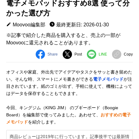
電子メモパッドおすすめ8選 使って分
かった選び方
Moovoo編集部
最終更新日: 2026-01-30
※記事で紹介した商品を購入すると、売上の一部が
Moovooに還元されることがあります。
Share
Post
LINE
Copy
オフィスや家庭、外出先でアイデアやタスクをサッと書き留めた
い。そんな時、スマートにメモ書きができる
電子メモパッド
が注
目されています。紙のゴミが出ず、手軽に使えて、機種によって
はデータを保存することもできます。
今回、キングジム（KING JIM） のブギーボード（Boogie
Board）を編集部で使ってみました。あわせて、
おすすめの電子
メモパッド
を紹介します。
商品レビューは2019年に行っています。記事後半では最新情