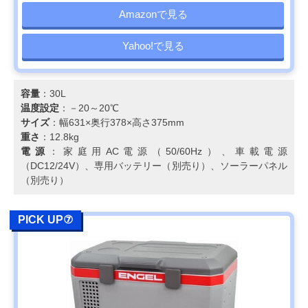
Amazonで見る
Yahoo!で見る
容量
：30L
温度設定
：－20～20℃
サイズ
：幅631×奥行378×高さ375mm
重さ
：12.8kg
電源
：家庭用AC電源（50/60Hz）、車載電源
（DC12/24V）、専用バッテリー（別売り）、ソーラーパネル
（別売り）
PICK UP⑦