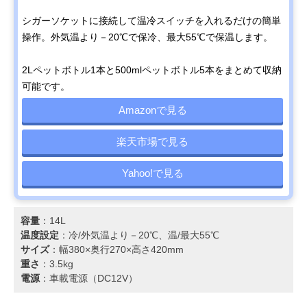
シガーソケットに接続して温冷スイッチを入れるだけの簡単
操作。外気温より－20℃で保冷、最大55℃で保温します。
2Lペットボトル1本と500mlペットボトル5本をまとめて収納
可能です。
Amazonで見る
楽天市場で見る
Yahoo!で見る
容量
：14L
温度設定
：冷/外気温より－20℃、温/最大55℃
サイズ
：幅380×奥行270×高さ420mm
重さ
：3.5kg
電源
：車載電源（DC12V）