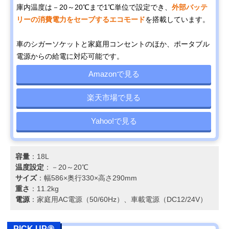
庫内温度は－20～20℃まで1℃単位で設定でき、
外部バッテ
リーの消費電力をセーブするエコモード
を搭載しています。
車のシガーソケットと家庭用コンセントのほか、ポータブル
電源からの給電に対応可能です。
Amazonで見る
楽天市場で見る
Yahoo!で見る
容量
：18L
温度設定
：－20～20℃
サイズ
：幅586×奥行330×高さ290mm
重さ
：11.2kg
電源
：家庭用AC電源（50/60Hz）、車載電源（DC12/24V）
PICK UP⑨