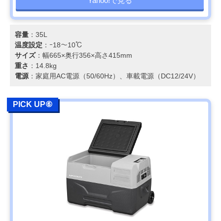
Yahoo!で見る
容量
：35L
温度設定
：ｰ18～10℃
サイズ
：幅665×奥行356×高さ415mm
重さ
：14.8kg
電源
：家庭用AC電源（50/60Hz）、車載電源（DC12/24V）
PICK UP⑥