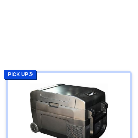
PICK UP⑤