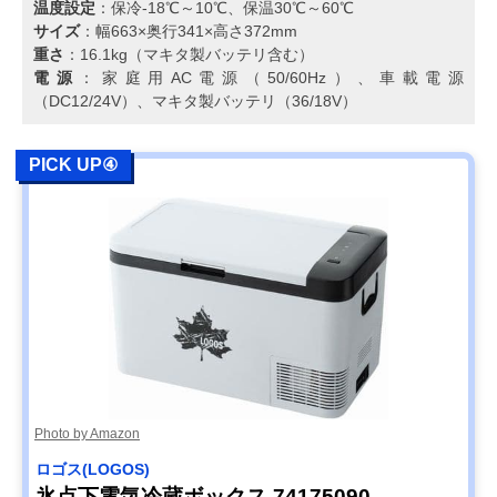
温度設定
：保冷-18℃～10℃、保温30℃～60℃
サイズ
：幅663×奥行341×高さ372mm
重さ
：16.1kg（マキタ製バッテリ含む）
電源
：家庭用AC電源（50/60Hz）、車載電源
（DC12/24V）、マキタ製バッテリ（36/18V）
PICK UP④
Photo by Amazon
ロゴス(LOGOS)
氷点下電気冷蔵ボックス 74175090