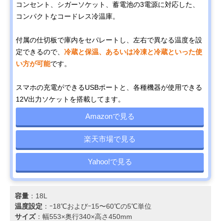
コンセント、シガーソケット、蓄電池の3電源に対応した、
コンパクトなコードレス冷温庫。
付属の仕切板で庫内をセパレートし、左右で異なる温度を設
定できるので、
冷蔵と保温、あるいは冷凍と冷蔵といった使
い方が可能
です。
スマホの充電ができるUSBポートと、各種機器が使用できる
12V出力ソケットを搭載してます。
Amazonで見る
楽天市場で見る
Yahoo!で見る
容量
：18L
温度設定
：ｰ18℃およびｰ15〜60℃の5℃単位
サイズ
：幅553×奥行340×高さ450mm