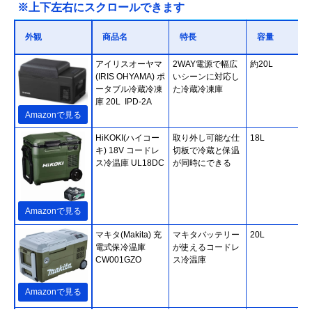
※上下左右にスクロールできます
外観
商品名
特長
容量
アイリスオーヤマ
2WAY電源で幅広
約20L
(IRIS OHYAMA) ポ
いシーンに対応し
ータブル冷蔵冷凍
た冷蔵冷凍庫
庫 20L IPD-2A
Amazonで見る
HiKOKI(ハイコー
取り外し可能な仕
18L
キ) 18V コードレ
切板で冷蔵と保温
ス冷温庫 UL18DC
が同時にできる
Amazonで見る
マキタ(Makita) 充
マキタバッテリー
20L
電式保冷温庫
が使えるコードレ
CW001GZO
ス冷温庫
Amazonで見る