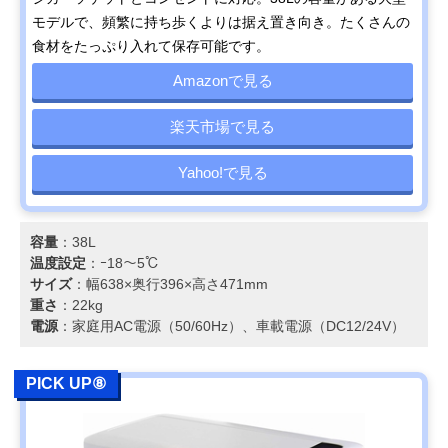
モデルで、頻繁に持ち歩くよりは据え置き向き。たくさんの
食材をたっぷり入れて保存可能です。
Amazonで見る
楽天市場で見る
Yahoo!で見る
容量
：38L
温度設定
：ｰ18～5℃
サイズ
：幅638×奥行396×高さ471mm
重さ
：22kg
電源
：家庭用AC電源（50/60Hz）、車載電源（DC12/24V）
PICK UP⑧