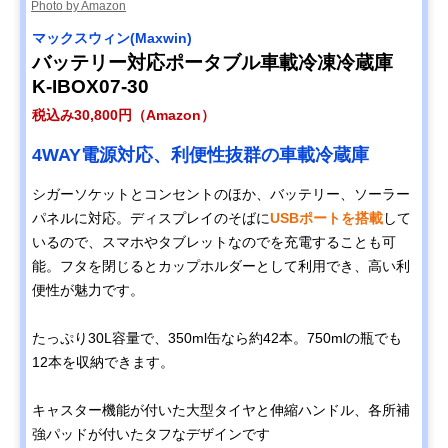
Photo by Amazon
マックスウィン(Maxwin)
バッテリー対応ポータブル車載冷凍冷蔵庫
K-IBOX07-30
税込み30,800円（Amazon）
4WAY電源対応、利便性抜群の車載冷蔵庫
シガーソケットとコンセントのほか、バッテリー、ソーラー
パネルに対応。ディスプレイのそばに
USBポートを搭載
して
いるので、スマホやタブレットなのでを充電することも可
能。フタを閉じるとカップホルダーとして利用でき、高い利
便性が魅力です。
たっぷり30L容量で、350ml缶なら約42本。750mlの瓶でも
12本を収納できます。
キャスター機能が付いた大型タイヤと伸縮ハンドル、各所補
強パッドが付いたタフなデザインです