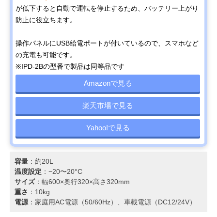
が低下すると自動で運転を停止するため、バッテリー上がり
防止に役立ちます。
操作パネルにUSB給電ポートが付いているので、スマホなど
の充電も可能です。
※IPD-2Bの型番で製品は同等品です
Amazonで見る
楽天市場で見る
Yahoo!で見る
容量
：約20L
温度設定
：−20〜20°C
サイズ
：幅600×奥行320×高さ320mm
重さ
：10kg
電源
：家庭用AC電源（50/60Hz）、車載電源（DC12/24V）