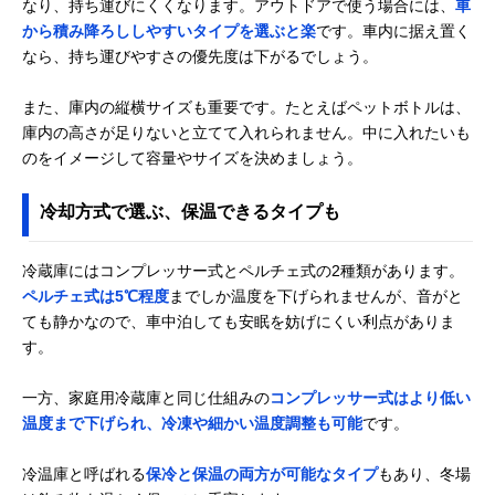
なり、持ち運びにくくなります。アウトドアで使う場合には、
車
から積み降ろししやすいタイプを選ぶと楽
です。車内に据え置く
なら、持ち運びやすさの優先度は下がるでしょう。
また、庫内の縦横サイズも重要です。たとえばペットボトルは、
庫内の高さが足りないと立てて入れられません。中に入れたいも
のをイメージして容量やサイズを決めましょう。
冷却方式で選ぶ、保温できるタイプも
冷蔵庫にはコンプレッサー式とペルチェ式の2種類があります。
ペルチェ式は5℃程度
までしか温度を下げられませんが、音がと
ても静かなので、車中泊しても安眠を妨げにくい利点がありま
す。
一方、家庭用冷蔵庫と同じ仕組みの
コンプレッサー式はより低い
温度まで下げられ、冷凍や細かい温度調整も可能
です。
冷温庫と呼ばれる
保冷と保温の両方が可能なタイプ
もあり、冬場