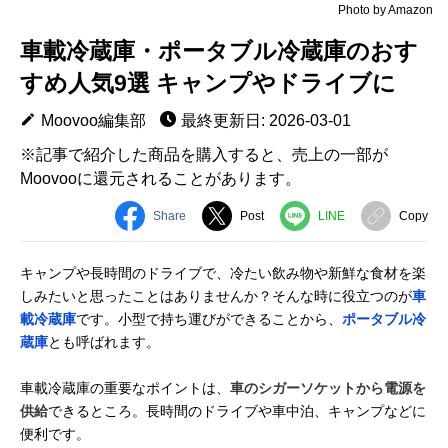
Photo by Amazon
車載冷蔵庫・ポータブル冷蔵庫のおす
すめ人気9選 キャンプやドライブに
Moovoo編集部
最終更新日: 2026-03-01
※記事で紹介した商品を購入すると、売上の一部が
Moovooに還元されることがあります。
Share
Post
LINE
Copy
キャンプや長時間のドライブで、冷たい飲み物や新鮮な食材を楽
しみたいと思ったことはありませんか？そんな時に役立つのが
車
載冷蔵庫
です。小型で持ち運びができることから、
ポータブル冷
蔵庫
とも呼ばれます。
車載冷蔵庫の重要なポイントは、
車のシガーソケットから電源を
供給
できるところ。長時間のドライブや車中泊、キャンプなどに
便利です。