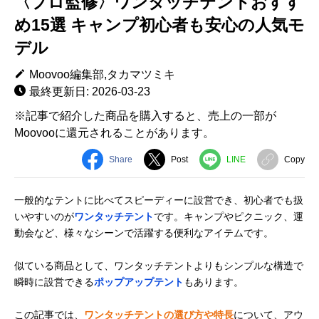
〈プロ監修〉ワンタッチテントおすす
め15選 キャンプ初心者も安心の人気モ
デル
Moovoo編集部,タカマツミキ
最終更新日: 2026-03-23
※記事で紹介した商品を購入すると、売上の一部が
Moovooに還元されることがあります。
Share
Post
LINE
Copy
一般的なテントに比べてスピーディーに設営でき、初心者でも扱
いやすいのが
ワンタッチテント
です。キャンプやピクニック、運
動会など、様々なシーンで活躍する便利なアイテムです。
似ている商品として、ワンタッチテントよりもシンプルな構造で
瞬時に設営できる
ポップアップテント
もあります。
この記事では、
ワンタッチテントの選び方や特長
について、アウ