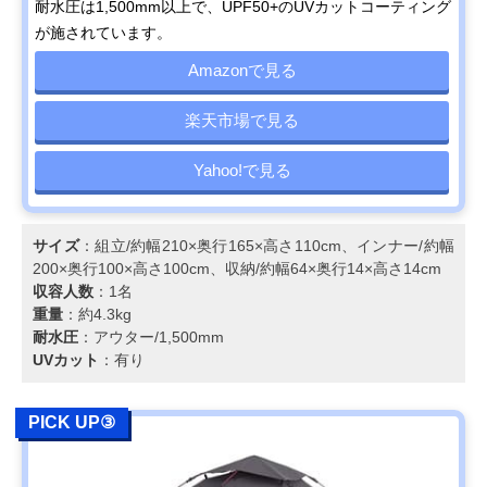
耐水圧は1,500mm以上で、UPF50+のUVカットコーティング
が施されています。
Amazonで見る
楽天市場で見る
Yahoo!で見る
サイズ
：組立/約幅210×奥行165×高さ110cm、インナー/約幅
200×奥行100×高さ100cm、収納/約幅64×奥行14×高さ14cm
収容人数
：1名
重量
：約4.3kg
耐水圧
：アウター/1,500mm
UVカット
：有り
PICK UP③