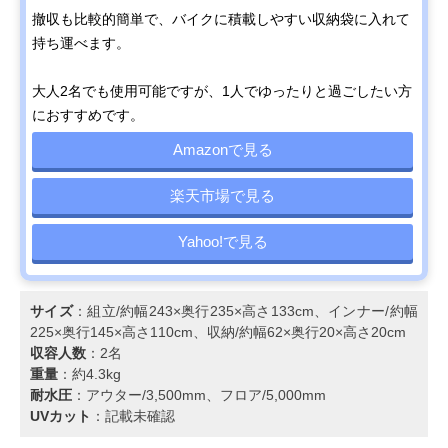
撤収も比較的簡単で、バイクに積載しやすい収納袋に入れて
持ち運べます。
大人2名でも使用可能ですが、1人でゆったりと過ごしたい方
におすすめです。
Amazonで見る
楽天市場で見る
Yahoo!で見る
サイズ
：組立/約幅243×奥行235×高さ133cm、インナー/約幅
225×奥行145×高さ110cm、収納/約幅62×奥行20×高さ20cm
収容人数
：2名
重量
：約4.3kg
耐水圧
：アウター/3,500mm、フロア/5,000mm
UVカット
：記載未確認