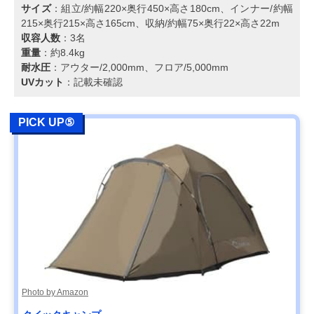
サイズ
：組立/約幅220×奥行450×高さ180cm、インナー/約幅
215×奥行215×高さ165cm、収納/約幅75×奥行22×高さ22m
収容人数
：3名
重量
：約8.4kg
耐水圧
：アウター/2,000mm、フロア/5,000mm
UVカット
：記載未確認
PICK UP⑤
Photo by Amazon