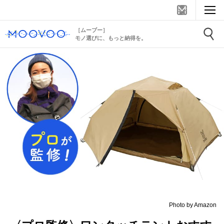
［ムーブー］
モノ選びに、もっと納得を。
Photo by Amazon