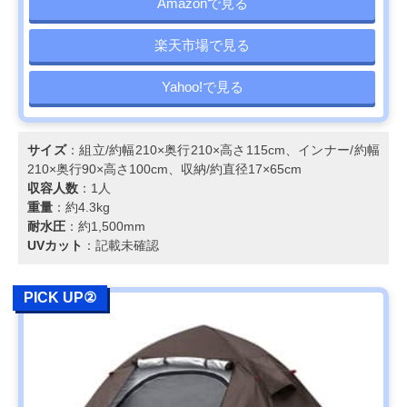
Amazonで見る
楽天市場で見る
Yahoo!で見る
サイズ
：組立/約幅210×奥行210×高さ115cm、インナー/約幅
210×奥行90×高さ100cm、収納/約直径17×65cm
収容人数
：1人
重量
：約4.3kg
耐水圧
：約1,500mm
UVカット
：記載未確認
PICK UP②