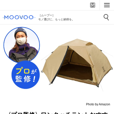
［ムーブー］
モノ選びに、もっと納得を。
Photo by Amazon