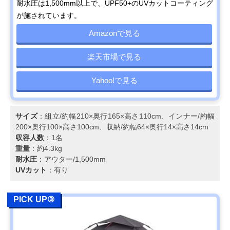
耐水圧は1,500mm以上で、UPF50+のUVカットコーティング
が施されています。
Amazonで見る
楽天市場で見る
Yahoo!で見る
サイズ
：組立/約幅210×奥行165×高さ110cm、インナー/約幅
200×奥行100×高さ100cm、収納/約幅64×奥行14×高さ14cm
収容人数
：1名
重量
：約4.3kg
耐水圧
：アウター/1,500mm
UVカット
：有り
PICK UP③