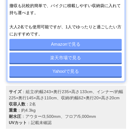
撤収も比較的簡単で、バイクに積載しやすい収納袋に入れて
持ち運べます。
大人2名でも使用可能ですが、1人でゆったりと過ごしたい方
におすすめです。
Amazonで見る
楽天市場で見る
Yahoo!で見る
サイズ
：組立/約幅243×奥行235×高さ133cm、インナー/約幅
225×奥行145×高さ110cm、収納/約幅62×奥行20×高さ20cm
収容人数
：2名
重量
：約4.3kg
耐水圧
：アウター/3,500mm、フロア/5,000mm
UVカット
：記載未確認