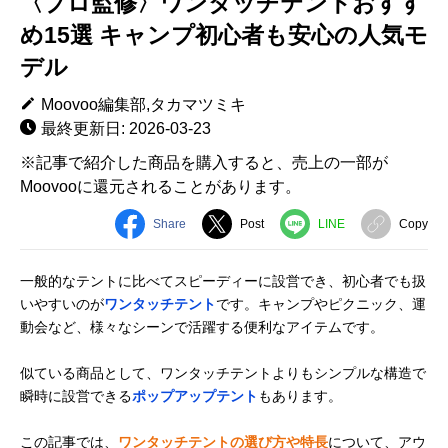
〈プロ監修〉ワンタッチテントおすす
め15選 キャンプ初心者も安心の人気モ
デル
Moovoo編集部,タカマツミキ
最終更新日: 2026-03-23
※記事で紹介した商品を購入すると、売上の一部が
Moovooに還元されることがあります。
Share
Post
LINE
Copy
一般的なテントに比べてスピーディーに設営でき、初心者でも扱
いやすいのが
ワンタッチテント
です。キャンプやピクニック、運
動会など、様々なシーンで活躍する便利なアイテムです。
似ている商品として、ワンタッチテントよりもシンプルな構造で
瞬時に設営できる
ポップアップテント
もあります。
この記事では、
ワンタッチテントの選び方や特長
について、アウ