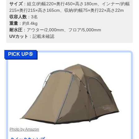
サイズ
：組立/約幅220×奥行450×高さ180cm、インナー/約幅
215×奥行215×高さ165cm、収納/約幅75×奥行22×高さ22m
収容人数
：3名
重量
：約8.4kg
耐水圧
：アウター/2,000mm、フロア/5,000mm
UVカット
：記載未確認
PICK UP⑤
Photo by Amazon