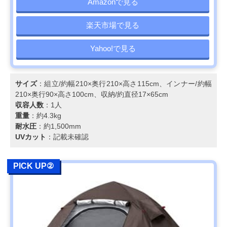
Amazonで見る
楽天市場で見る
Yahoo!で見る
サイズ
：組立/約幅210×奥行210×高さ115cm、インナー/約幅
210×奥行90×高さ100cm、収納/約直径17×65cm
収容人数
：1人
重量
：約4.3kg
耐水圧
：約1,500mm
UVカット
：記載未確認
PICK UP②