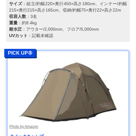
サイズ
：組立/約幅220×奥行450×高さ180cm、インナー/約幅
215×奥行215×高さ165cm、収納/約幅75×奥行22×高さ22m
収容人数
：3名
重量
：約8.4kg
耐水圧
：アウター/2,000mm、フロア/5,000mm
UVカット
：記載未確認
PICK UP⑤
Photo by Amazon