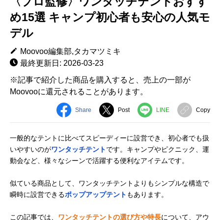
〈プロ監修〉ワンタッチテントおすす
め15選 キャンプ初心者も安心の人気モ
デル
Moovoo編集部,タカマツミキ
最終更新日: 2026-03-23
※記事で紹介した商品を購入すると、売上の一部が
Moovooに還元されることがあります。
Share
Post
LINE
Copy
一般的なテントに比べてスピーディーに設営でき、初心者でも扱
いやすいのが
ワンタッチテント
です。キャンプやピクニック、運
動会など、様々なシーンで活躍する便利なアイテムです。
似ている商品として、ワンタッチテントよりもシンプルな構造で
瞬時に設営できる
ポップアップテント
もあります。
この記事では、
ワンタッチテントの選び方や特長
について、アウ