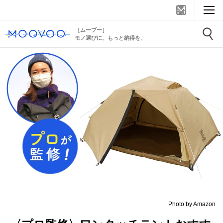
［ムーブー］
モノ選びに、もっと納得を。
Photo by Amazon