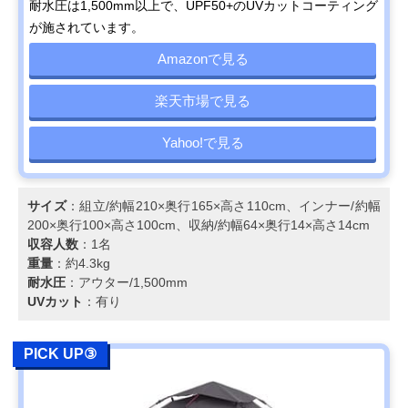
耐水圧は1,500mm以上で、UPF50+のUVカットコーティング
が施されています。
Amazonで見る
楽天市場で見る
Yahoo!で見る
サイズ
：組立/約幅210×奥行165×高さ110cm、インナー/約幅
200×奥行100×高さ100cm、収納/約幅64×奥行14×高さ14cm
収容人数
：1名
重量
：約4.3kg
耐水圧
：アウター/1,500mm
UVカット
：有り
PICK UP③