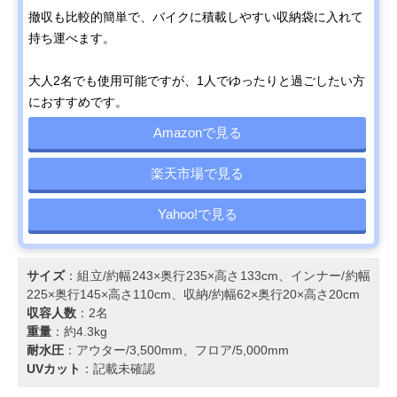
撤収も比較的簡単で、バイクに積載しやすい収納袋に入れて
持ち運べます。
大人2名でも使用可能ですが、1人でゆったりと過ごしたい方
におすすめです。
Amazonで見る
楽天市場で見る
Yahoo!で見る
サイズ
：組立/約幅243×奥行235×高さ133cm、インナー/約幅
225×奥行145×高さ110cm、収納/約幅62×奥行20×高さ20cm
収容人数
：2名
重量
：約4.3kg
耐水圧
：アウター/3,500mm、フロア/5,000mm
UVカット
：記載未確認