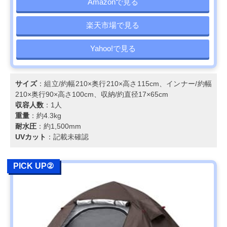
Amazonで見る
楽天市場で見る
Yahoo!で見る
サイズ
：組立/約幅210×奥行210×高さ115cm、インナー/約幅
210×奥行90×高さ100cm、収納/約直径17×65cm
収容人数
：1人
重量
：約4.3kg
耐水圧
：約1,500mm
UVカット
：記載未確認
PICK UP②