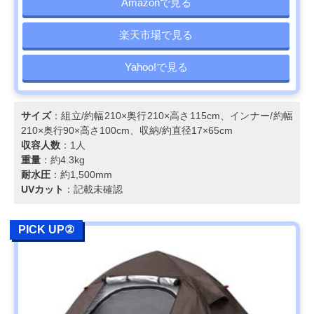
Amazonで見る
楽天市場で見る
Yahoo!で見る
サイズ
：組立/約幅210×奥行210×高さ115cm、インナー/約幅
210×奥行90×高さ100cm、収納/約直径17×65cm
収容人数
：1人
重量
：約4.3kg
耐水圧
：約1,500mm
UVカット
：記載未確認
PICK UP②