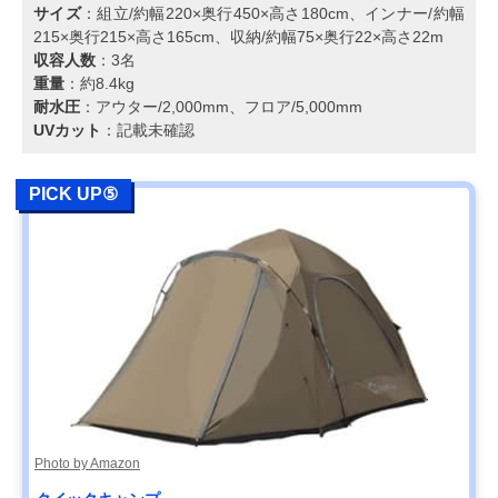
サイズ
：組立/約幅220×奥行450×高さ180cm、インナー/約幅
215×奥行215×高さ165cm、収納/約幅75×奥行22×高さ22m
収容人数
：3名
重量
：約8.4kg
耐水圧
：アウター/2,000mm、フロア/5,000mm
UVカット
：記載未確認
PICK UP⑤
Photo by Amazon