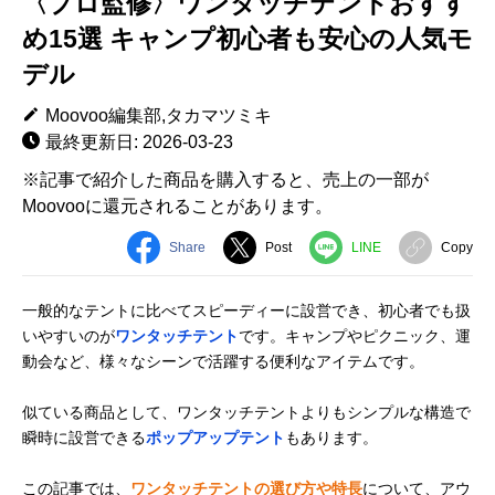
〈プロ監修〉ワンタッチテントおすす
め15選 キャンプ初心者も安心の人気モ
デル
Moovoo編集部,タカマツミキ
最終更新日: 2026-03-23
※記事で紹介した商品を購入すると、売上の一部が
Moovooに還元されることがあります。
Share
Post
LINE
Copy
一般的なテントに比べてスピーディーに設営でき、初心者でも扱
いやすいのが
ワンタッチテント
です。キャンプやピクニック、運
動会など、様々なシーンで活躍する便利なアイテムです。
似ている商品として、ワンタッチテントよりもシンプルな構造で
瞬時に設営できる
ポップアップテント
もあります。
この記事では、
ワンタッチテントの選び方や特長
について、アウ