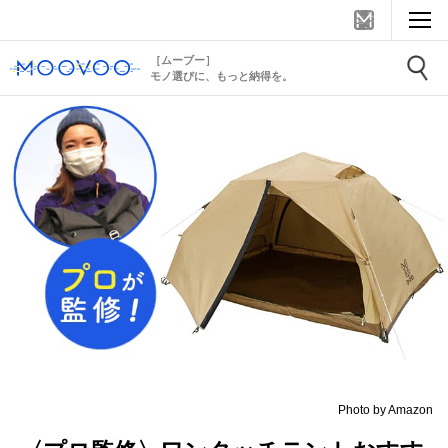
［ムーブー］
モノ選びに、もっと納得を。
Photo by Amazon