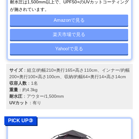
耐水圧は1,500mm以上で、UPF50+のUVカットコーティング
が施されています。
Amazonで見る
楽天市場で見る
Yahoo!で見る
サイズ
：組立/約幅210×奥行165×高さ110cm、インナー/約幅
200×奥行100×高さ100cm、収納/約幅64×奥行14×高さ14cm
収容人数
：1名
重量
：約4.3kg
耐水圧
：アウター/1,500mm
UVカット
：有り
PICK UP③