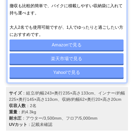
撤収も比較的簡単で、バイクに積載しやすい収納袋に入れて
持ち運べます。
大人2名でも使用可能ですが、1人でゆったりと過ごしたい方
におすすめです。
Amazonで見る
楽天市場で見る
Yahoo!で見る
サイズ
：組立/約幅243×奥行235×高さ133cm、インナー/約幅
225×奥行145×高さ110cm、収納/約幅62×奥行20×高さ20cm
収容人数
：2名
重量
：約4.3kg
耐水圧
：アウター/3,500mm、フロア/5,000mm
UVカット
：記載未確認