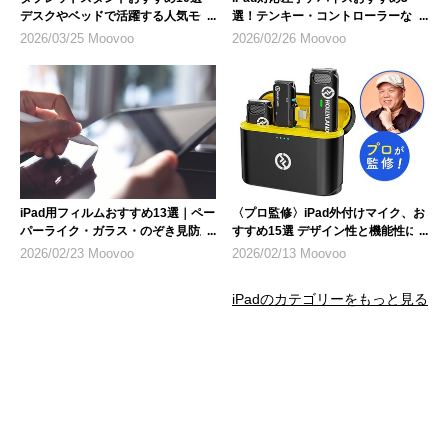
デスクやベッドで活躍する人気モデ
選！テンキー・コントローラーな
ル
ど、選び方のポイントも解説
2026/03/25 Moovoo
2026/02/26 Moovoo
iPad用フィルムおすすめ13選｜ペー
〈プロ監修〉iPad外付けマイク、お
パーライク・ガラス・のぞき見防止
すすめ15選 デザイン性と機能性に
など人気製品を紹介
も注目
2026/02/23 Moovoo
2026/02/13 Moovoo
iPadのカテゴリーをもっと見る