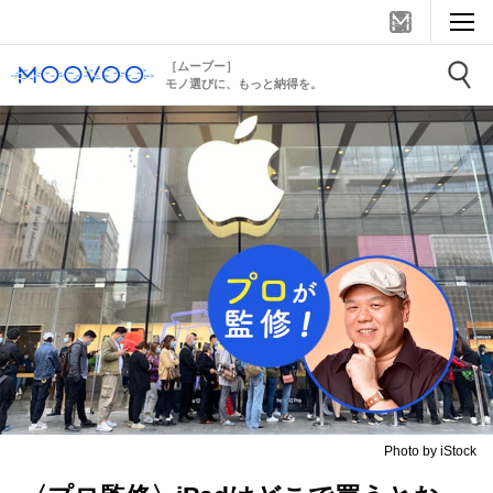
［ムーブー］
モノ選びに、もっと納得を。
Photo by iStock