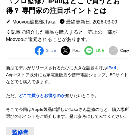
〈プロ監修〉iPadはどこで買うとお
得？ 専門家の注目ポイントとは
Moovoo編集部,Taka
最終更新日: 2026-03-09
※記事で紹介した商品を購入すると、売上の一部が
Moovooに還元されることがあります。
Share
Post
LINE
Copy
新型モデルがリリースされるたびに大きな話題を呼ぶ
iPad
。
Appleストア以外にも家電量販店や携帯電話ショップ、ECサイト
などでも購入できます。
ただ、
どこで買うとお得なのか
知りたいところ。
そこで今回は
Apple製品に詳しいTakaさん
監修のもと、購入場所
選びのポイントをご紹介します。是非参考にしてみてください。