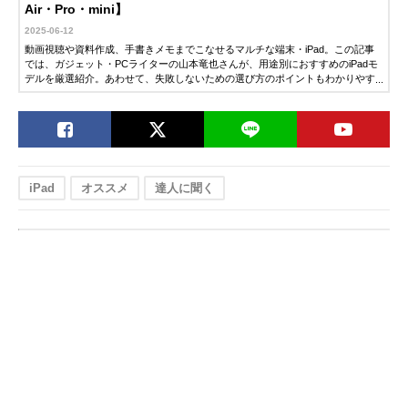
Air・Pro・mini】
2025-06-12
動画視聴や資料作成、手書きメモまでこなせるマルチな端末・iPad。この記事
では、ガジェット・PCライターの山本竜也さんが、用途別におすすめのiPadモ
デルを厳選紹介。あわせて、失敗しないための選び方のポイントもわかりやす
く解説します。「そろそろiPadを買いたい」「どのモデルを選べばいいか迷っ
ている」という人は、ぜひチェックしてみてください。
iPad
オススメ
達人に聞く