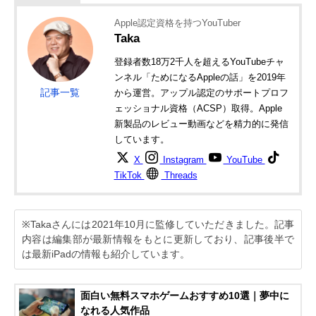
Apple認定資格を持つYouTuber
Taka
登録者数18万2千人を超えるYouTubeチャ
ンネル「ためになるAppleの話」を2019年
記事一覧
から運営。アップル認定のサポートプロフ
ェッショナル資格（ACSP）取得。Apple
新製品のレビュー動画などを精力的に発信
しています。
X
Instagram
YouTube
TikTok
Threads
※Takaさんには2021年10月に監修していただきました。記事
内容は編集部が最新情報をもとに更新しており、記事後半で
は最新iPadの情報も紹介しています。
面白い無料スマホゲームおすすめ10選｜夢中に
なれる人気作品