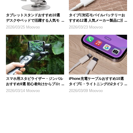
タブレットスタンドおすすめ10選
タイプC対応モバイルバッテリーお
デスクやベッドで活躍する人気モデ
すすめ12選 人気メーカー製品に注
ル
目
2026/03/25 Moovoo
2026/03/23 Moovoo
スマホ用スタビライザー・ジンバル
iPhone充電ケーブルおすすめ10選
おすすめ9選 初心者向けからプロ仕
タイプC・ライトニングの2タイプ
様まで
を紹介
2026/03/14 Moovoo
2026/03/09 Moovoo