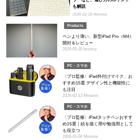
も解説
2026-02-26 Moovoo
Products
ペンより薄い、新型iPad Pro（M4）
開封＆レビュー
2024-05-20 bouncy
PC・スマホ
〈プロ監修〉iPad外付けマイク、お
すすめ15選 デザイン性と機能性に
も注目
2026-02-13 Moovoo
PC・スマホ
〈プロ監修〉iPadタッチペンおすす
め15選｜絵を描く用や勉強用として
も役立つ
2026-01-04 Moovoo