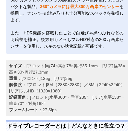
パクトな製品。
360°カメラには最大800万画素のセンサー
を
採用し、ナンバーの読み取りも十分可能なスペックを発揮し
ます。
また、HDR機能を搭載したことで白飛びや黒つぶれなどの
明暗差を補正。後方用カメラもフルHD対応の200万画素セ
ンサーを使用し、スキのない映像記録が可能です。
サイズ
：[フロント]幅74×高さ78×奥行35.1mm、[リア]幅38×
高さ30×奥行27.3mm
重量
：[フロント]125g、[リア]35g
解像度
：[フロント]8M（2880×2880）／5M（2240×2240）
[リア]フルHD（1920×1080）
記録画角
：[フロント]水平360°・垂直235°、[リア]水平138°・
垂直70°・対角168°
フレームレート
：27.5fps
ドライブレコーダーとは｜どんなときに役立つ？