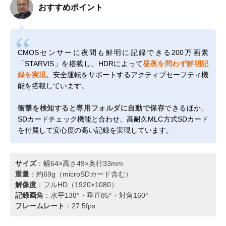
おすすめポイント
CMOSセンサーに夜間も鮮明に記録できる200万画素
「STARVIS」を搭載し、HDRによって
昼夜を問わず鮮明記
録を実現
。安全運転をサポートするアクティブセーフティ機
能を搭載しています。
衝撃を検知すると専用フォルダに自動で保存
できるほか、
SDカードチェック機能と合わせ、高耐久MLC方式SDカード
を付属して安心度の高い記録を実現しています。
サイズ
：幅64×高さ49×奥行33mm
重量
：約69g（microSDカード含む）
解像度
：フルHD（1920×1080）
記録画角
：水平138°・垂直85°・対角160°
フレームレート
：27.5fps