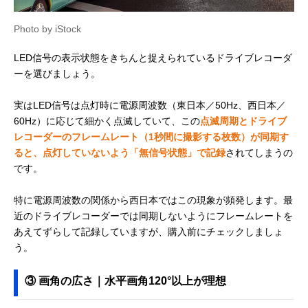
Photo by iStock
LED信号の表示状態をきちんと捉えられているドライブレコーダ
ーを選びましょう。
実はLED信号は点灯時に電源周波数（東日本／50Hz、西日本／
60Hz）に応じて細かく点滅していて、この
点滅周期とドライブ
レコーダーのフレームレート（1秒間に撮影する枚数）が同期す
ると、点灯していないよう「無信号状態」で記録
されてしまうの
です。
特に電源周波数の関係から西日本ではこの現象が頻発します。最
近のドライブレコーダーでは同期しないようにフレームレートを
あえてずらして記録していますが、購入前にチェックしましょ
う。
③ 画角の広さ｜水平画角120°以上が理想