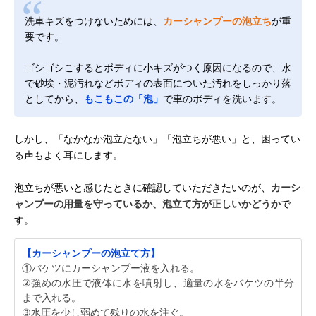
洗車キズをつけないためには、
カーシャンプーの泡立ち
が重
要です。
ゴシゴシこするとボディに小キズがつく原因になるので、水
で砂埃・泥汚れなどボディの表面についた汚れをしっかり落
としてから、
もこもこの「泡」
で車のボディを洗います。
しかし、「なかなか泡立たない」「泡立ちが悪い」と、困ってい
る声もよく耳にします。
泡立ちが悪いと感じたときに確認していただきたいのが、
カーシ
ャンプーの用量を守っているか、泡立て方が正しいかどうか
で
す。
【カーシャンプーの泡立て方】
①バケツにカーシャンプー液を入れる。
②強めの水圧で液体に水を噴射し、適量の水をバケツの半分
まで入れる。
③水圧を少し弱めて残りの水を注ぐ。