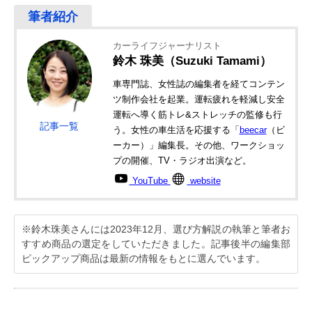
カーライフジャーナリスト
鈴木 珠美（Suzuki Tamami）
車専門誌、女性誌の編集者を経てコンテン
ツ制作会社を起業。運転疲れを軽減し安全
運転へ導く筋トレ&ストレッチの監修も行
記事一覧
う。女性の車生活を応援する「
beecar
（ビ
ーカー）」編集長。その他、ワークショッ
プの開催、TV・ラジオ出演など。
YouTube
website
※鈴木珠美さんには2023年12月、選び方解説の執筆と筆者お
すすめ商品の選定をしていただきました。記事後半の編集部
ピックアップ商品は最新の情報をもとに選んでいます。