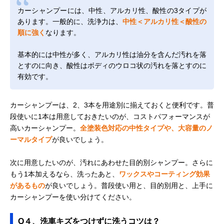
カーシャンプーには、中性、アルカリ性、酸性の3タイプが
あります。一般的に、洗浄力は、
中性＜アルカリ性＜酸性の
順に強く
なります。
基本的には中性が多く、アルカリ性は油分を含んだ汚れを落
とすのに向き、酸性はボディのウロコ状の汚れを落とすのに
有効です。
カーシャンプーは、2、3本を用途別に揃えておくと便利です。普
段使いに1本は用意しておきたいのが、コストパフォーマンスが
高いカーシャンプー。
全塗装色対応の中性タイプや、大容量のノ
ーマルタイプ
が良いでしょう。
次に用意したいのが、汚れにあわせた目的別シャンプー。さらに
もう1本加えるなら、洗ったあと、
ワックスやコーティング効果
があるもの
が良いでしょう。普段使い用と、目的別用と、上手に
カーシャンプーを使い分けてください。
Q４、洗車キズをつけずに洗うコツは？