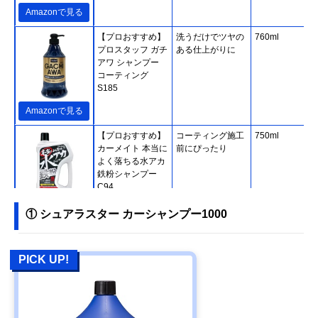
Amazonで見る
【プロおすすめ】
洗うだけでツヤの
760ml
プロスタッフ ガチ
ある仕上がりに
アワ シャンプー
コーティング
S185
Amazonで見る
【プロおすすめ】
コーティング施工
750ml
カーメイト 本当に
前にぴったり
よく落ちる水アカ
鉄粉シャンプー
C94
Amazonで見る
① シュアラスター カーシャンプー1000
【プロおすすめ】
優れた泡立ちとす
700ml
KeePer技研 コー
すぎ力
PICK UP!
ティング専門店の
カーシャンプー
Amazonで見る