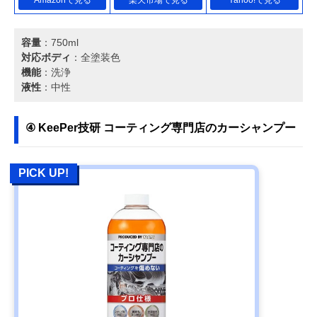
容量
：750ml
対応ボディ
：全塗装色
機能
：洗浄
液性
：中性
④ KeePer技研 コーティング専門店のカーシャンプー
PICK UP!