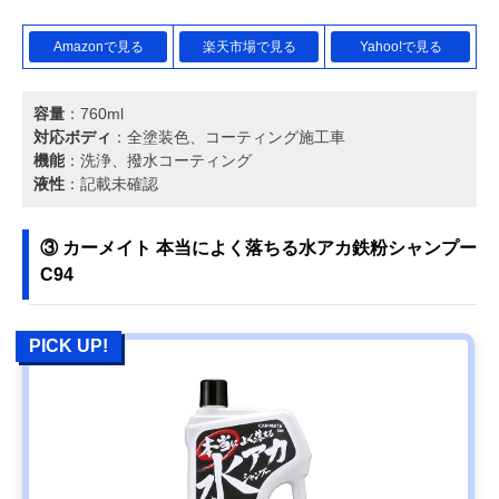
Amazonで見る
楽天市場で見る
Yahoo!で見る
容量
：760ml
対応ボディ
：全塗装色、コーティング施工車
機能
：洗浄、撥水コーティング
液性
：記載未確認
③ カーメイト 本当によく落ちる水アカ鉄粉シャンプー
C94
PICK UP!