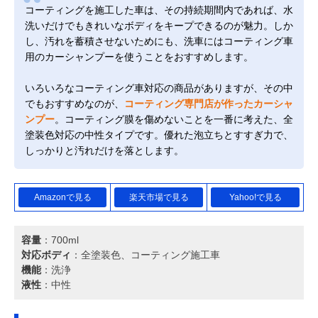
コーティングを施工した車は、その持続期間内であれば、水
洗いだけでもきれいなボディをキープできるのが魅力。しか
し、汚れを蓄積させないためにも、洗車にはコーティング車
用のカーシャンプーを使うことをおすすめします。
いろいろなコーティング車対応の商品がありますが、その中
でもおすすめなのが、
コーティング専門店が作ったカーシャ
ンプー
。コーティング膜を傷めないことを一番に考えた、全
塗装色対応の中性タイプです。優れた泡立ちとすすぎ力で、
しっかりと汚れだけを落とします。
Amazonで見る
楽天市場で見る
Yahoo!で見る
容量
：700ml
対応ボディ
：全塗装色、コーティング施工車
機能
：洗浄
液性
：中性