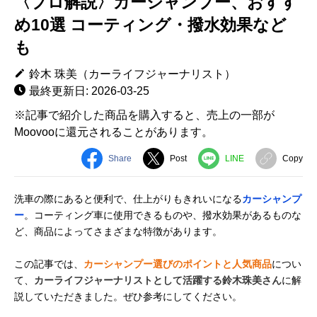
〈プロ解説〉カーシャンプー、おすす
め10選 コーティング・撥水効果など
も
鈴木 珠美（カーライフジャーナリスト）
最終更新日: 2026-03-25
※記事で紹介した商品を購入すると、売上の一部が
Moovooに還元されることがあります。
Share
Post
LINE
Copy
洗車の際にあると便利で、仕上がりもきれいになる
カーシャンプ
ー
。コーティング車に使用できるものや、撥水効果があるものな
ど、商品によってさまざまな特徴があります。
この記事では、
カーシャンプー選びのポイントと人気商品
につい
て、
カーライフジャーナリストとして活躍する鈴木珠美さん
に解
説していただきました。ぜひ参考にしてください。