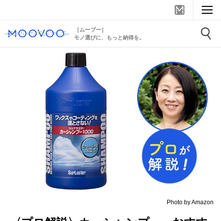
［ムーブー］
モノ選びに、もっと納得を。
Photo by Amazon