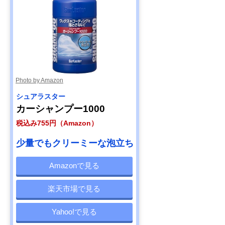
【プロおすすめ】
約2か月間、雨や
900ml
ペルシード ドロッ
汚れを弾く
プシャンプー（撥
水コーティングカ
ーシャンプー濃縮
タイプ） PCD-
Amazonで見る
100
Photo by Amazon
シュアラスター
カーシャンプー1000
税込み755円（Amazon）
少量でもクリーミーな泡立ち
Amazonで見る
楽天市場で見る
Yahoo!で見る