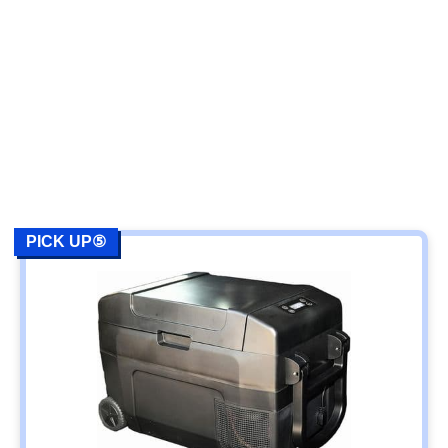
PICK UP⑤