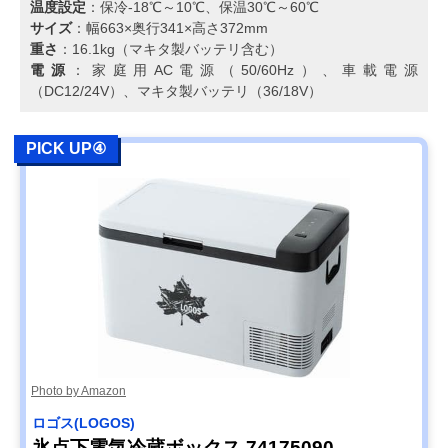
温度設定
：保冷-18℃～10℃、保温30℃～60℃
サイズ
：幅663×奥行341×高さ372mm
重さ
：16.1kg（マキタ製バッテリ含む）
電源
：家庭用AC電源（50/60Hz）、車載電源
（DC12/24V）、マキタ製バッテリ（36/18V）
PICK UP④
Photo by Amazon
ロゴス(LOGOS)
氷点下電気冷蔵ボックス 74175090