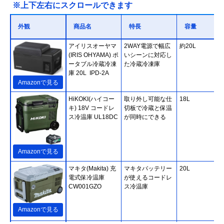
※上下左右にスクロールできます
外観
商品名
特長
容量
アイリスオーヤマ
2WAY電源で幅広
約20L
(IRIS OHYAMA) ポ
いシーンに対応し
ータブル冷蔵冷凍
た冷蔵冷凍庫
庫 20L IPD-2A
Amazonで見る
HiKOKI(ハイコー
取り外し可能な仕
18L
キ) 18V コードレ
切板で冷蔵と保温
ス冷温庫 UL18DC
が同時にできる
Amazonで見る
マキタ(Makita) 充
マキタバッテリー
20L
電式保冷温庫
が使えるコードレ
CW001GZO
ス冷温庫
Amazonで見る