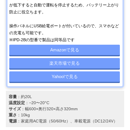
が低下すると自動で運転を停止するため、バッテリー上がり
防止に役立ちます。
操作パネルにUSB給電ポートが付いているので、スマホなど
の充電も可能です。
※IPD-2Bの型番で製品は同等品です
Amazonで見る
楽天市場で見る
Yahoo!で見る
容量
：約20L
温度設定
：−20〜20°C
サイズ
：幅600×奥行320×高さ320mm
重さ
：10kg
電源
：家庭用AC電源（50/60Hz）、車載電源（DC12/24V）