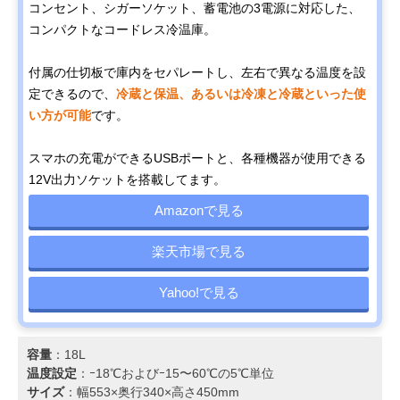
コンセント、シガーソケット、蓄電池の3電源に対応した、
コンパクトなコードレス冷温庫。
付属の仕切板で庫内をセパレートし、左右で異なる温度を設
定できるので、
冷蔵と保温、あるいは冷凍と冷蔵といった使
い方が可能
です。
スマホの充電ができるUSBポートと、各種機器が使用できる
12V出力ソケットを搭載してます。
Amazonで見る
楽天市場で見る
Yahoo!で見る
容量
：18L
温度設定
：ｰ18℃およびｰ15〜60℃の5℃単位
サイズ
：幅553×奥行340×高さ450mm