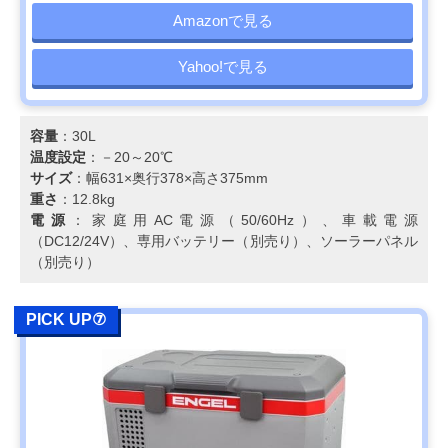
Amazonで見る
Yahoo!で見る
容量
：30L
温度設定
：－20～20℃
サイズ
：幅631×奥行378×高さ375mm
重さ
：12.8kg
電源
：家庭用AC電源（50/60Hz）、車載電源
（DC12/24V）、専用バッテリー（別売り）、ソーラーパネル
（別売り）
PICK UP⑦