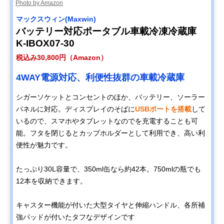
Photo by Amazon
マックスウィン(Maxwin)
バッテリー対応ポータブル車載冷凍冷蔵庫
K-IBOX07-30
税込み30,800円（Amazon）
4WAY電源対応、利便性抜群の車載冷蔵庫
シガーソケットとコンセントのほか、バッテリー、ソーラー
パネルに対応。ディスプレイのそばに
USBポートを搭載
して
いるので、スマホやタブレットなのでを充電することも可
能。フタを閉じるとカップホルダーとして利用でき、高い利
便性が魅力です。
たっぷり30L容量で、350ml缶なら約42本。750mlの瓶でも
12本を収納できます。
キャスター機能が付いた大型タイヤと伸縮ハンドル、各所補
強パッドが付いたタフなデザインです