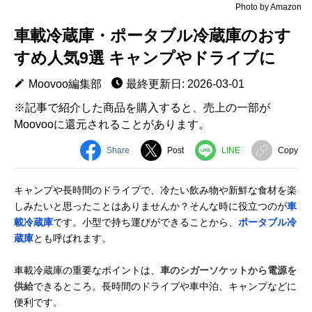
Photo by Amazon
車載冷蔵庫・ポータブル冷蔵庫のおす
すめ人気9選 キャンプやドライブに
Moovoo編集部
最終更新日: 2026-03-01
※記事で紹介した商品を購入すると、売上の一部が
Moovooに還元されることがあります。
Share
Post
LINE
Copy
キャンプや長時間のドライブで、冷たい飲み物や新鮮な食材を楽
しみたいと思ったことはありませんか？そんな時に役立つのが
車
載冷蔵庫
です。小型で持ち運びができることから、
ポータブル冷
蔵庫
とも呼ばれます。
車載冷蔵庫の重要なポイントは、
車のシガーソケットから電源を
供給
できるところ。長時間のドライブや車中泊、キャンプなどに
便利です。