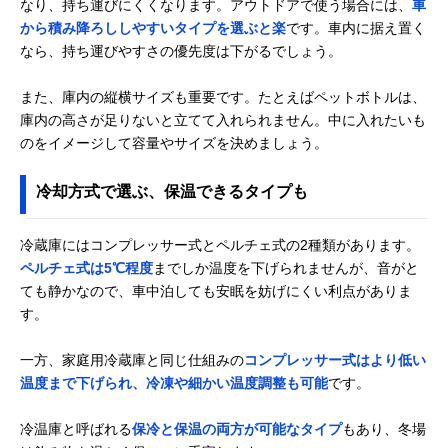
なり、持ち運びにくくなります。アウトドアで使う場合には、
車
から積み降ろししやすいタイプを選ぶと楽
です。車内に据え置く
なら、持ち運びやすさの優先度は下がるでしょう。
また、庫内の縦横サイズも重要です。たとえばペットボトルは、
庫内の高さが足りないと立てて入れられません。中に入れたいも
のをイメージして容量やサイズを決めましょう。
冷却方式で選ぶ、保温できるタイプも
冷蔵庫にはコンプレッサー式とペルチェ式の2種類があります。
ペルチェ式は5℃程度
までしか温度を下げられませんが、音がと
ても静かなので、車中泊しても安眠を妨げにくい利点がありま
す。
一方、家庭用冷蔵庫と同じ仕組みの
コンプレッサー式はより低い
温度まで下げられ、冷凍や細かい温度調整も可能
です。
冷温庫と呼ばれる
保冷と保温の両方が可能なタイプ
もあり、冬場