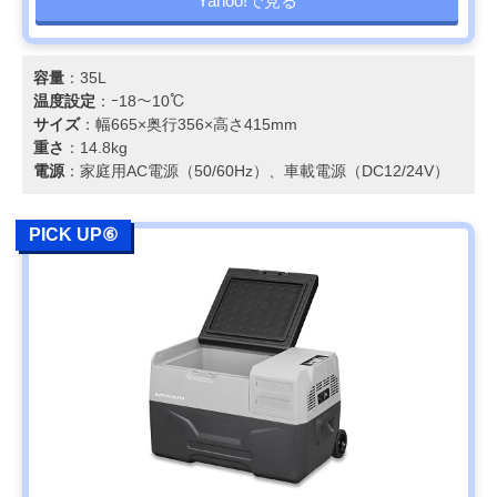
Yahoo!で見る
容量
：35L
温度設定
：ｰ18～10℃
サイズ
：幅665×奥行356×高さ415mm
重さ
：14.8kg
電源
：家庭用AC電源（50/60Hz）、車載電源（DC12/24V）
PICK UP⑥