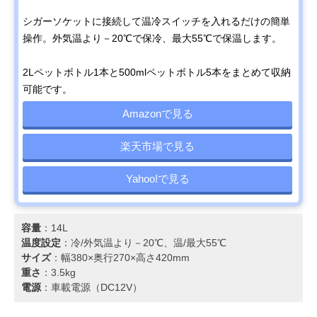
シガーソケットに接続して温冷スイッチを入れるだけの簡単
操作。外気温より－20℃で保冷、最大55℃で保温します。
2Lペットボトル1本と500mlペットボトル5本をまとめて収納
可能です。
Amazonで見る
楽天市場で見る
Yahoo!で見る
容量
：14L
温度設定
：冷/外気温より－20℃、温/最大55℃
サイズ
：幅380×奥行270×高さ420mm
重さ
：3.5kg
電源
：車載電源（DC12V）