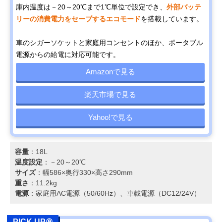
庫内温度は－20～20℃まで1℃単位で設定でき、
外部バッテ
リーの消費電力をセーブするエコモード
を搭載しています。
車のシガーソケットと家庭用コンセントのほか、ポータブル
電源からの給電に対応可能です。
Amazonで見る
楽天市場で見る
Yahoo!で見る
容量
：18L
温度設定
：－20～20℃
サイズ
：幅586×奥行330×高さ290mm
重さ
：11.2kg
電源
：家庭用AC電源（50/60Hz）、車載電源（DC12/24V）
PICK UP⑨