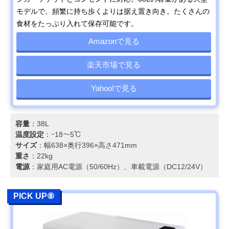
モデルで、頻繁に持ち歩くよりは据え置き向き。たくさんの
食材をたっぷり入れて保存可能です。
Amazonで見る
楽天市場で見る
Yahoo!で見る
容量
：38L
温度設定
：ｰ18～5℃
サイズ
：幅638×奥行396×高さ471mm
重さ
：22kg
電源
：家庭用AC電源（50/60Hz）、車載電源（DC12/24V）
PICK UP⑧