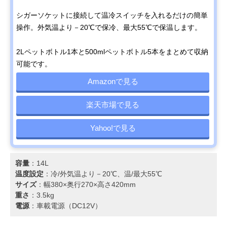
シガーソケットに接続して温冷スイッチを入れるだけの簡単
操作。外気温より－20℃で保冷、最大55℃で保温します。
2Lペットボトル1本と500mlペットボトル5本をまとめて収納
可能です。
Amazonで見る
楽天市場で見る
Yahoo!で見る
容量
：14L
温度設定
：冷/外気温より－20℃、温/最大55℃
サイズ
：幅380×奥行270×高さ420mm
重さ
：3.5kg
電源
：車載電源（DC12V）