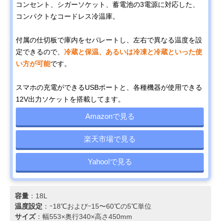
コンセント、シガーソケット、蓄電池の3電源に対応した、
コンパクトなコードレス冷温庫。
付属の仕切板で庫内をセパレートし、左右で異なる温度を設
定できるので、
冷蔵と保温、あるいは冷凍と冷蔵といった使
い方が可能
です。
スマホの充電ができるUSBポートと、各種機器が使用できる
12V出力ソケットを搭載してます。
Amazonで見る
楽天市場で見る
Yahoo!で見る
容量
：18L
温度設定
：ｰ18℃およびｰ15〜60℃の5℃単位
サイズ
：幅553×奥行340×高さ450mm