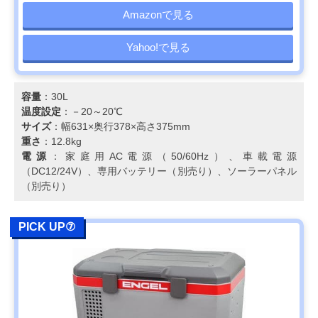
Amazonで見る
Yahoo!で見る
容量
：30L
温度設定
：－20～20℃
サイズ
：幅631×奥行378×高さ375mm
重さ
：12.8kg
電源
：家庭用AC電源（50/60Hz）、車載電源
（DC12/24V）、専用バッテリー（別売り）、ソーラーパネル
（別売り）
PICK UP⑦