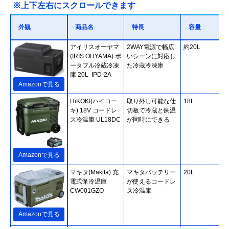
※上下左右にスクロールできます
外観
商品名
特長
容量
アイリスオーヤマ
2WAY電源で幅広
約20L
(IRIS OHYAMA) ポ
いシーンに対応し
ータブル冷蔵冷凍
た冷蔵冷凍庫
庫 20L IPD-2A
Amazonで見る
HiKOKI(ハイコー
取り外し可能な仕
18L
キ) 18V コードレ
切板で冷蔵と保温
ス冷温庫 UL18DC
が同時にできる
Amazonで見る
マキタ(Makita) 充
マキタバッテリー
20L
電式保冷温庫
が使えるコードレ
CW001GZO
ス冷温庫
Amazonで見る