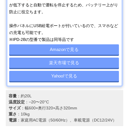
が低下すると自動で運転を停止するため、バッテリー上がり
防止に役立ちます。
操作パネルにUSB給電ポートが付いているので、スマホなど
の充電も可能です。
※IPD-2Bの型番で製品は同等品です
Amazonで見る
楽天市場で見る
Yahoo!で見る
容量
：約20L
温度設定
：−20〜20°C
サイズ
：幅600×奥行320×高さ320mm
重さ
：10kg
電源
：家庭用AC電源（50/60Hz）、車載電源（DC12/24V）