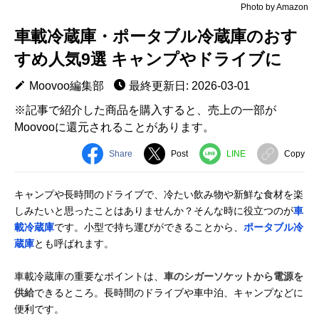
Photo by Amazon
車載冷蔵庫・ポータブル冷蔵庫のおす
すめ人気9選 キャンプやドライブに
Moovoo編集部
最終更新日: 2026-03-01
※記事で紹介した商品を購入すると、売上の一部が
Moovooに還元されることがあります。
Share
Post
LINE
Copy
キャンプや長時間のドライブで、冷たい飲み物や新鮮な食材を楽
しみたいと思ったことはありませんか？そんな時に役立つのが
車
載冷蔵庫
です。小型で持ち運びができることから、
ポータブル冷
蔵庫
とも呼ばれます。
車載冷蔵庫の重要なポイントは、
車のシガーソケットから電源を
供給
できるところ。長時間のドライブや車中泊、キャンプなどに
便利です。