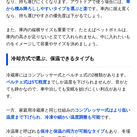
なり、持ち運びにくくなります。アウトドアで使う場合には、
車
から積み降ろししやすいタイプを選ぶと楽
です。車内に据え置く
なら、持ち運びやすさの優先度は下がるでしょう。
また、庫内の縦横サイズも重要です。たとえばペットボトルは、
庫内の高さが足りないと立てて入れられません。中に入れたいも
のをイメージして容量やサイズを決めましょう。
冷却方式で選ぶ、保温できるタイプも
冷蔵庫にはコンプレッサー式とペルチェ式の2種類があります。
ペルチェ式は5℃程度
までしか温度を下げられませんが、音がと
ても静かなので、車中泊しても安眠を妨げにくい利点がありま
す。
一方、家庭用冷蔵庫と同じ仕組みの
コンプレッサー式はより低い
温度まで下げられ、冷凍や細かい温度調整も可能
です。
冷温庫と呼ばれる
保冷と保温の両方が可能なタイプ
もあり、冬場