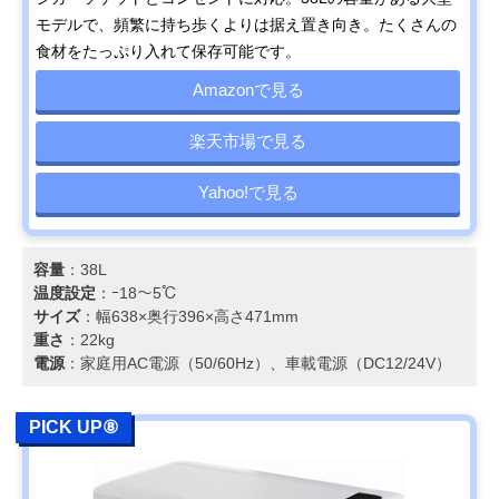
モデルで、頻繁に持ち歩くよりは据え置き向き。たくさんの
食材をたっぷり入れて保存可能です。
Amazonで見る
楽天市場で見る
Yahoo!で見る
容量
：38L
温度設定
：ｰ18～5℃
サイズ
：幅638×奥行396×高さ471mm
重さ
：22kg
電源
：家庭用AC電源（50/60Hz）、車載電源（DC12/24V）
PICK UP⑧