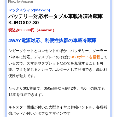
Photo by Amazon
マックスウィン(Maxwin)
バッテリー対応ポータブル車載冷凍冷蔵庫
K-IBOX07-30
税込み30,800円（Amazon）
4WAY電源対応、利便性抜群の車載冷蔵庫
シガーソケットとコンセントのほか、バッテリー、ソーラー
パネルに対応。ディスプレイのそばに
USBポートを搭載
して
いるので、スマホやタブレットなのでを充電することも可
能。フタを閉じるとカップホルダーとして利用でき、高い利
便性が魅力です。
たっぷり30L容量で、350ml缶なら約42本。750mlの瓶でも
12本を収納できます。
キャスター機能が付いた大型タイヤと伸縮ハンドル、各所補
強パッドが付いたタフなデザインです