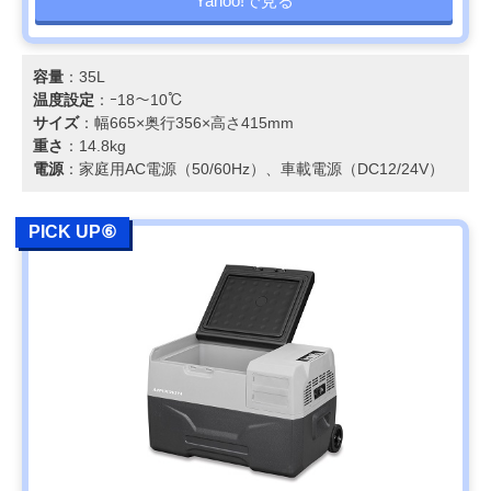
Yahoo!で見る
容量
：35L
温度設定
：ｰ18～10℃
サイズ
：幅665×奥行356×高さ415mm
重さ
：14.8kg
電源
：家庭用AC電源（50/60Hz）、車載電源（DC12/24V）
PICK UP⑥