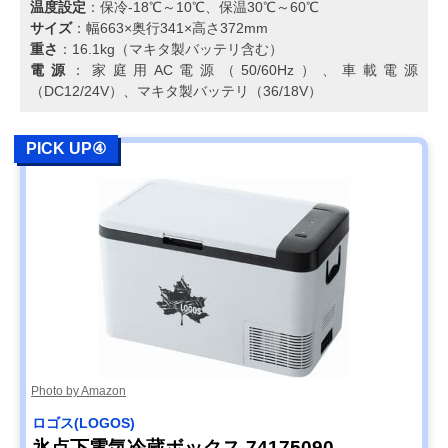
温度設定
：保冷-18℃～10℃、保温30℃～60℃
サイズ
：幅663×奥行341×高さ372mm
重さ
：16.1kg（マキタ製バッテリ含む）
電源
：家庭用AC電源（50/60Hz）、車載電源
（DC12/24V）、マキタ製バッテリ（36/18V）
PICK UP④
Photo by Amazon
ロゴス(LOGOS)
氷点下電気冷蔵ボックス 74175090