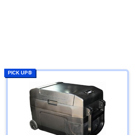
PICK UP⑤