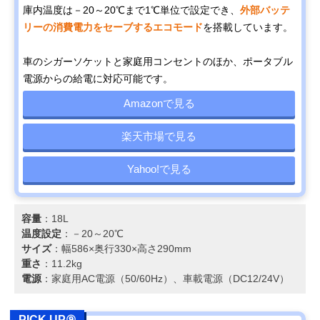
庫内温度は－20～20℃まで1℃単位で設定でき、
外部バッテ
リーの消費電力をセーブするエコモード
を搭載しています。
車のシガーソケットと家庭用コンセントのほか、ポータブル
電源からの給電に対応可能です。
Amazonで見る
楽天市場で見る
Yahoo!で見る
容量
：18L
温度設定
：－20～20℃
サイズ
：幅586×奥行330×高さ290mm
重さ
：11.2kg
電源
：家庭用AC電源（50/60Hz）、車載電源（DC12/24V）
PICK UP⑨