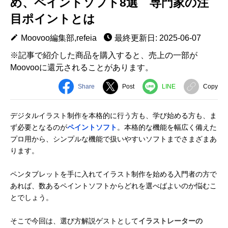
め、ペイントソフト8選 専門家の注
目ポイントとは
Moovoo編集部,refeia
最終更新日: 2025-06-07
※記事で紹介した商品を購入すると、売上の一部が
Moovooに還元されることがあります。
Share
Post
LINE
Copy
デジタルイラスト制作を本格的に行う方も、学び始める方も、ま
ず必要となるのが
ペイントソフト
。本格的な機能を幅広く備えた
プロ用から、シンプルな機能で扱いやすいソフトまでさまざまあ
ります。
ペンタブレットを手に入れてイラスト制作を始める入門者の方で
あれば、数あるペイントソフトからどれを選べばよいのか悩むこ
とでしょう。
そこで今回は、選び方解説ゲストとして
イラストレーターの