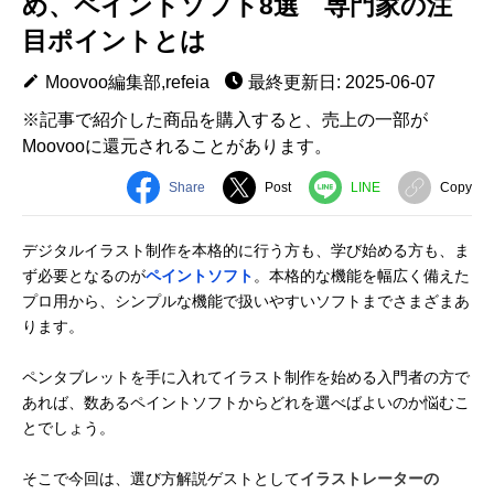
め、ペイントソフト8選 専門家の注
目ポイントとは
Moovoo編集部,refeia
最終更新日: 2025-06-07
※記事で紹介した商品を購入すると、売上の一部が
Moovooに還元されることがあります。
Share
Post
LINE
Copy
デジタルイラスト制作を本格的に行う方も、学び始める方も、ま
ず必要となるのが
ペイントソフト
。本格的な機能を幅広く備えた
プロ用から、シンプルな機能で扱いやすいソフトまでさまざまあ
ります。
ペンタブレットを手に入れてイラスト制作を始める入門者の方で
あれば、数あるペイントソフトからどれを選べばよいのか悩むこ
とでしょう。
そこで今回は、選び方解説ゲストとして
イラストレーターの