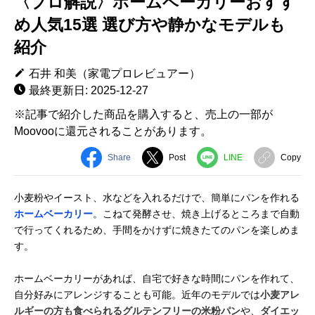
〈プロ解説〉ホームベーカリーおすす
め人気15選 選び方や静かなモデルも
紹介
石井 和美（家電プロレビュアー）
最終更新日: 2025-12-27
※記事で紹介した商品を購入すると、売上の一部が
Moovooに還元されることがあります。
Share
Post
LINE
Copy
小麦粉やイースト、水などを入れるだけで、簡単にパンを作れる
ホームベーカリー
。こねて発酵させ、焼き上げるところまで自動
で行ってくれるため、手間をかけずに焼きたてのパンを楽しめま
す。
ホームベーカリーがあれば、自宅で好きな時間にパンを作れて、
自分好みにアレンジすることも可能。近年のモデルでは
小麦アレ
ルギーの方も食べられるグルテンフリーの米粉パン
や、
ダイエッ