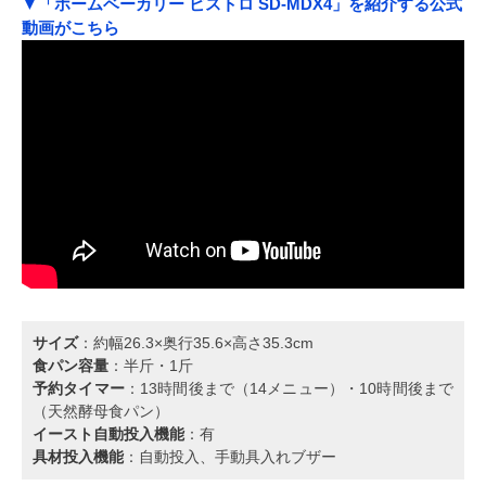
▼「ホームベーカリー ビストロ SD-MDX4」を紹介する公式
動画がこちら
サイズ
：約幅26.3×奥行35.6×高さ35.3cm
食パン容量
：半斤・1斤
予約タイマー
：13時間後まで（14メニュー）・10時間後まで
（天然酵母食パン）
イースト自動投入機能
：有
具材投入機能
：自動投入、手動具入れブザー