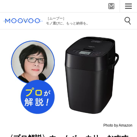
［ムーブー］
モノ選びに、もっと納得を。
Photo by Amazon