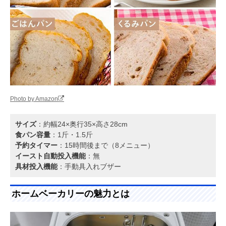
Photo by Amazon
サイズ
：約幅24×奥行35×高さ28cm
食パン容量
：1斤・1.5斤
予約タイマー
：15時間後まで（8メニュー）
イースト自動投入機能
：無
具材投入機能
：手動具入れブザー
ホームベーカリーの魅力とは