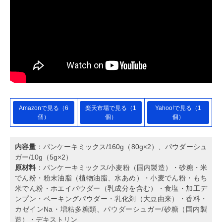
Amazonで見る（6
楽天市場で見る（1
Yahoo!で見る（1
個）
個）
個）
内容量
：パンケーキミックス/160g（80g×2）、パウダーシュ
ガー/10g（5g×2）
原材料
：パンケーキミックス/小麦粉（国内製造）・砂糖・米
でん粉・粉末油脂（植物油脂、水あめ）・小麦でん粉・もち
米でん粉・ホエイパウダー（乳成分を含む）・食塩・加工デ
ンプン・ベーキングパウダー・乳化剤（大豆由来）・香料・
カゼインNa・増粘多糖類、パウダーシュガー/砂糖（国内製
造）・デキストリン