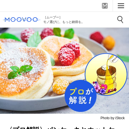
［ムーブー］
モノ選びに、もっと納得を。
Photo by iStock