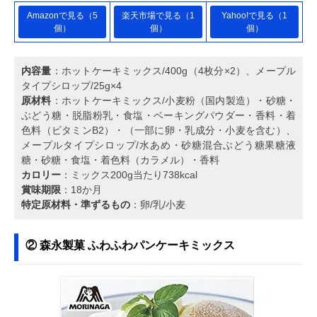
Amazonで見る（5
楽天市場で見る（1
Yahoo!で見る（1
個）
個）
個）
内容量
：ホットケーキミックス/400g（4枚分×2）、メープル
タイプシロップ/25g×4
原材料
：ホットケーキミックス/小麦粉（国内製造）・砂糖・
ぶどう糖・脱脂粉乳・食塩・ベーキングパウダー・香料・着
色料（ビタミンB2）・（一部に卵・乳成分・小麦を含む）、
メープルタイプシロップ/水あめ・砂糖混合ぶどう糖果糖液
糖・砂糖・食塩・着色料（カラメル）・香料
カロリー
：ミックス200g当たり738kcal
賞味期限
：18か月
特定原材料・準ずるもの
：卵/乳/小麦
② 森永製菓 ふわふわパンケーキミックス