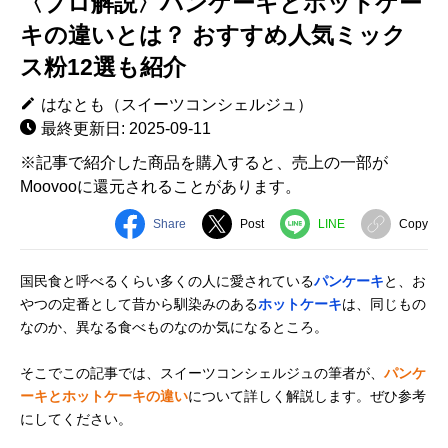
〈プロ解説〉パンケーキとホットケー
キの違いとは？ おすすめ人気ミック
ス粉12選も紹介
はなとも（スイーツコンシェルジュ）
最終更新日: 2025-09-11
※記事で紹介した商品を購入すると、売上の一部が
Moovooに還元されることがあります。
Share
Post
LINE
Copy
国民食と呼べるくらい多くの人に愛されている
パンケーキ
と、お
やつの定番として昔から馴染みのある
ホットケーキ
は、同じもの
なのか、異なる食べものなのか気になるところ。
そこでこの記事では、スイーツコンシェルジュの筆者が、
パンケ
ーキとホットケーキの違い
について詳しく解説します。ぜひ参考
にしてください。