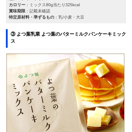
カロリー
：ミックス80g当たり325kcal
賞味期限
：記載未確認
特定原材料・準ずるもの
：乳/小麦・大豆
③ よつ葉乳業 よつ葉のバターミルクパンケーキミック
ス