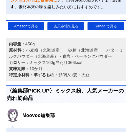
ンと合わせれば食事系に
と、自分好みの味わいで楽しめま
す。素材本来の味を楽しみたい方におすすめです。
Amazonで見る
楽天市場で見る
Yahoo!で見る
内容量
：450g
原材料
：小麦粉（北海道産）・砂糖（北海道産）・バターミ
ルクパウダー（北海道産）・食塩・ベーキングパウダー
カロリー
：ミックス100g当たり366kcal
賞味期限
：10か月
特定原材料・準ずるもの
：卵/乳/小麦・大豆
〈編集部PICK UP〉ミックス粉、人気メーカーの
売れ筋商品
Moovoo編集部