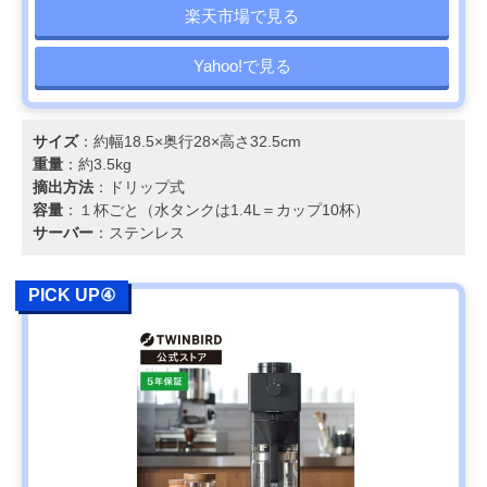
楽天市場で見る
Yahoo!で見る
サイズ
：約幅18.5×奥行28×高さ32.5cm
重量
：約3.5kg
摘出方法
：ドリップ式
容量
：１杯ごと（水タンクは1.4L＝カップ10杯）
サーバー
：ステンレス
PICK UP④