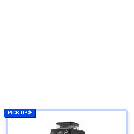
PICK UP⑥