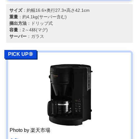
サイズ
：約幅16.6×奥行27.3×高さ42.1cm
重量
：約4.1kg(サーバー含む)
摘出方法
：ドリップ式
容量
：2～4杯(マグ)
サーバー
：ガラス
PICK UP⑨
Photo by 楽天市場