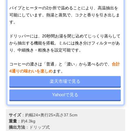
パイプとヒーターの2か所で温めることにより、高温抽出を
可能にしています。熱湯と蒸気で、コクと香りを引き出しま
す。
ドリッパーには、20秒間お湯を閉じ込めてじっくり蒸らして
から抽出する機能を搭載。ミルには挽き分けフィルターがあ
り、中細挽き・粗挽きを設定可能です。
コーヒーの濃さは「普通」と「濃い」から選べるので、
合計
4通りの味わいを楽しめ
ます。
楽天市場で見る
Yahoo!で見る
サイズ
：約幅24×奥行25×高さ37.5cm
重量
：約4.3kg
摘出方法
：ドリップ式