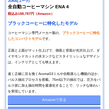
JURA(ユーラ)
全自動コーヒーマシン ENA 4
税込み188,787円（Amazon）
ブラックコーヒーに特化したモデル
コーヒーマシン専門メーカー製の、
ブラックコーヒーに特化
したコンパクトモデル
です。
正面と上面がマット仕上げで、側面と背面が光沢仕上げ。ダ
イヤモンドカットの水タンクなどスタイリッシュなデザイン
は、インテリアとしても映えます。
速く正確に豆を挽くAromaG3ミルや自動蒸らし機能のほか、
パルス抽出プロセスを搭載。75ml以下の抽出では、圧力をパ
ルス状に加え抽出時間を最適化することで、リッチな味わい
を実現しています。
Amazonで見る