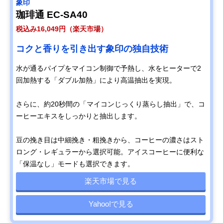
象印
珈琲通 EC-SA40
税込み16,049円（楽天市場）
コクと香りを引き出す象印の独自技術
水が通るパイプをマイコン制御で予熱し、水をヒーターで2
回加熱する「ダブル加熱」により高温抽出を実現。
さらに、約20秒間の「マイコンじっくり蒸らし抽出」で、コ
ーヒーエキスをしっかりと抽出します。
豆の挽き目は中細挽き・粗挽きから、コーヒーの濃さはスト
ロング・レギュラーから選択可能。アイスコーヒーに便利な
「保温なし」モードも選択できます。
楽天市場で見る
Yahoo!で見る