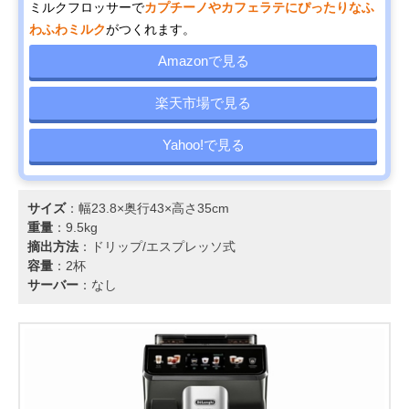
ミルクフロッサーで
カプチーノやカフェラテにぴったりなふ
わふわミルク
がつくれます。
Amazonで見る
楽天市場で見る
Yahoo!で見る
サイズ
：幅23.8×奥行43×高さ35cm
重量
：9.5kg
摘出方法
：ドリップ/エスプレッソ式
容量
：2杯
サーバー
：なし