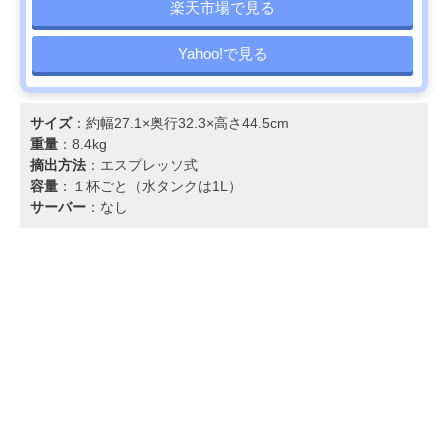
楽天市場で見る
Yahoo!で見る
サイズ
：約幅27.1×奥行32.3×高さ44.5cm
重量
：8.4kg
摘出方法
：エスプレッソ式
容量
：１杯ごと（水タンクは1L）
サーバー
：なし