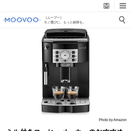
［ムーブー］
モノ選びに、もっと納得を。
Photo by Amazon