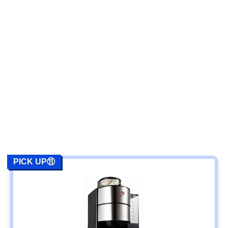
PICK UP⑪