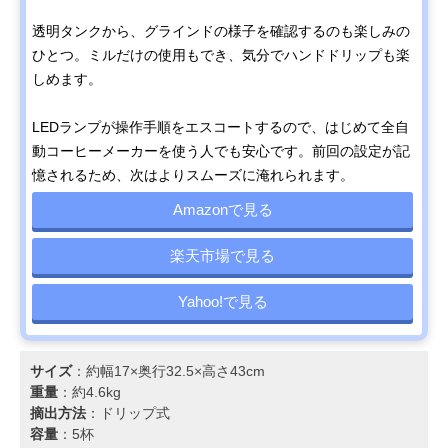
透明タンクから、グラインドの様子を確認するのも楽しみの
ひとつ。ミルだけの使用もでき、気分でハンドドリップも楽
しめます。
LEDランプが操作手順をエスコートするので、はじめて全自
動コーヒーメーカーを使う人でも安心です。前回の設定が記
憶されるため、次はよりスムーズに淹れられます。
Amazonで見る
楽天市場で見る
Yahoo!で見る
サイズ
：約幅17×奥行32.5×高さ43cm
重量
：約4.6kg
摘出方法
：ドリップ式
容量
：5杯