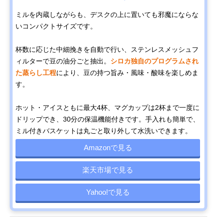
ミルを内蔵しながらも、デスクの上に置いても邪魔にならな
いコンパクトサイズです。
杯数に応じた中細挽きを自動で行い、ステンレスメッシュフ
ィルターで豆の油分ごと抽出。
シロカ独自のプログラムされ
た蒸らし工程
により、豆の持つ旨み・風味・酸味を楽しめま
す。
ホット・アイスともに最大4杯、マグカップは2杯まで一度に
ドリップでき、30分の保温機能付きです。手入れも簡単で、
ミル付きバスケットは丸ごと取り外して水洗いできます。
Amazonで見る
楽天市場で見る
Yahoo!で見る