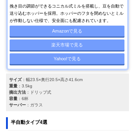
挽き目の調節ができるコニカル式ミルを搭載し、豆を自動で
送り込むホッパーを採用。ホッパーのフタを閉めないとミル
が作動しない仕様で、安全面にも配慮されています。
Amazonで見る
楽天市場で見る
Yahoo!で見る
サイズ
：幅23.5×奥行20.5×高さ41.6cm
重量
：3.5kg
摘出方法
：ドリップ式
容量
：6杯
サーバー
：ガラス
半自動タイプ4選