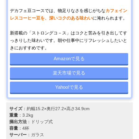
デカフェ豆コースでは、物足りなさを感じがちな
カフェイン
レスコーヒー豆を、深いコクのある味わい
に淹れられます。
新搭載の「ストロングコ－ス」はコクと苦みを引き出してす
っきりした味わいです。朝や仕事中にリフレッシュしたいと
きにおすすめです。
Amazonで見る
楽天市場で見る
Yahoo!で見る
サイズ
：約幅15.2×奥行27.2×高さ34.9cm
重量
：3.2kg
摘出方法
：ドリップ式
容量
：4杯
サーバー
：ガラス