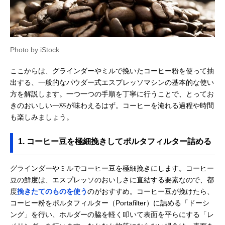
Photo by iStock
ここからは、グラインダーやミルで挽いたコーヒー粉を使って抽
出する、一般的なパウダー式エスプレッソマシンの基本的な使い
方を解説します。一つ一つの手順を丁寧に行うことで、とってお
きのおいしい一杯が味わえるはず。コーヒーを淹れる過程や時間
も楽しみましょう。
1. コーヒー豆を極細挽きしてポルタフィルター詰める
グラインダーやミルでコーヒー豆を極細挽きにします。コーヒー
豆の鮮度は、エスプレッソのおいしさに直結する要素なので、都
度
挽きたてのものを使う
のがおすすめ。コーヒー豆が挽けたら、
コーヒー粉をポルタフィルター（Portafilter）に詰める「ドーシ
ング」を行い、ホルダーの脇を軽く叩いて表面を平らにする「レ