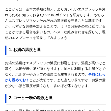
ここからは、基本の手順に加え、よりおいしいエスプレッソを淹
れるために知っておきたい3つのポイントを紹介します。もちろ
んエスプレッソマシンそれぞれの適正値を守ることは基本です
が、わずかな調整を加えることで、より自分好みの味に近づける
ことができる場合も多いもの。ベストな組み合わせを探して、理
想のエスプレッソを追及してみましょう！
1. お湯の温度と量
お湯の温度はエスプレッソの濃度に影響します。温度が高いほど
濃く、温度が低いほど薄くなります。抽出に利用するお湯だけで
なく、ホルダーやカップの温度にも左右されるので、
事前にしっ
かり温めておく
ことが大切です。また当たり前ですが、お湯の量
が少ないほど濃度が濃くなり、多いほど薄くなります。
2. コーヒー粉の粒度と量
コーヒー豆を挽いた際の細かさを粒度と言いますが、エスプレッ