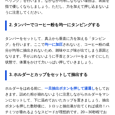
ベリング」を行います。なかなか均等にならない場合は、表面を
指で優しくならしましょう。ただし、力を加えて押し込まないよ
うに注意してください。
2. タンパーでコーヒー粉を均一にタンピングする
タンパーをセットして、真上から垂直に力を加える「タンピン
グ」を行います。ここで
均一に加圧
されないと、コーヒー粉の成
分が均等に抽出されないため、雑味やエグ味が出てしまう原因と
なります。手がぶれないように手首とタンパーをまっすぐにした
状態で、体重をかけて力いっぱい押していきましょう。
3. ホルダーとカップをセットして抽出する
ホルダーをはめる前に、
一旦抽出ボタンを押して湯通し
をしてお
きます。詰めた粉が崩れないように注意しながらホルダーをマシ
ンにセットして、下に温めておいたカップを置きましょう。抽出
ボタンを押した数秒後に、トロッと抽出液が出てくれば成功！ハ
チミツが垂れるようなスピードが理想的です。20～30秒程でお