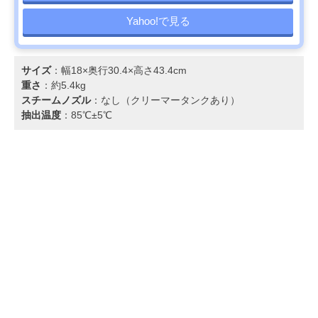
Yahoo!で見る
サイズ
：幅18×奥行30.4×高さ43.4cm
重さ
：約5.4kg
スチームノズル
：なし（クリーマータンクあり）
抽出温度
：85℃±5℃