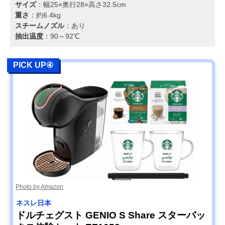
サイズ
：幅25×奥行28×高さ32.5cm
重さ
：約6.4kg
スチームノズル
：あり
抽出温度
：90～92℃
PICK UP④
Photo by Amazon
ネスレ日本
ドルチェグスト GENIO S Share スターバッ