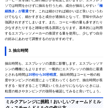
ソでは時間をかけずに抽出を行うため、成分が抽出しやすい
「極
細挽き」が最適
です。これは細かければ細かいほど良いというわ
けでもなく、細かすぎると成分が過抽出となって、苦味や渋みが
強調されすぎてしまいます。また、コーヒー粉の量も多すぎたり
少なすぎたりすると雑味が残る原因となります。基本的には利用
するエスプレッソメーカーの推奨する量を使用し、少しずつ自分
の好みにあわせて調整するのがおすすめです。
3. 抽出時間
抽出時間も、エスプレッソの濃度に影響します。エスプレッソマ
シンの機種にもよりますが、一般的にエスプレッソの抽出に最適
とされる時間は
20秒から30秒程度
。抽出時間はコーヒー粉の粒
度やタンピングの程度によって変わってくるので、抽出時間が長
すぎる・短すぎることで満足いく仕上がりにならないときには、
粒度の粗さやタンピングの強弱を確認してみると良いでしょう。
ミルクアレンジに挑戦！おいしいフォームドミル
ク・スチームドミルクの作り方