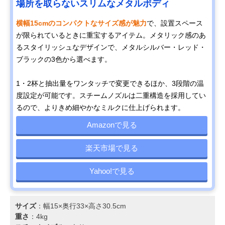
場所を取らないスリムなメタルボディ
横幅15cmのコンパクトなサイズ感が魅力
で、設置スペース
が限られているときに重宝するアイテム。メタリック感のあ
るスタイリッシュなデザインで、メタルシルバー・レッド・
ブラックの3色から選べます。
1・2杯と抽出量をワンタッチで変更できるほか、3段階の温
度設定が可能です。スチームノズルは二重構造を採用してい
るので、よりきめ細やかなミルクに仕上げられます。
Amazonで見る
楽天市場で見る
Yahoo!で見る
サイズ
：幅15×奥行33×高さ30.5cm
重さ
：4kg