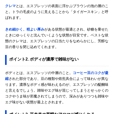
クレマ
とは、エスプレッソの表面に浮かぶブラウンの泡の層のこ
と。トラの毛皮のように見えることから「タイガースキン」と呼
ばれます。
きめ細かく、程よい厚み
がある状態が最適とされ、砂糖を乗せた
ときにゆっくりと沈んでいくような状態が目安です。ベストな状
態のクレマは、エスプレッソの口当たりをなめらかにし、芳醇な
豆の香りを閉じ込めてくれます。
ポイント2. ボディが濃厚で雑味がない
ボディとは、エスプレッソの中層のこと。
コーヒー豆のコクが凝
縮
された部分であり、豆の種類や焙煎具合によって味わいが異な
ります。濃厚なボディ感が味わえるのが、エスプレッソの醍醐味
と言えるでしょう。雑味やエグ味が混じってしまうとせっかくの
コクやうま味が邪魔されてしまうので、深みがありつつも雑味や
エグ味がない状態が最上とされます。