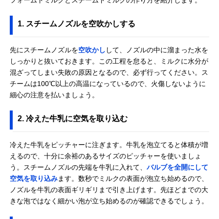
1. スチームノズルを空吹かしする
先にスチームノズルを
空吹かし
して、ノズルの中に溜まった水を
しっかりと抜いておきます。この工程を怠ると、ミルクに水分が
混ざってしまい失敗の原因となるので、必ず行ってください。ス
チームは100℃以上の高温になっているので、火傷しないように
細心の注意を払いましょう。
2. 冷えた牛乳に空気を取り込む
冷えた牛乳をピッチャーに注ぎます。牛乳を泡立てると体積が増
えるので、十分に余裕のあるサイズのピッチャーを使いましょ
う。スチームノズルの先端を牛乳に入れて、
バルブを全開にして
空気を取り込み
ます。数秒でミルクの表面が泡立ち始めるので、
ノズルを牛乳の表面ギリギリまで引き上げます。先ほどまでの大
きな泡ではなく細かい泡が立ち始めるのが確認できるでしょう。