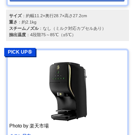
サイズ
：約幅11.2×奥行28.7×高さ27.2cm
重さ
：約2.1kg
スチームノズル
：なし（ミルク対応カプセルあり）
抽出温度
：4段階75～85℃（±5℃）
PICK UP⑤
Photo by 楽天市場