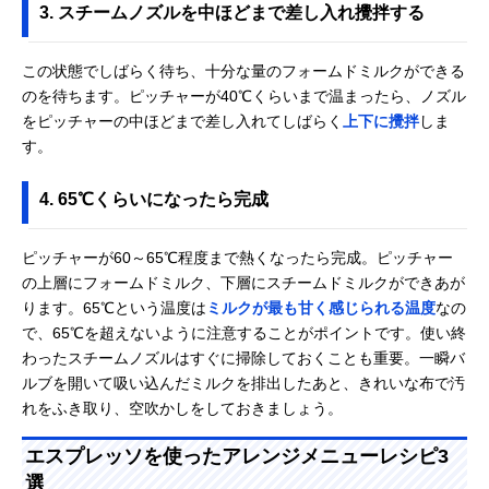
3. スチームノズルを中ほどまで差し入れ攪拌する
この状態でしばらく待ち、十分な量のフォームドミルクができる
のを待ちます。ピッチャーが40℃くらいまで温まったら、ノズル
をピッチャーの中ほどまで差し入れてしばらく
上下に攪拌
しま
す。
4. 65℃くらいになったら完成
ピッチャーが60～65℃程度まで熱くなったら完成。ピッチャー
の上層にフォームドミルク、下層にスチームドミルクができあが
ります。65℃という温度は
ミルクが最も甘く感じられる温度
なの
で、65℃を超えないように注意することがポイントです。使い終
わったスチームノズルはすぐに掃除しておくことも重要。一瞬バ
ルブを開いて吸い込んだミルクを排出したあと、きれいな布で汚
れをふき取り、空吹かしをしておきましょう。
エスプレッソを使ったアレンジメニューレシピ3
選