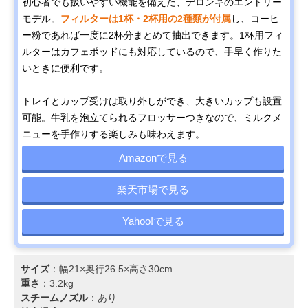
初心者でも扱いやすい機能を備えた、デロンギのエントリー
モデル。
フィルターは1杯・2杯用の2種類が付属
し、コーヒ
ー粉であれば一度に2杯分まとめて抽出できます。1杯用フィ
ルターはカフェポッドにも対応しているので、手早く作りた
いときに便利です。
トレイとカップ受けは取り外しができ、大きいカップも設置
可能。牛乳を泡立てられるフロッサーつきなので、ミルクメ
ニューを手作りする楽しみも味わえます。
Amazonで見る
楽天市場で見る
Yahoo!で見る
サイズ
：幅21×奥行26.5×高さ30cm
重さ
：3.2kg
スチームノズル
：あり