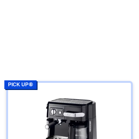
PICK UP⑥