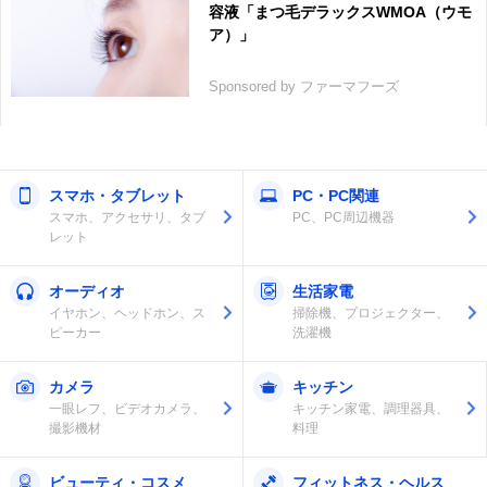
容液「まつ毛デラックスWMOA（ウモ
ア）」
Sponsored by ファーマフーズ
スマホ・タブレット
PC・PC関連
スマホ、アクセサリ、タブ
PC、PC周辺機器
レット
オーディオ
生活家電
イヤホン、ヘッドホン、ス
掃除機、プロジェクター、
ピーカー
洗濯機
カメラ
キッチン
一眼レフ、ビデオカメラ、
キッチン家電、調理器具、
撮影機材
料理
ビューティ・コスメ
フィットネス・ヘルス