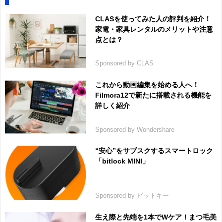
CLASを使ってみた人の評判を紹介！
家電・家具レンタルのメリットや注意
点とは？
Sponsored by CLAS
これから動画編集を始める人へ！
Filmora12で新たに搭載される機能を
詳しく紹介
Sponsored by Wondershare
“安心”をサブスクするスマートロック
「bitlock MINI」
Sponsored by ビットキー
生え際と先端を1本でWケア！まつ毛美