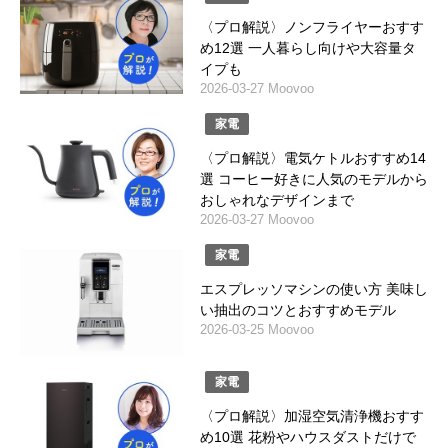
〈プロ解説〉ノンフライヤーおすす
め12選 一人暮らし向けや大容量タ
イプも
2026-03-27 Moovoo
家電
〈プロ解説〉電気ケトルおすすめ14
選 コーヒー好きに人気のモデルから
おしゃれなデザインまで
2026-03-27 Moovoo
家電
エスプレッソマシンの使い方 美味し
い抽出のコツとおすすめモデル
2026-03-25 Moovoo
家電
〈プロ解説〉加湿空気清浄機おすす
め10選 花粉やハウスダストだけで