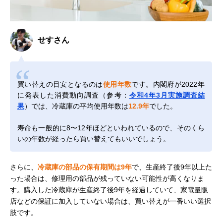
せすさん
買い替えの目安となるのは
使用年数
です。内閣府が2022年
に発表した消費動向調査（参考：
令和4年3月実施調査結
果
）では、冷蔵庫の平均使用年数は
12.9年
でした。
寿命も一般的に8〜12年ほどといわれているので、そのくら
いの年数が経ったら買い替えてもいいでしょう。
さらに、
冷蔵庫の部品の保有期間は9年
で、生産終了後9年以上た
った場合は、修理用の部品が残っていない可能性が高くなりま
す。購入した冷蔵庫が生産終了後9年を経過していて、家電量販
店などの保証に加入していない場合は、買い替えが一番いい選択
肢です。