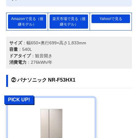
Amazonで見る（後
楽天市場で見る（後
Yahoo!で見る
継モデル）
継モデル）
サイズ
：幅650×奥行699×高さ1,833mm
容量
：540L
ドアタイプ
：観音開き
消費電力
：276kWh/年
② パナソニック NR-F53HX1
PICK UP!