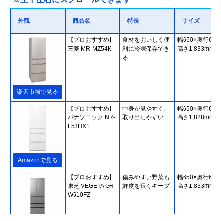
外観
商品名
特長
サイズ
【プロおすすめ】
食材をおいしく便
幅650×奥行699
三菱 MR-MZ54K
利に冷凍保存でき
高さ1,833mm
る
楽天市場で見る
【プロおすすめ】
中身が見やすく、
幅650×奥行699
パナソニック NR-
取り出しやすい
高さ1,828mm
F53HX1
Amazonで見る
【プロおすすめ】
傷みやすい野菜も
幅650×奥行699
東芝 VEGETA GR-
鮮度を長くキープ
高さ1,833mm
W510FZ