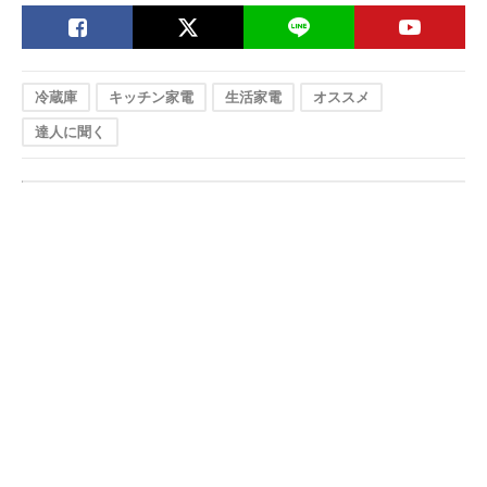
Amazonで見る
【プロおすすめ】
4段に分かれた大
幅560×奥行665
シャープ SJ-
容量冷凍室を採用
高さ1,568mm
PD28K
冷蔵庫
キッチン家電
生活家電
オススメ
達人に聞く
Amazonで見る
【プロおすすめ】
スペースを無駄な
幅600×奥行685
AQUA AQR-26R2
く有効活用できる
高さ1,375mm
楽天市場で見る