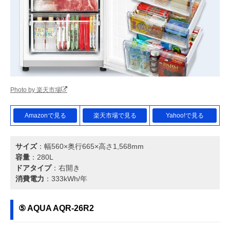
Photo by 楽天市場
Amazonで見る
楽天市場で見る
Yahoo!で見る
サイズ
：幅560×奥行665×高さ1,568mm
容量
：280L
ドアタイプ
：右開き
消費電力
：333kWh/年
⑤ AQUA AQR-26R2