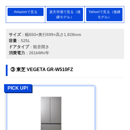
Amazonで見る
楽天市場で見る（後
Yahoo!で見る（後継
継モデル）
モデル）
サイズ
：幅650×奥行699×高さ1,828mm
容量
：525L
ドアタイプ
：観音開き
消費電力
：261kWh/年
③ 東芝 VEGETA GR-W510FZ
PICK UP!