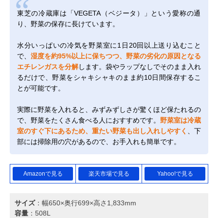
東芝の冷蔵庫は「VEGETA（ベジータ）」という愛称の通
り、野菜の保存に長けています。
水分いっぱいの冷気を野菜室に1日20回以上送り込むこと
で、
湿度を約95%以上に保ちつつ、野菜の劣化の原因となる
エチレンガスを分解
します。袋やラップなしでそのまま入れ
るだけで、野菜をシャキシャキのまま約10日間保存するこ
とが可能です。
実際に野菜を入れると、みずみずしさが驚くほど保たれるの
で、野菜をたくさん食べる人におすすめです。
野菜室は冷蔵
室のすぐ下にあるため、重たい野菜も出し入れしやすく
、下
部には掃除用の穴があるので、お手入れも簡単です。
Amazonで見る
楽天市場で見る
Yahoo!で見る
サイズ
：幅650×奥行699×高さ1,833mm
容量
：508L