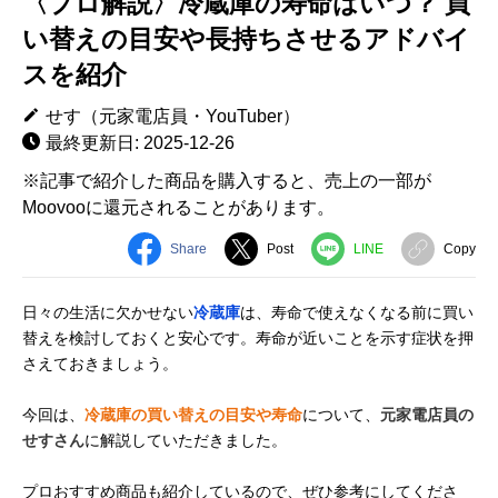
〈プロ解説〉冷蔵庫の寿命はいつ？ 買
い替えの目安や長持ちさせるアドバイ
スを紹介
せす（元家電店員・YouTuber）
最終更新日: 2025-12-26
※記事で紹介した商品を購入すると、売上の一部が
Moovooに還元されることがあります。
Share
Post
LINE
Copy
日々の生活に欠かせない
冷蔵庫
は、寿命で使えなくなる前に買い
替えを検討しておくと安心です。寿命が近いことを示す症状を押
さえておきましょう。
今回は、
冷蔵庫の買い替えの目安や寿命
について、
元家電店員の
せすさん
に解説していただきました。
プロおすすめ商品も紹介しているので、ぜひ参考にしてくださ