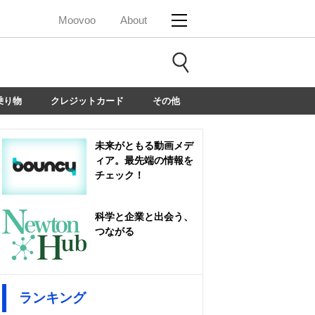
Moovoo
About
乗り物
クレジットカード
その他
未来がともる動画メデ
ィア。最先端の情報を
チェック！
科学と企業と出会う、
つながる
ランキング