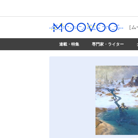
［ム
連載・特集
専門家・ライター