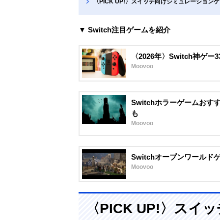
〈PICK UP!〉スイッチ向けシミュレーショ
▼ Switch注目ゲームを紹介
〈2026年〉Switch神
Moovoo
Switchホラーゲームお
も
Moovoo
Switchオープンワール
Moovoo
〈PICK UP!〉ス