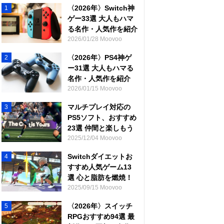
〈2026年〉Switch神
1
ゲー33選 大人もハマ
る名作・人気作を紹介
2026/01/28 Moovoo
〈2026年〉PS4神ゲ
2
ー31選 大人もハマる
名作・人気作を紹介
2026/01/15 Moovoo
マルチプレイ対応の
3
PS5ソフト、おすすめ
23選 仲間と楽しもう
2025/12/04 Moovoo
Switchダイエットお
4
すすめ人気ゲーム13
選 心と脂肪を燃焼！
2025/09/15 Moovoo
〈2026年〉スイッチ
5
RPGおすすめ94選 最