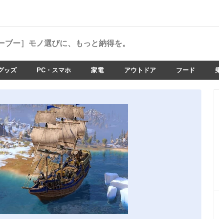
ーブー］
モノ選びに、もっと納得を。
グッズ
PC・スマホ
家電
アウトドア
フード