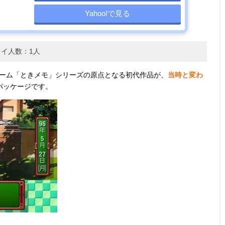
Yahoo!で見る
イ人数：1人
ンゲーム「ときメモ」シリーズの原点となる初代作品が、
当時と変わ
パッケージです。