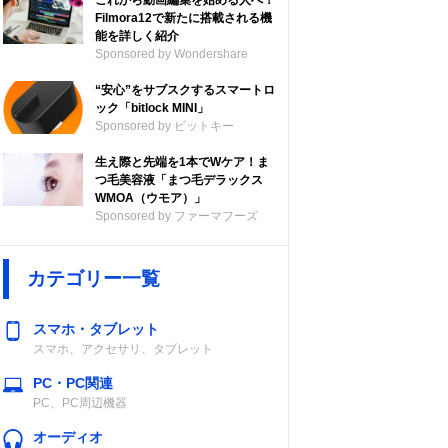
これから動画編集を始める人へ！
Filmora12で新たに搭載される機
能を詳しく紹介
Sponsored by Wondershare
“安心”をサブスクするスマートロ
ック「bitlock MINI」
Sponsored by ビットキー
生え際と先端を1本でWケア！ま
つ毛美容液「まつ毛デラックス
WMOA（ウモア）」
Sponsored by ファーマフーズ
カテゴリー一覧
スマホ・タブレット
スマホ、アクセサリ、タブレット
PC・PC関連
PC、PC周辺機器
オーディオ