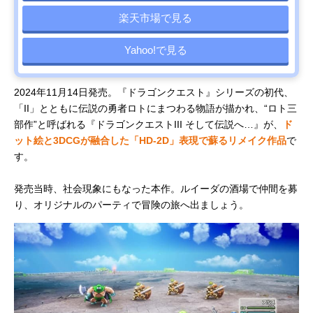
楽天市場で見る
Yahoo!で見る
2024年11月14日発売。『ドラゴンクエスト』シリーズの初代、
「II」とともに伝説の勇者ロトにまつわる物語が描かれ、“ロト三
部作”と呼ばれる『ドラゴンクエストIII そして伝説へ…』が、
ド
ット絵と3DCGが融合した「HD-2D」表現で蘇るリメイク作品
で
す。
発売当時、社会現象にもなった本作。ルイーダの酒場で仲間を募
り、オリジナルのパーティで冒険の旅へ出ましょう。