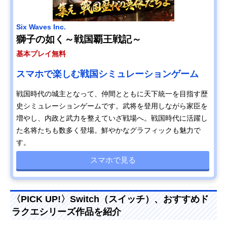
Six Waves Inc.
獅子の如く～戦国覇王戦記～
基本プレイ無料
スマホで楽しむ戦国シミュレーションゲーム
戦国時代の城主となって、仲間とともに天下統一を目指す歴
史シミュレーションゲームです。武将を登用しながら家臣を
増やし、内政と武力を整えていざ戦場へ。戦国時代に活躍し
た名将たちも数多く登場。鮮やかなグラフィックも魅力で
す。
スマホで見る
〈PICK UP!〉Switch（スイッチ）、おすすめド
ラクエシリーズ作品を紹介