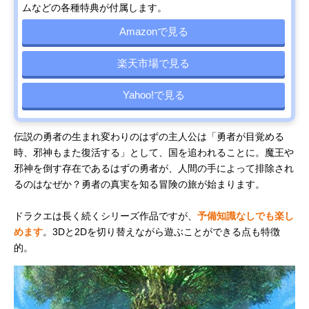
ムなどの各種特典が付属します。
Amazonで見る
楽天市場で見る
Yahoo!で見る
伝説の勇者の生まれ変わりのはずの主人公は「勇者が目覚める
時、邪神もまた復活する」として、国を追われることに。魔王や
邪神を倒す存在であるはずの勇者が、人間の手によって排除され
るのはなぜか？勇者の真実を知る冒険の旅が始まります。
ドラクエは長く続くシリーズ作品ですが、
予備知識なしでも楽し
めます
。3Dと2Dを切り替えながら遊ぶことができる点も特徴
的。