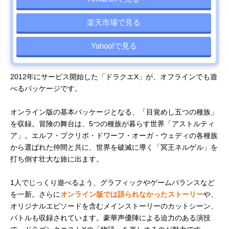
楽天市場で見る
Yahoo!で見る
2012年にサービス開始した「ドラクエX」が、オフラインでも遊
べるパッケージです。
オンライン版の基本パッケージとなる、「目覚めし五つの種族」
を収録。冒険の舞台は、5つの種族が暮らす世界「アストルティ
ア」。エルフ・プクリポ・ドワーフ・オーガ・ウェディの各種族
から選ばれた仲間と共に、世界を破滅に導く「冥王ネルゲル」を
打ち倒す壮大な旅に出ます。
1人でじっくり遊べるよう、グラフィックやゲームバランスなど
を一新。さらに
オンライン版では語られなかったストーリー
や、
オリジナルエピソードを含むメインストーリーのカットシーン、
バトルも収録されています。豪華声優陣による迫力のある演技