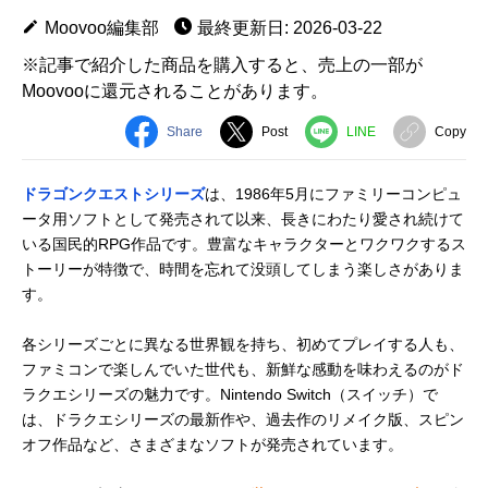
Moovoo編集部
最終更新日: 2026-03-22
※記事で紹介した商品を購入すると、売上の一部が
Moovooに還元されることがあります。
Share
Post
LINE
Copy
ドラゴンクエストシリーズ
は、1986年5月にファミリーコンピュ
ータ用ソフトとして発売されて以来、長きにわたり愛され続けて
いる国民的RPG作品です。豊富なキャラクターとワクワクするス
トーリーが特徴で、時間を忘れて没頭してしまう楽しさがありま
す。
各シリーズごとに異なる世界観を持ち、初めてプレイする人も、
ファミコンで楽しんでいた世代も、新鮮な感動を味わえるのがド
ラクエシリーズの魅力です。Nintendo Switch（スイッチ）で
は、ドラクエシリーズの最新作や、過去作のリメイク版、スピン
オフ作品など、さまざまなソフトが発売されています。