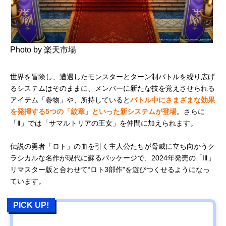
Photo by 楽天市場
世界を冒険し、遭遇したモンスターとターン制バトルを繰り広げ
るシステムはそのままに、メンバーに新たな技を覚えさせられる
アイテム「巻物」や、所持していると
バトル中にさまざまな効果
を発揮する5つの「紋章」といった新システムが登場
。さらに
「Ⅱ」では「サマルトリアの王女」を仲間に加えられます。
伝説の勇者「ロト」の血を引く主人公たちが脅威に立ち向かうク
ラシカルな名作が現代に蘇るパッケージで、2024年発売の「Ⅲ」
リマスター版と合わせて“ロト3部作”を遊びつくせるようになっ
ています。
PICK UP!