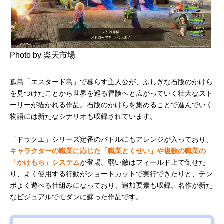
Photo by 楽天市場
孤島「エスタード島」で暮らす主人公が、ふしぎな石版のかけら
を見つけたことから世界を巡る冒険へと広がっていく壮大なスト
ーリーが描かれる作品。石版のかけらを集めることで進んでいく
物語には新たなシナリオも収録されています。
「ドラクエ」シリーズ定番のバトルにもアレンジが入っており、
キャラクターの職業に応じた「職業とくせい」や複数の職業の
「かけもち」システム
が登場。弱い敵はフィールド上で倒せた
り、よく使用する行動がショートカットで実行できたりと、テン
ポよく遊べる仕組みになっており、追加要素も収録。名作が新た
なビジュアルでモダンに蘇った作品です。