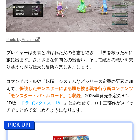
Photo by Amazon
プレイヤーは勇者と呼ばれた父の意志を継ぎ、世界を救うために
旅に出ます。さまざまな仲間との出会い、そして敵との戦いを乗
り越えながら壮大な冒険を楽しみましょう。
コマンドバトルや「転職」システムなどシリーズ定番の要素に加
えて、
保護したモンスターによる勝ち抜き戦を行う新コンテンツ
「モンスター・バトルロード」も収録
。2025年発売予定のHD-
2D版「
ドラゴンクエストI＆II
」とあわせて、ロト三部作がスイッ
チでまとめて楽しめるようになります。
PICK UP!