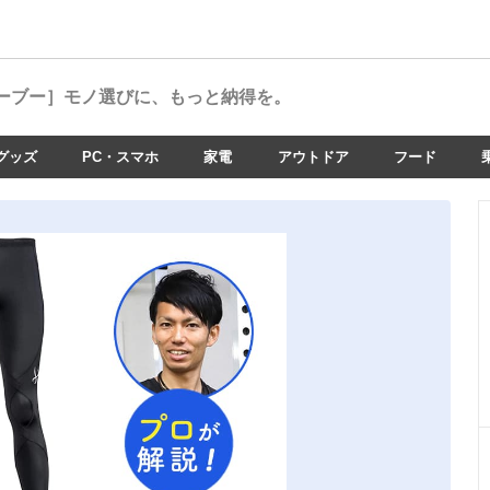
ーブー］
モノ選びに、もっと納得を。
グッズ
PC・スマホ
家電
アウトドア
フード