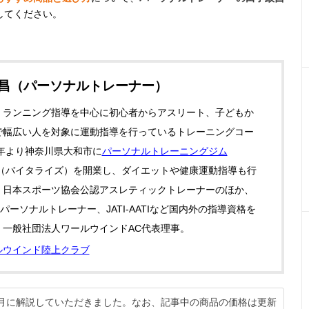
してください。
政昌（パーソナルトレーナー）
・ランニング指導を中心に初心者からアスリート、子どもか
で幅広い人を対象に運動指導を行っているトレーニングコー
0年より神奈川県大和市に
パーソナルトレーニングジム
（バイタライズ）を開業し、ダイエットや健康運動指導も行
。日本スポーツ協会公認アスレティックトレーナーのほか、
認パーソナルトレーナー、JATI‐AATIなど国内外の指導資格を
。一般社団法人ワールウインドAC代表理事。
ルウインド陸上クラブ
10月に解説していただきました。なお、記事中の商品の価格は更新