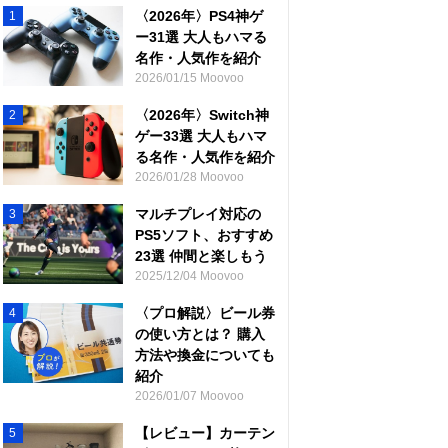
〈2026年〉PS4神ゲ
1
ー31選 大人もハマる
名作・人気作を紹介
2026/01/15 Moovoo
〈2026年〉Switch神
2
ゲー33選 大人もハマ
る名作・人気作を紹介
2026/01/28 Moovoo
マルチプレイ対応の
3
PS5ソフト、おすすめ
23選 仲間と楽しもう
2025/12/04 Moovoo
〈プロ解説〉ビール券
4
の使い方とは？ 購入
方法や換金についても
紹介
2026/01/07 Moovoo
【レビュー】カーテン
5