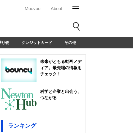
Moovoo
About
乗り物
クレジットカード
その他
未来がともる動画メデ
ィア。最先端の情報を
チェック！
科学と企業と出会う、
つながる
ランキング