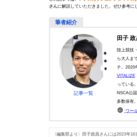
さん
に解説していただきました。ぜひ参考に
田子 
陸上競技
ら大人ま
チ。202
VITALIZE
っている
NSCA公
記事一覧
多数保有
ワー
〈編集部より〉田子政昌さんには2023年