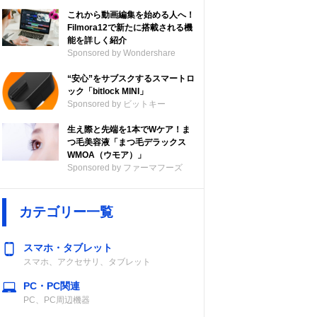
これから動画編集を始める人へ！
Filmora12で新たに搭載される機
能を詳しく紹介
Sponsored by Wondershare
“安心”をサブスクするスマートロ
ック「bitlock MINI」
Sponsored by ビットキー
生え際と先端を1本でWケア！ま
つ毛美容液「まつ毛デラックス
WMOA（ウモア）」
Sponsored by ファーマフーズ
カテゴリー一覧
スマホ・タブレット
スマホ、アクセサリ、タブレット
PC・PC関連
PC、PC周辺機器