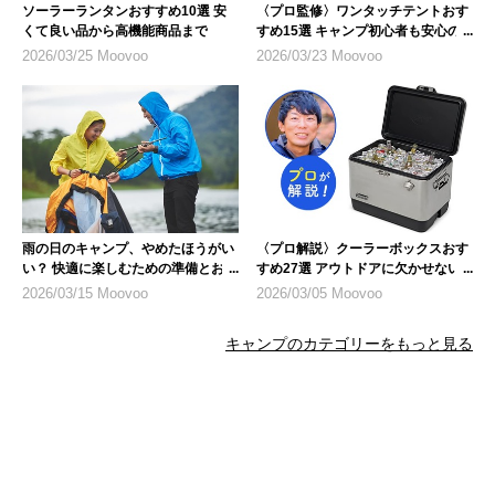
ソーラーランタンおすすめ10選 安
〈プロ監修〉ワンタッチテントおす
くて良い品から高機能商品まで
すめ15選 キャンプ初心者も安心の
人気モデル
2026/03/25 Moovoo
2026/03/23 Moovoo
雨の日のキャンプ、やめたほうがい
〈プロ解説〉クーラーボックスおす
い？ 快適に楽しむための準備とおす
すめ27選 アウトドアに欠かせない
すめ商品
キャンプギア
2026/03/15 Moovoo
2026/03/05 Moovoo
キャンプのカテゴリーをもっと見る