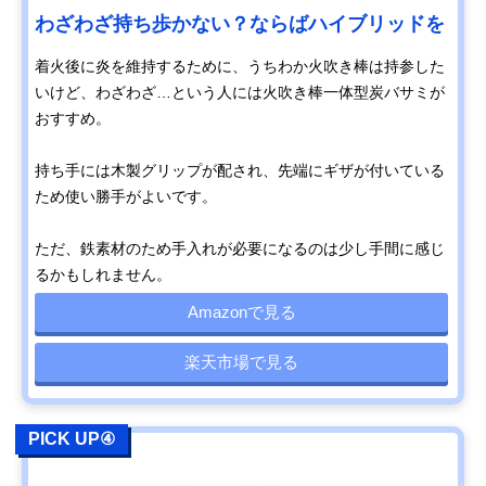
わざわざ持ち歩かない？ならばハイブリッドを
着火後に炎を維持するために、うちわか火吹き棒は持参した
いけど、わざわざ…という人には火吹き棒一体型炭バサミが
おすすめ。
持ち手には木製グリップが配され、先端にギザが付いている
ため使い勝手がよいです。
ただ、鉄素材のため手入れが必要になるのは少し手間に感じ
るかもしれません。
Amazonで見る
楽天市場で見る
PICK UP④