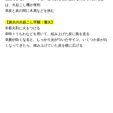
は、火起こし機が便利
③
炭と炭の間に木屑などを挟む
【炭火の火起こし手順：着火】
①
着火剤に火をつける
②
時々うちわなどを用いて、組み上げた炭に風を送る
③
炭が白くなると、しっかり火がついたサイン
。いくつか炭が白
くなってきたら、積み上げていた炭を横に広げる