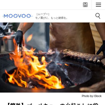
［ムーブー］
モノ選びに、もっと納得を。
Photo by iStock