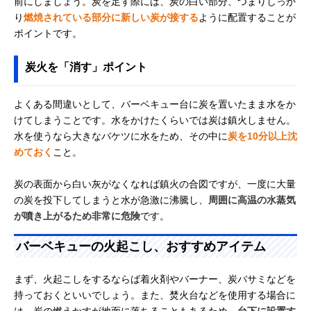
前にしましょう。炭を足す際には、炭の白い部分、つまりしっか
り
燃焼されている部分に新しい炭が接する
ように配置することが
ポイントです。
炭火を「消す」ポイント
よくある間違いとして、バーベキュー台に炭を置いたまま水をか
けてしまうことです。水をかけたくらいでは炭は鎮火しません。
水を使うなら大きなバケツに水をため、その中に
炭を10分以上沈
めておく
こと。
炭の表面から白い灰がなくなれば鎮火の合図ですが、一度に大量
の炭を投下してしまうと水が急激に沸騰し、
周囲に高温の水蒸気
が噴き上がるため非常に危険
です。
バーベキューの火起こし、おすすめアイテム
まず、火起こしをするならば着火剤やバーナー、炭バサミなどを
持っておくといいでしょう。また、焚火台などを使用する場合に
は、炭の燃えかすが地面に落ちることもあるため、
台下に設置す