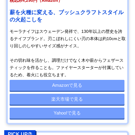
税込み4,290円（Amazon）
薪を火種に変える、ブッシュクラフトスタイル
の火起こしを
モーラナイフはスウェーデン発祥で、130年以上の歴史を誇
るナイフブランド。刃こぼれしにくい刃の本体は約10cmと取
り回しのしやすいサイズ感がナイス。
その切れ味を活かし、調理だけでなく木や薪からフェザース
ティックを作ることも。ファイヤースターターが付属してい
るため、着火にも役立ちます。
Amazonで見る
楽天市場で見る
Yahoo!で見る
PICK UP⑦