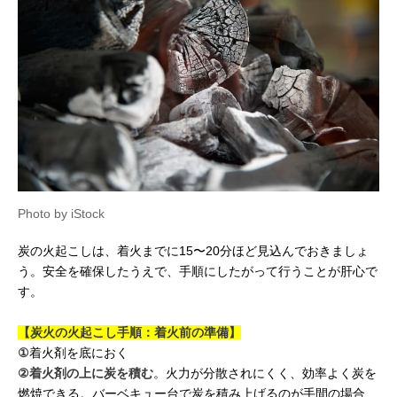
Photo by iStock
炭の火起こしは、着火までに15〜20分ほど見込んでおきましょ
う。安全を確保したうえで、手順にしたがって行うことが肝心で
す。
【炭火の火起こし手順：着火前の準備】
①
着火剤を底におく
②
着火剤の上に炭を積む
。火力が分散されにくく、効率よく炭を
燃焼できる。バーベキュー台で炭を積み上げるのが手間の場合