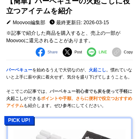
【簡単】バーベキューの火起こしに役
立つアイテムを紹介
Moovoo編集部
最終更新日: 2026-03-15
※記事で紹介した商品を購入すると、売上の一部が
Moovooに還元されることがあります。
Share
Post
LINE
Copy
バーベキュー
を始めるうえで大切なのが、
火起こし
。慣れていな
いと上手に薪や炭に着火せず、気分を盛り下げてしまうことも。
そこでこの記事では、
バーベキュー初心者でも炭を使って手軽に
火起こし
ができる
ポイントや手順、さらに便利で役立つおすすめ
アイテム
も紹介します。ぜひ参考にしてください。
PICK UP!