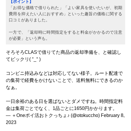
【ポイント】
「お得な価格で借りられた」「よい家具を使いたいが、初期
費用を抑えたい人におすすめ」といった趣旨の価格に関する
口コミがありました。
一方で、「返却時に時間指定をすると料金がかかるので注意
が必要」という声も。
そろそろCLASで借りてた商品の返却準備を、と確認し
てビックリ( °_° )
コンビニ持込みなどは対応してない様子。ルート配達で
の集荷で経費をかけないことで、送料無料にできるのか
なぁ。
一日余裕のある日を選ばないとダメですね。時間指定料
金は集荷ごとでなく、1品ごとに1650円かかります。
— ＋Oneポイ活おトクっちょ♪ (@otokuccho)
February 8,
2023