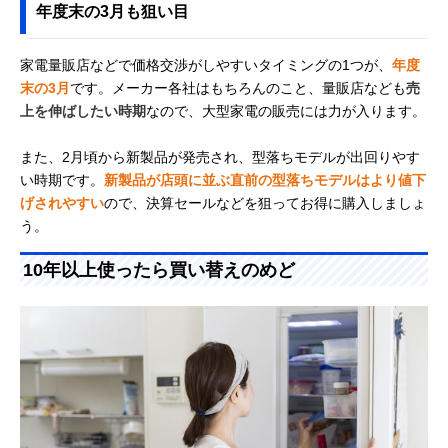
年度末の3月も狙い目
家電量販店などで価格交渉がしやすいタイミングの1つが、
年度
末の3月
です。メーカー各社はもちろんのこと、量販店なども
売
上を伸ばしたい時期
なので、大型家電の販売には力が入ります。
また、2月頃から新製品が発売され、型落ちモデルが出回りやす
い時期です。
新製品が店頭に並ぶ直前の型落ちモデルはより値下
げされやすい
ので、決算セールなどを狙ってお得に購入しましょ
う。
10年以上使ったら買い替えのめど