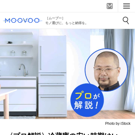
［ムーブー］
モノ選びに、もっと納得を。
Photo by iStock