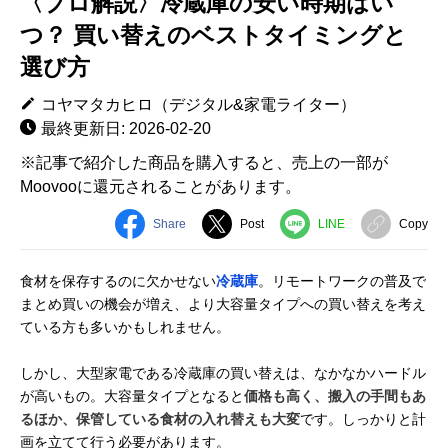
〈プロ解説〉冷蔵庫の安い時期はい
つ？ 買い替えのベストタイミングと
選び方
コヤマタカヒロ（デジタル&家電ライター）
最終更新日: 2026-02-20
※記事で紹介した商品を購入すると、売上の一部が
Moovooに還元されることがあります。
Share
Post
LINE
Copy
食材を保存するのに欠かせない
冷蔵庫
。リモートワークの普及で
まとめ買いの機会が増え、より大容量タイプへの買い替えを考え
ている方も多いかもしれません。
しかし、大型家電である冷蔵庫の買い替えは、なかなかハードル
が高いもの。大容量タイプとなると
価格も高く、搬入の手間もあ
るほか、保管している食材の入れ替えも大変
です。しっかりと計
画を立てて行う必要があります。