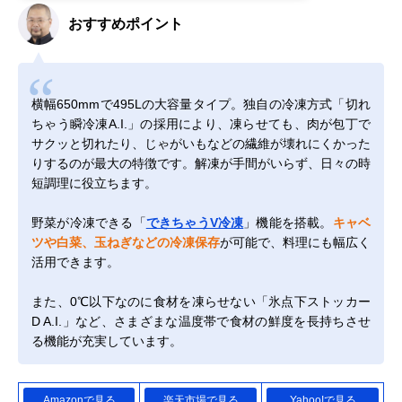
おすすめポイント
横幅650mmで495Lの大容量タイプ。独自の冷凍方式「切れ
ちゃう瞬冷凍A.I.」の採用により、凍らせても、肉が包丁で
サクッと切れたり、じゃがいもなどの繊維が壊れにくかった
りするのが最大の特徴です。解凍が手間がいらず、日々の時
短調理に役立ちます。
野菜が冷凍できる「
できちゃうV冷凍
」機能を搭載。
キャベ
ツや白菜、玉ねぎなどの冷凍保存
が可能で、料理にも幅広く
活用できます。
また、0℃以下なのに食材を凍らせない「氷点下ストッカー
D A.I.」など、さまざまな温度帯で食材の鮮度を長持ちさせ
る機能が充実しています。
Amazonで見る
楽天市場で見る
Yahoo!で見る