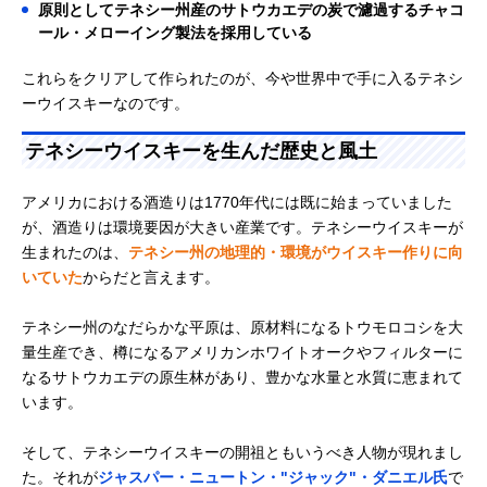
原則としてテネシー州産のサトウカエデの炭で濾過するチャコ
ール・メローイング製法を採用している
これらをクリアして作られたのが、今や世界中で手に入るテネシ
ーウイスキーなのです。
テネシーウイスキーを生んだ歴史と風土
アメリカにおける酒造りは1770年代には既に始まっていました
が、酒造りは環境要因が大きい産業です。テネシーウイスキーが
生まれたのは、
テネシー州の地理的・環境がウイスキー作りに向
いていた
からだと言えます。
テネシー州のなだらかな平原は、原材料になるトウモロコシを大
量生産でき、樽になるアメリカンホワイトオークやフィルターに
なるサトウカエデの原生林があり、豊かな水量と水質に恵まれて
います。
そして、テネシーウイスキーの開祖ともいうべき人物が現れまし
た。それが
ジャスパー・ニュートン・"ジャック"・ダニエル氏
で