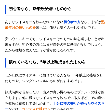
初心者なら、熟年数が短いものから
あまりウイスキーを飲みなれていない
初心者の方
なら、まずは
熟
成年月の短いものを
選べば、価格も安く入手しやすいです。
安いウイスキーでも、ウイスキーそのものの味を楽しむことが出
来ますが、初心者の方にはまだ自分の中に基準がないでしょう。
だから種類を飲んだほうが舌が肥えるのです。
慣れているなら、5年以上熟成されたものを
しかし既にウイスキーに慣れている人なら、5年以上の熟成をし
たものや、シングルバレルのものがおすすめです。
熟成時間が長かったり、出来の良い樽のものはブランドの味が際
立ちます。他に様々なウイスキーを飲んでいる人ほど、その違い
を敏感に察知して楽しめます。
十分に樽の香りが移ったウイスキ
ー
などは、
ウッディな味わい
になるものです。