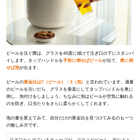
ビールを注ぐ際は、グラスを45度に傾けて注ぎ口の下にスタンバ
イします。タップハンドルを
手前に倒せばビール
が出て、
奥に倒
せば泡
が出ます。
ビールの
黄金比は7（ビール）：3（泡）
と言われています。適量
のビールを注いだら、グラスを垂直にしてタップハンドルを奥に
倒し、泡付けをしましょう。ちなみに泡はビールが空気に触れる
のを防ぎ、口当たりをさらに柔らかくしてくれます。
泡の量を変えてみて、自分だけの黄金比を見つけてみるのも一つ
の愉しみ方です。
注ぎ口から出ているチューブが、グラスやビール、泡などと