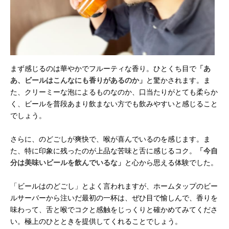
まず感じるのは華やかでフルーティな香り。ひとくち目で
「あ
あ、ビールはこんなにも香りがあるのか」
と驚かされます。ま
た、クリーミーな泡によるものなのか、口当たりがとても柔らか
く、ビールを普段あまり飲まない方でも飲みやすいと感じること
でしょう。
さらに、のどごしが爽快で、喉が喜んでいるのを感じます。ま
た、特に印象に残ったのが上品な苦味と舌に感じるコク。
「今自
分は美味いビールを飲んでいるな」
と心から思える体験でした。
「ビールはのどごし」とよく言われますが、ホームタップのビー
ルサーバーから注いだ最初の一杯は、ぜひ目で愉しんで、香りを
味わって、舌と喉でコクと感触をじっくりと確かめてみてくださ
い。極上のひとときを提供してくれることでしょう。