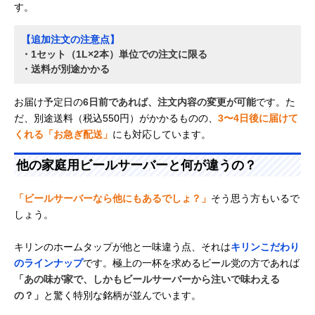
す。
【追加注文の注意点】
・1セット（1L×2本）単位での注文に限る
・送料が別途かかる
お届け予定日の
6日前であれば、注文内容の変更が可能
です。た
だ、別途送料（税込550円）がかかるものの、
3〜4日後に届けて
くれる「お急ぎ配送」
にも対応しています。
他の家庭用ビールサーバーと何が違うの？
「ビールサーバーなら他にもあるでしょ？」
そう思う方もいるで
しょう。
キリンのホームタップが他と一味違う点、それは
キリンこだわり
のラインナップ
です。極上の一杯を求めるビール党の方であれば
「あの味が家で、しかもビールサーバーから注いで味わえる
の？」
と驚く特別な銘柄が並んでいます。