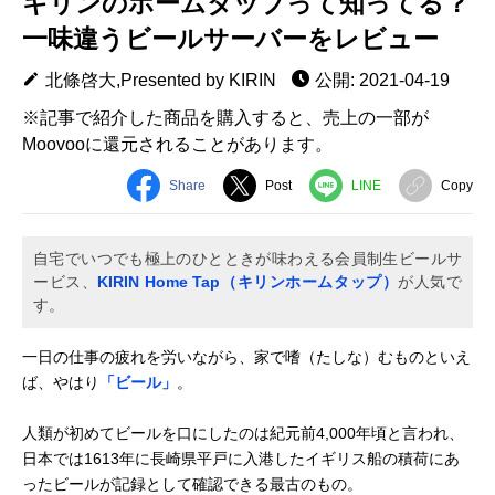
キリンのホームタップって知ってる？
一味違うビールサーバーをレビュー
北條啓大,Presented by KIRIN
公開: 2021-04-19
※記事で紹介した商品を購入すると、売上の一部が
Moovooに還元されることがあります。
Share
Post
LINE
Copy
自宅でいつでも極上のひとときが味わえる会員制生ビールサ
ービス、
KIRIN Home Tap（キリンホームタップ）
が人気で
す。
一日の仕事の疲れを労いながら、家で嗜（たしな）むものといえ
ば、やはり
「ビール」
。
人類が初めてビールを口にしたのは紀元前4,000年頃と言われ、
日本では1613年に長崎県平戸に入港したイギリス船の積荷にあ
ったビールが記録として確認できる最古のもの。