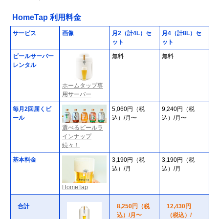
HomeTap 利用料金
サービス
画像
月2（計4L）セ
月4（計8L）セ
ット
ット
ビールサーバー
無料
無料
レンタル
ホームタップ専
用サーバー
毎月2回届くビ
5,060円（税
9,240円（税
ール
込）/月〜
込）/月〜
選べるビールラ
インナップ
続々！
基本料金
3,190円（税
3,190円（税
込）/月
込）/月
HomeTap
合計
8,250円（税
12,430円
込）/月〜
（税込）/