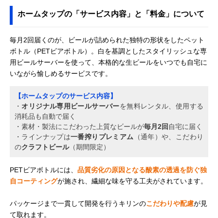
ホームタップの「サービス内容」と「料金」について
毎月2回届くのが、ビールが詰められた独特の形状をしたペット
ボトル（PETビアボトル）。白を基調としたスタイリッシュな専
用ビールサーバーを使って、本格的な生ビールをいつでも自宅に
いながら愉しめるサービスです。
【ホームタップのサービス内容】
・
オリジナル専用ビールサーバー
を無料レンタル、使用する
消耗品も自動で届く
・素材・製法にこだわった上質なビールが
毎月2回
自宅に届く
・ラインナップは
一番搾りプレミアム
（通年）や、こだわり
の
クラフトビール
（期間限定）
PETビアボトルには、
品質劣化の原因となる酸素の透過を防ぐ独
自コーティング
が施され、繊細な味を守る工夫がされています。
パッケージまで一貫して開発を行うキリンの
こだわりや配慮
が見
て取れます。