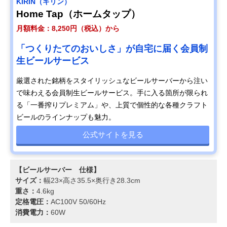
KIRIN（キリン）
Home Tap（ホームタップ）
月額料金：8,250円（税込）から
「つくりたてのおいしさ」が自宅に届く会員制
生ビールサービス
厳選された銘柄をスタイリッシュなビールサーバーから注い
で味わえる会員制生ビールサービス。手に入る箇所が限られ
る「一番搾りプレミアム」や、上質で個性的な各種クラフト
ビールのラインナップも魅力。
公式サイトを見る
【ビールサーバー 仕様】
サイズ：
幅23×高さ35.5×奥行き28.3cm
重さ：
4.6kg
定格電圧：
AC100V 50/60Hz
消費電力：
60W