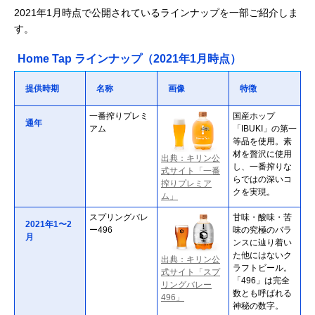
2021年1月時点で公開されているラインナップを一部ご紹介しま
す。
Home Tap ラインナップ（2021年1月時点）
提供時期
名称
画像
特徴
一番搾りプレミ
国産ホップ
通年
アム
「IBUKI」の第一
等品を使用。素
材を贅沢に使用
出典：キリン公
し、一番搾りな
式サイト「一番
らではの深いコ
搾りプレミア
クを実現。
ム」
スプリングバレ
甘味・酸味・苦
2021年1〜2
ー496
味の究極のバラ
月
ンスに辿り着い
た他にはないク
出典：キリン公
ラフトビール。
式サイト「スプ
「496」は完全
リングバレー
数とも呼ばれる
496」
神秘の数字。