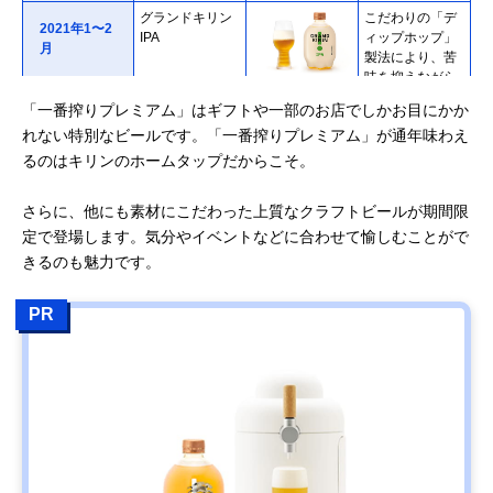
グランドキリン
こだわりの「デ
2021年1〜2
IPA
ィップホップ」
月
製法により、苦
味を抑えながら
出典：キリン公
ホップの爽やか
式サイト「グラ
「一番搾りプレミアム」はギフトや一部のお店でしかお目にかか
な香りが特徴。
ンドキリンIPA」
れない特別なビールです。「一番搾りプレミアム」が通年味わえ
ふんだんにホッ
プを使用して作
るのはキリンのホームタップだからこそ。
るIPAの奥深さを
追求したキリン
さらに、他にも素材にこだわった上質なクラフトビールが期間限
独自のIPAビー
定で登場します。気分やイベントなどに合わせて愉しむことがで
ル。
きるのも魅力です。
グランドキリン
出典：キリン公
小麦麦芽による
2021年2〜3
WHITE ALE
式サイト「グラ
白ワインのよう
月
ンドキリン
な華やかな香り
PR
WHITE ALE」
と口あたりの軽
さが女性に人
気。もっと面白
いビールを届け
たいという醸造
家の思いが詰ま
ったクラフトビ
ール。