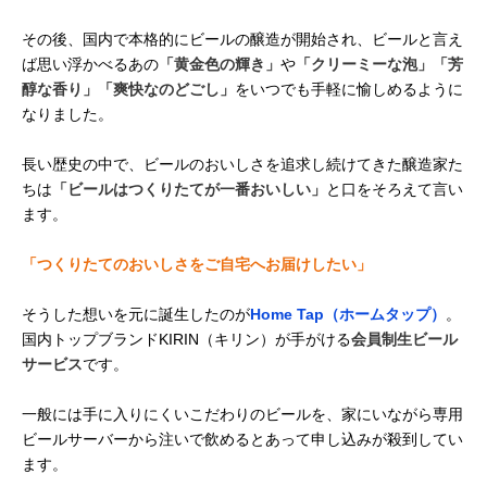
その後、国内で本格的にビールの醸造が開始され、ビールと言え
ば思い浮かべるあの
「黄金色の輝き」
や
「クリーミーな泡」「芳
醇な香り」「爽快なのどごし」
をいつでも手軽に愉しめるように
なりました。
長い歴史の中で、ビールのおいしさを追求し続けてきた醸造家た
ちは
「ビールはつくりたてが一番おいしい」
と口をそろえて言い
ます。
「つくりたてのおいしさをご自宅へお届けしたい」
そうした想いを元に誕生したのが
Home Tap（ホームタップ）
。
国内トップブランドKIRIN（キリン）が手がける
会員制生ビール
サービス
です。
一般には手に入りにくいこだわりのビールを、家にいながら専用
ビールサーバーから注いで飲めるとあって申し込みが殺到してい
ます。