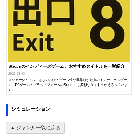
Steamのインディーズゲーム、おすすめタイトルを一挙紹介
2025-06-03
メジャータイトルにはない独特のゲーム性や世界観が魅力のインディーズゲー
ム。PCゲームのプラットフォームのSteamにも多彩なタイトルがそろっていま
す。
この記事では、Steamで楽しむことができるおすすめインディーズゲームを厳選
して紹介します。新作から名作まで、おすすめのポイントとともにピックアッ
シミュレーション
プして紹介するので、ぜひ自分にぴったりのタイトルを見つけてください。
▲ ジャンル一覧に戻る