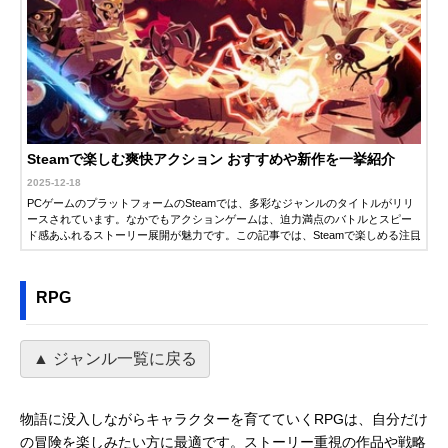
Steamで楽しむ爽快アクション おすすめや新作を一挙紹介
2025-12-18
PCゲームのプラットフォームのSteamでは、多彩なジャンルのタイトルがリリ
ースされています。なかでもアクションゲームは、迫力満点のバトルとスピー
ド感あふれるストーリー展開が魅力です。この記事では、Steamで楽しめる注目
のアクションゲームを紹介します。新作から名作まで、ゲームに詳しい編集者
が厳選して紹介するので、ぜひ自分にぴったりのタイトルを見つけてくださ
い。
RPG
▲ ジャンル一覧に戻る
物語に没入しながらキャラクターを育てていくRPGは、自分だけ
の冒険を楽しみたい方に最適です。ストーリー重視の作品や戦略