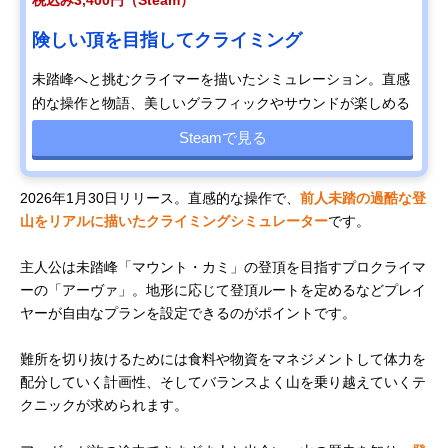
税込み3,400円（Steam）
険しい頂を目指してクライミング
未踏峰へと挑むクライマーを描いたシミュレーション。直感
的な操作と物語、美しいグラフィックやサウンドが楽しめる
Steamで見る
2026年1月30日リリース。直感的な操作で、
前人未踏の過酷な登
山をリアルに描いたクライミングシミュレーター
です。
主人公は未踏峰「マウント・カミ」の登頂を目指すプロクライマ
ーの「アーヴァ」。地形に応じて登頂ルートを定めるなどプレイ
ヤーが自由なプランを設定できるのがポイントです。
難所を切り抜けるためには食料や物資をマネジメントして体力を
配分していく計画性、そしてバランスよく山を乗り越えていくテ
クニックが求められます。