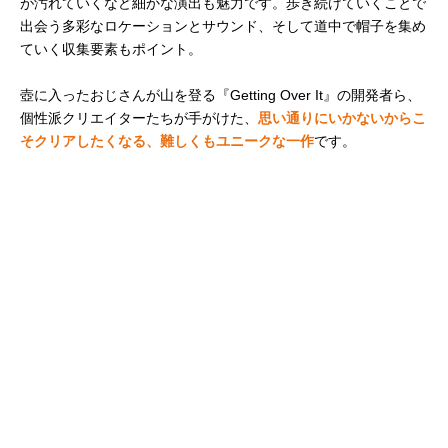
が汚れていくなど細かな演出も魅力です。歩き続けていくことで
出会う多彩なロケーションとサウンド、そして道中で帽子を集め
ていく収集要素もポイント。
壺に入ったおじさんが山を登る『Getting Over It』の開発者ら、
個性派クリエイターたちが手がけた、
思い通りにいかないからこ
そクリアしたくなる、難しくもユニークな一作
です。