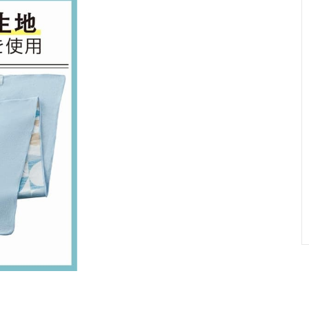
ビジネスやスマ
幅23×奥行
コットン/ポリ
記載未確
ートカジュアル
23cm
エチレン/ポリ
に、ハンカチタ
エステル
オル
ネックタオルと
約10×26～
ポリエステル
ヘアバン
ヘアバンドで暑
40cm
さ対策
気化熱を発生さ
約幅31×長さ
ポリエステル
UVカット
せる3層構造が
100×高さ0.3cm
ポイント
マフラータオル
10×80cm
コットン
記載未確
に保冷剤を入れ
て冷却