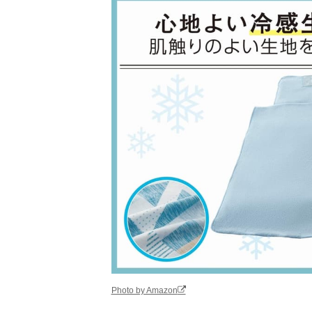
100percent -
Amazonで見る
°C(マイナスデ
ィグリー)クー
ル
サンタン サン
Amazonで見る
リオ キャラク
ター クールタ
オル 2way
協和工業 夢ゲ
Amazonで見る
ンクールタオル
M-CT19
MIZUNO 今治
Amazonで見る
製タオル スリ
ムマフラー 保
Photo by Amazon
冷剤ポケット付