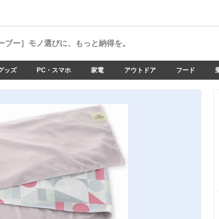
ーブー］
モノ選びに、もっと納得を。
グッズ
PC・スマホ
家電
アウトドア
フード