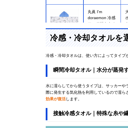
丸眞 I'm
doraemon 冷感
フード付きタオ
ル 2845003800
Amazonで見る
冷感・冷却タオルを
ロゴス
冷感・冷却タオルは、使い方によってタイプ
(LOGOS) ひん
やりドライタオ
ル 81690150
瞬間冷却タオル｜水分が蒸発
Amazonで見る
水に濡らしてから使うタイプは、サッカーや
際に発生する気化熱を利用しているので濡ら
スケーター
効果が復活
します。
(Skater) ケース
付き クールタ
接触冷感タオル｜特殊な糸や
オル くまのプ
ーさん 634147
Amazonで見る