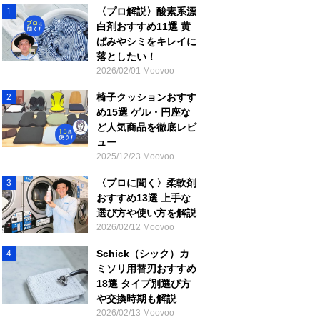
〈プロ解説〉酸素系漂
1
白剤おすすめ11選 黄
ばみやシミをキレイに
落としたい！
2026/02/01 Moovoo
椅子クッションおすす
2
め15選 ゲル・円座な
ど人気商品を徹底レビ
ュー
2025/12/23 Moovoo
〈プロに聞く〉柔軟剤
3
おすすめ13選 上手な
選び方や使い方を解説
2026/02/12 Moovoo
Schick（シック）カ
4
ミソリ用替刃おすすめ
18選 タイプ別選び方
や交換時期も解説
2026/02/13 Moovoo