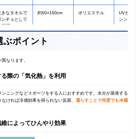
大きなタオルで
約50×150cm
ポリエステル
UVカット
ポンチョとして
ンンチョ
も活躍
選ぶポイント
アクティブなシ
約長さ100×幅
UFマイクロフ
記載未確
が異なります。
ーンにおすすめ
30cm
ァイバー
のサイズ感
する際の「気化熱」を利用
ランニングなどスポーツをする人におすすめです。水分が蒸発する
さなければ冷感効果を得られない反面、
濡らすことで何度でも冷感
かわいいイラス
30×100cm
ポリエステル/
UVカット
トが目印
ナイロン
防臭
繊維によってひんやり効果