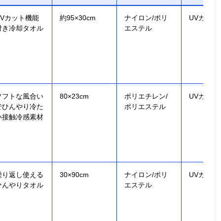
UVカット機能
約95×30cm
ナイロン/ポリ
UVカット
付き冷却タオル
エステル
ソフトな風合い
80×23cm
ポリエチレン/
UVカット
でひんやり冷た
ポリエステル
い接触冷感素材
繰り返し使える
30×90cm
ナイロン/ポリ
UVカット
ひんやりタオル
エステル