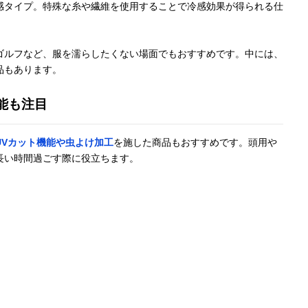
感タイプ。特殊な糸や繊維を使用することで冷感効果が得られる仕
持ち運びに便利
約46×23cm
不織布
記載未確
ゴルフなど、服を濡らしたくない場面でもおすすめです。中には、
な使い捨てステ
ィックタイプ
品もあります。
能も注目
ベタ付きが気に
46×20cm
記載未確認
ボディー
なるときはボデ
ィーシートとし
UVカット機能や虫よけ加工
を施した商品もおすすめです。頭用や
て
長い時間過ごす際に役立ちます。
和服にも似合う
約27×90cm
ポリエステル
UVカット
涼しげな水彩柄