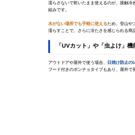
き 32JY0131
濡らさないで乾いたまま使えるのが、接触冷
組みです。
小林製薬 熱中
Amazonで見る
水がない場所でも手軽に使える
ため、登山や
対策 冷やしタ
オル 5本入り
濡らすことで、さらに冷たさを感じられる商
「UVカット」や「虫よけ」機
花王 ビオレ 冷
Amazonで見る
タオル 無香性 5
本入
アウトドアや屋外で使う場合、
日焼け防止の
フード付きのポンチョタイプもあり、屋外で
napnap(ナップ
Amazonで見る
ナップ) クール
タオル