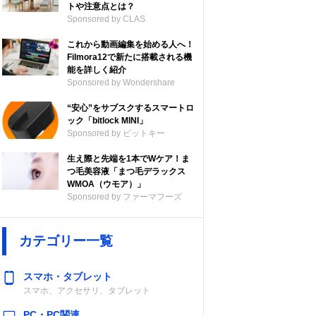
トや注意点とは？
Sponsored by CLAS
これから動画編集を始める人へ！
Filmora12で新たに搭載される機
能を詳しく紹介
Sponsored by Wondershare
“安心”をサブスクするスマートロ
ック「bitlock MINI」
Sponsored by ビットキー
生え際と先端を1本でWケア！ま
つ毛美容液「まつ毛デラックス
WMOA（ウモア）」
Sponsored by ファーマフーズ
カテゴリー一覧
スマホ・タブレット
スマホ、アクセサリ、タブレット
PC・PC関連