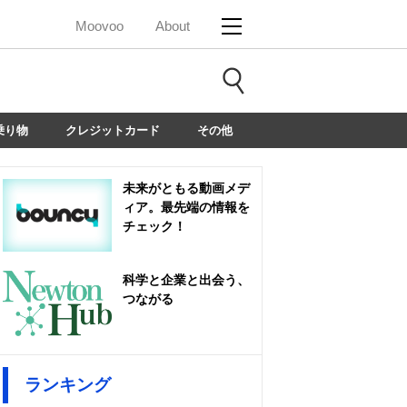
Moovoo
About
乗り物
クレジットカード
その他
未来がともる動画メデ
ィア。最先端の情報を
チェック！
科学と企業と出会う、
つながる
ランキング