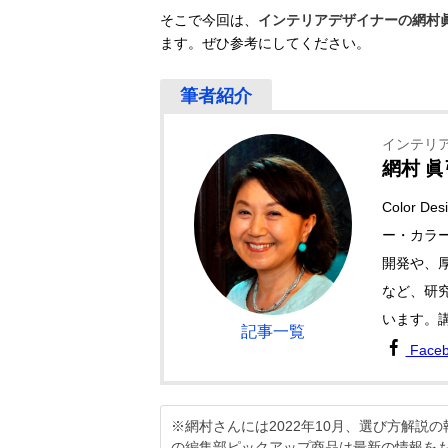
そこで今回は、
インテリアデザイナーの網村
ます。ぜひ参考にしてください。
インテリ
網村 眞
Color 
ー・カラ
開発や、
など、研
います。
記事一覧
Face
※網村さんには2022年10月、選び方解
の編集部ピックアップ商品は最新の情報を