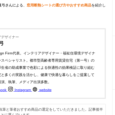
眞弓さんに
よる、
窓用断熱シートの選び方やおすすめ商品
を紹介し
アデザイナー
弓
Design Firm代表。インテリアデザイナー・福祉住環境デザイナ
ースペシャリスト。都市型高齢者専用賃貸住宅（第一号）の
厚生省の助成事業で色彩による快適性の効果検証に取り組む
究と多くの実践を活かし、健康で快適な暮らしをご提案して
講演、執筆、メディア出演多数。
book
Instagram
website
説の執筆と筆者おすすめ商品の選定をしていただきました。記事後半
もとに選んでいます。