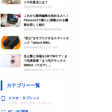
トや注意点とは？
Sponsored by CLAS
これから動画編集を始める人へ！
Filmora12で新たに搭載される機
能を詳しく紹介
Sponsored by Wondershare
“安心”をサブスクするスマートロ
ック「bitlock MINI」
Sponsored by ビットキー
生え際と先端を1本でWケア！ま
つ毛美容液「まつ毛デラックス
WMOA（ウモア）」
Sponsored by ファーマフーズ
カテゴリー一覧
スマホ・タブレット
スマホ、アクセサリ、タブレット
PC・PC関連