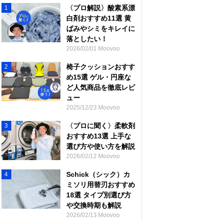
〈プロ解説〉酸素系漂
1
白剤おすすめ11選 黄
ばみやシミをキレイに
落としたい！
2026/02/01 Moovoo
椅子クッションおすす
2
め15選 ゲル・円座な
ど人気商品を徹底レビ
ュー
2025/12/23 Moovoo
〈プロに聞く〉柔軟剤
3
おすすめ13選 上手な
選び方や使い方を解説
2026/02/12 Moovoo
Schick（シック）カ
4
ミソリ用替刃おすすめ
18選 タイプ別選び方
や交換時期も解説
2026/02/13 Moovoo