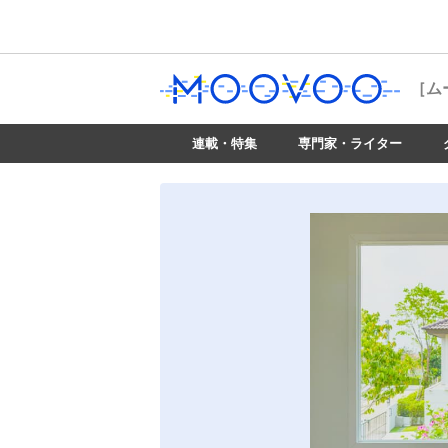
［ム
連載・特集
専門家・ライター