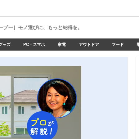
ーブー］
モノ選びに、もっと納得を。
グッズ
PC・スマホ
家電
アウトドア
フード