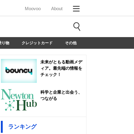
Moovoo
About
乗り物
クレジットカード
その他
未来がともる動画メデ
ィア。最先端の情報を
チェック！
科学と企業と出会う、
つながる
ランキング