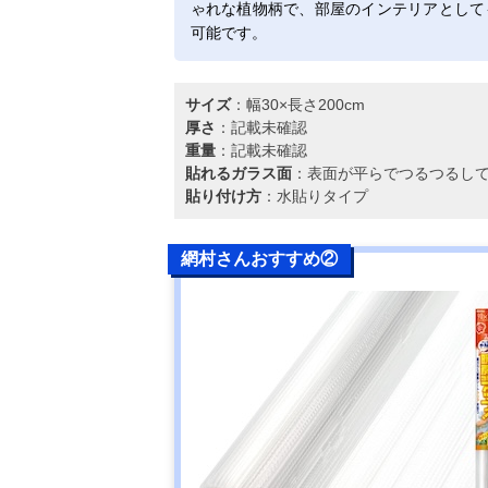
ゃれな植物柄で、部屋のインテリアとして
可能です。
サイズ
：幅30×長さ200cm
厚さ
：記載未確認
重量
：記載未確認
貼れるガラス面
：表面が平らでつるつるし
貼り付け方
：水貼りタイプ
網村さんおすすめ②