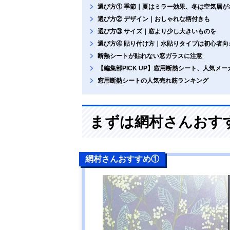
選び方① 季節｜夏はミラー効果、冬は空気層が
選び方② デザイン｜おしゃれな柄付きも
選び方③ サイズ｜窓より少し大きいものを
選び方④ 貼り付け方｜水貼りタイプは初心者向
断熱シートが貼れない窓ガラスに注意
【編集部PICK UP】窓用断熱シート、人気メ
窓用断熱シートの人気売れ筋ランキング
まずは網村さんおす
網村さんおすすめ①