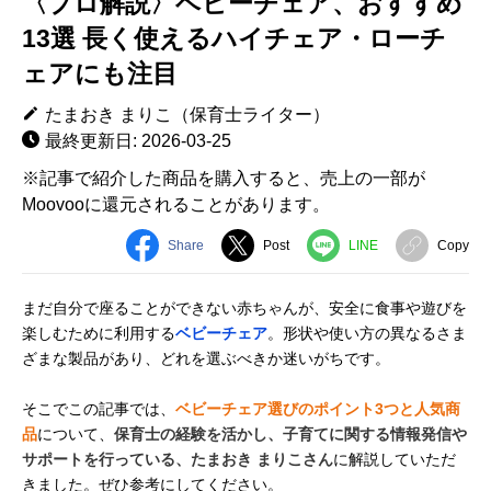
〈プロ解説〉ベビーチェア、おすすめ
13選 長く使えるハイチェア・ローチ
ェアにも注目
たまおき まりこ（保育士ライター）
最終更新日: 2026-03-25
※記事で紹介した商品を購入すると、売上の一部が
Moovooに還元されることがあります。
Share
Post
LINE
Copy
まだ自分で座ることができない赤ちゃんが、安全に食事や遊びを
楽しむために利用する
ベビーチェア
。形状や使い方の異なるさま
ざまな製品があり、どれを選ぶべきか迷いがちです。
そこでこの記事では、
ベビーチェア選びのポイント3つと人気商
品
について、
保育士の経験を活かし、子育てに関する情報発信や
サポートを行っている、たまおき まりこさん
に解説していただ
きました。ぜひ参考にしてください。