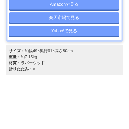
Amazonで見る
楽天市場で見る
Yahoo!で見る
サイズ
：約幅49×奥行61×高さ80cm
重量
：約7.15kg
材質
：ラバーウッド
折りたたみ
：○