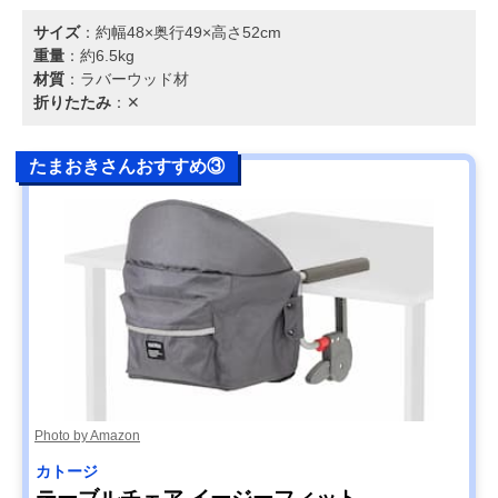
サイズ
：約幅48×奥行49×高さ52cm
重量
：約6.5kg
材質
：ラバーウッド材
折りたたみ
：✕
たまおきさんおすすめ③
Photo by Amazon
カトージ