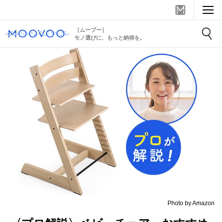
［ムーブー］
モノ選びに、もっと納得を。
Photo by Amazon