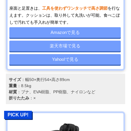
座面と足置きは、
工具を使わずワンタッチで高さ調節
を行な
えます。クッションは、取り外して丸洗いが可能。食べこぼ
しで汚れても手入れが簡単です。
Amazonで見る
楽天市場で見る
Yahoo!で見る
サイズ
：幅50×奥行54×高さ89cm
重量
：8.5kg
材質
：ブナ、EVA樹脂、PP樹脂、ナイロンなど
折りたたみ
：×
PICK UP!