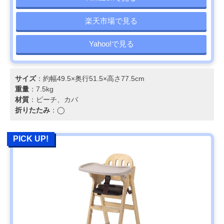
楽天市場で見る
Yahoo!で見る
サイズ
：約幅49.5×奥行51.5×高さ77.5cm
重量
：7.5kg
材質
：ビーチ、カバ
折りたたみ
：◯
PICK UP!