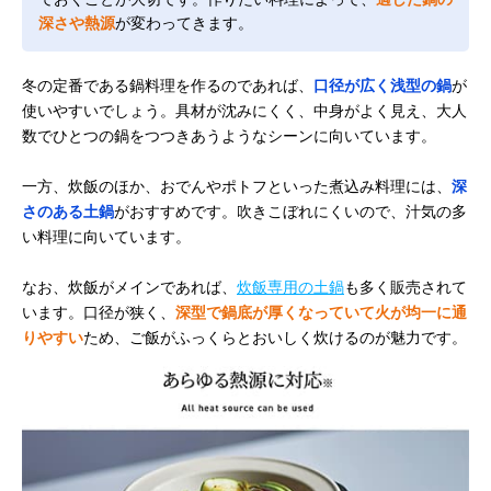
深さや熱源
が変わってきます。
冬の定番である鍋料理を作るのであれば、
口径が広く浅型の鍋
が
使いやすいでしょう。具材が沈みにくく、中身がよく見え、大人
数でひとつの鍋をつつきあうようなシーンに向いています。
一方、炊飯のほか、おでんやポトフといった煮込み料理には、
深
さのある土鍋
がおすすめです。吹きこぼれにくいので、汁気の多
い料理に向いています。
なお、炊飯がメインであれば、
炊飯専用の土鍋
も多く販売されて
います。口径が狭く、
深型で鍋底が厚くなっていて火が均一に通
りやすい
ため、ご飯がふっくらとおいしく炊けるのが魅力です。