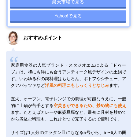
楽天市場で見る
Yahoo!で見る
おすすめポイント
家庭用食器の人気ブランド・スタジオエムによる「ドゥー
ブ」は、和にも洋にも合うアンティーク風デザインの土鍋で
す。いわゆる和の鍋料理はもちろん、ポトフやシチュー、ア
クアパッツァなど
洋風の料理にもしっくりとなじみ
ます。
直火、オーブン、電子レンジでの調理が可能なうえに、一般
的に土鍋が苦手とする
空焚きができるため、炒め物にも使え
ます。たとえばカレーや麻婆豆腐など、最初に具材を炒めて
から煮込む料理も、これひとつで完了するので便利です。
サイズは1人分のグラタン皿にもなる5号から、5〜6人の囲