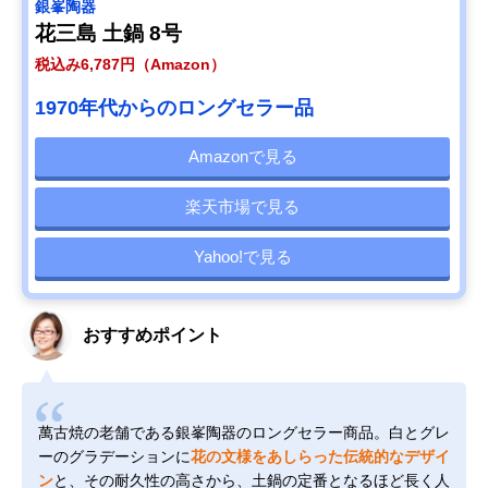
銀峯陶器
花三島 土鍋 8号
税込み6,787円（Amazon）
1970年代からのロングセラー品
Amazonで見る
楽天市場で見る
Yahoo!で見る
おすすめポイント
萬古焼の老舗である銀峯陶器のロングセラー商品。白とグレ
ーのグラデーションに
花の文様をあしらった伝統的なデザイ
ン
と、その耐久性の高さから、土鍋の定番となるほど長く人