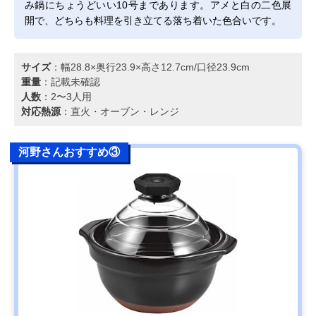
み鍋にちょうどいい10号まであります。アメと白の二色展
開で、どちらも料理を引き立てる落ち着いた色合いです。
サイズ
：幅28.8×奥行23.9×高さ12.7cm/口径23.9cm
重量
：記載未確認
人数
：2〜3人用
対応熱源
：直火・オーブン・レンジ
河野さんおすすめ③