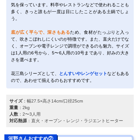
気を保っています。料亭やレストランなどで使われることも
多く、きっと誰もが一度は目にしたことがある土鍋でしょ
う。
底が広く平らで、深さもある
ため、食材がたっぷりと入っ
て、吹きこぼれしにくいのが特徴です。また、直火だけでな
く、オーブンや電子レンジで調理ができるのも魅力。サイズ
は1人用の6号から、5〜6人用の10号まであり、好みの大き
さを選べます。
花三島シリーズとして、
とんすいやレンゲセット
などもある
ので、あわせて揃えるのもおすすめです。
サイズ
：幅27.5×高さ14cm/口径25cm
重量
：2kg
人数
：2〜3人用
対応熱源
：直火・オーブン・レンジ・ラジエントヒーター
河野さんおすすめ②