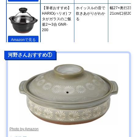
【筆者おすすめ】
ホイッスルの音で
幅27×奥行23×
HARIO(ハリオ) フ
炊きあがりがわか
21cm/口径20cm
タがガラスのご飯
る
釜2〜3合 GNR-
200
Amazonで見る
【筆者おすすめ】
熱をしっかり蓄え
直径24.5×高さ
楽天市場で見る
河野さんおすすめ①
長谷園 かまどさん
て、緩やかに伝え
20cm
四合炊き ACT-04
る
【筆者おすすめ】
IHやオーブンなど
幅31.5×高さ
Amazonで見る
キントー(KINTO)
さまざまな熱源に
14.5cm/直径
KAKOMI IH土鍋
対応
27.5cm
2.5L
【筆者おすすめ】
家庭で気軽に使え
幅29.2×高さ
Amazonで見る
ミヤザキ食器
る軽い土鍋
9.5cm/口径24.5
M.STYLE Karl(カ
ール) IH軽量土鍋8
号 KAL0308
Photo by Amazon