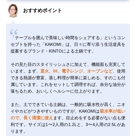
おすすめポイント
「テーブルを囲んで美味しい時間をシェアする」というコン
セプトを持った「KAKOMI」は、日々に寄り添う生活道具を
提案するブランド・KINTOによる土鍋です。
その見た目のスタイリッシュさに加えて、機能面も充実して
います。まず、
直火、IH、電子レンジ、オーブンなど
、使用
できる熱源が豊富。蒸し料理が簡単に楽しめる、すのこも付
属しています。これをセットして調理すれば、余分な油分が
落ちるため、おいしくヘルシーに仕上がります。
また、土でできている土鍋は、一般的に吸水性が高く、ニオ
イやカビがつきやすいものですが、KAKOMIは
吸水率が低い
ので、長く清潔に使え
ます。目止めをする必要がない点も便
利です。サイズは1〜2人用の1.2Lと、3〜4人用の2.5Lがあ
ります。