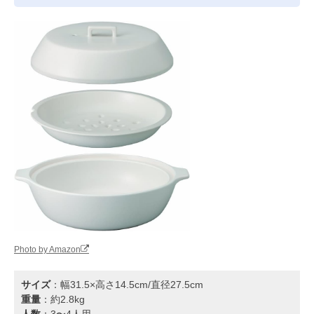
Photo by Amazon
サイズ
：幅31.5×高さ14.5cm/直径27.5cm
重量
：約2.8kg
人数
：3〜4人用