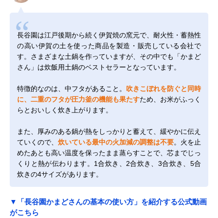
長谷園は江戸後期から続く伊賀焼の窯元で、耐火性・蓄熱性
の高い伊賀の土を使った商品を製造・販売している会社で
す。さまざまな土鍋を作っていますが、その中でも「かまど
さん」は炊飯用土鍋のベストセラーとなっています。
特徴的なのは、中フタがあること。
吹きこぼれを防ぐと同時
に、二重のフタが圧力釜の機能も果たす
ため、お米がふっく
らとおいしく炊き上がります。
また、厚みのある鍋が熱をしっかりと蓄えて、緩やかに伝え
ていくので、
炊いている最中の火加減の調整は不要
。火を止
めたあとも高い温度を保ったまま蒸らすことで、芯までじっ
くりと熱が伝わります。1合炊き、2合炊き、3合炊き、5合
炊きの4サイズがあります。
▼「長谷園かまどさんの基本の使い方」を紹介する公式動画
がこちら