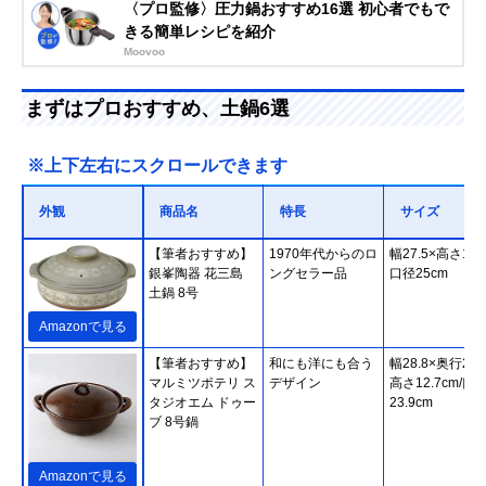
〈プロ監修〉圧力鍋おすすめ16選 初心者でもで
きる簡単レシピを紹介
Moovoo
まずはプロおすすめ、土鍋6選
※上下左右にスクロールできます
外観
商品名
特長
サイズ
【筆者おすすめ】
1970年代からのロ
幅27.5×高さ14c
銀峯陶器 花三島
ングセラー品
口径25cm
土鍋 8号
Amazonで見る
【筆者おすすめ】
和にも洋にも合う
幅28.8×奥行23.
マルミツポテリ ス
デザイン
高さ12.7cm/口
タジオエム ドゥー
23.9cm
ブ 8号鍋
Amazonで見る