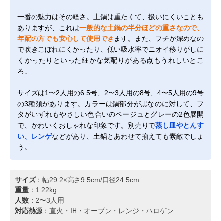
一番の魅力はその軽さ。土鍋は重たくて、扱いにくいことも
ありますが、これは
一般的な土鍋の半分ほどの重さなので、
年配の方でも安心して使用でき
ます。また、フチが深めなの
で吹きこぼれにくかったり、低い吸水率でニオイ移りがしに
くかったりといった細かな気配りがある点もうれしいとこ
ろ。
サイズは1〜2人用の6.5号、2〜3人用の8号、4〜5人用の9号
の3種類があります。カラーは鍋部分が黒なのに対して、フ
タがいずれもやさしい色合いのベージュとグレーの2色展開
で、かわいくおしゃれな印象です。別売りで
蒸し皿やとんす
い、レンゲ
などがあり、土鍋とあわせて揃えても素敵でしょ
う。
サイズ
：幅29.2×高さ9.5cm/口径24.5cm
重量
：1.22kg
人数
：2〜3人用
対応熱源
：直火・IH・オーブン・レンジ・ハロゲン