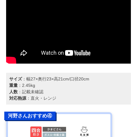
サイズ
：幅27×奥行23×高21cm/口径20cm
重量
：2.45kg
人数
：記載未確認
対応熱源
：直火・レンジ
河野さんおすすめ④