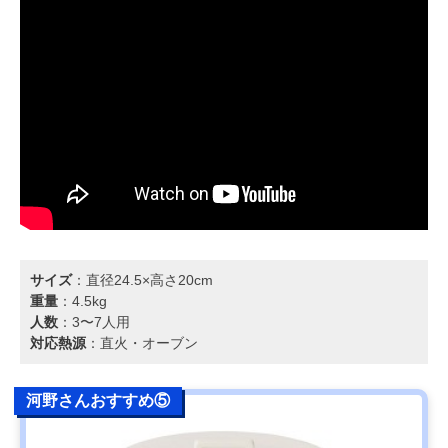
サイズ
：直径24.5×高さ20cm
重量
：4.5kg
人数
：3〜7人用
対応熱源
：直火・オーブン
河野さんおすすめ⑤