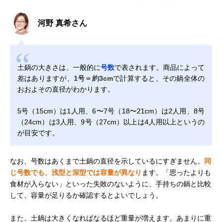
河野 真希さん
土鍋の大きさは、一般的に
号数
で表されます。商品によって
差はありますが、
1号＝約3cm
で計算すると、その鍋全体の
おおよその直径がわかります。
5号（15cm）は1人用、6〜7号（18〜21cm）は2人用、8号
（24cm）は3人用、9号（27cm）以上は4人用以上というの
が目安です。
なお、号数はあくまで土鍋の直径を示しているにすぎません。
同
じ号数でも、浅型と深型では容量が異なり
ます。「思ったよりも
食材が入らない」といった失敗のないように、手持ちの鍋と比較
して、容量が足りるか確認するとよいでしょう。
また、土鍋は大きくなればなるほど重量が増えます。あまりに重