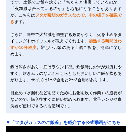
です。土鍋でご飯を炊くと「ちゃんと沸騰しているのか」
「火加減は合っているのか」と心配になることがあります
が、こちらは
フタが透明のガラスなので、中の様子を確認で
き
ます。
さらに、途中で火加減を調整する必要がなく、火を止めるタ
イミングもホイッスルが教えてくれます。
加熱する時間はわ
ずか10分程度
。難しい印象のある土鍋ご飯を、簡単に楽し
めます。
鍋は深さがあり、底はラウンド型。炊飯時にお米が対流しや
すく、炊きムラのないふっくらとしたおいしいご飯が炊きあ
がります。サイズは1〜2合用と2〜3合用があります。
目止め（水漏れなどを防ぐためにお粥を炊く作業）の必要が
ない
ので、購入後すぐに使い始められます。電子レンジや食
洗器が使用できるのも便利です。
▼「フタがガラスのご飯釜」を紹介する公式動画がこちら