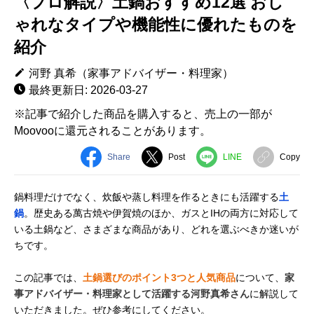
〈プロ解説〉土鍋おすすめ12選 おし
ゃれなタイプや機能性に優れたものを
紹介
河野 真希（家事アドバイザー・料理家）
最終更新日: 2026-03-27
※記事で紹介した商品を購入すると、売上の一部が
Moovooに還元されることがあります。
Share
Post
LINE
Copy
鍋料理だけでなく、炊飯や蒸し料理を作るときにも活躍する
土
鍋
。歴史ある萬古焼や伊賀焼のほか、ガスとIHの両方に対応して
いる土鍋など、さまざまな商品があり、どれを選ぶべきか迷いが
ちです。
この記事では、
土鍋選びのポイント3つと人気商品
について、
家
事アドバイザー・料理家として活躍する河野真希さん
に解説して
いただきました。ぜひ参考にしてください。