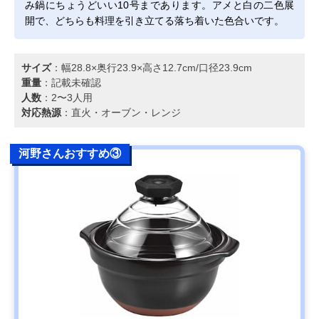
み鍋にちょうどいい10号まであります。アメと白の二色展
開で、どちらも料理を引き立てる落ち着いた色合いです。
サイズ
：幅28.8×奥行23.9×高さ12.7cm/口径23.9cm
重量
：記載未確認
人数
：2〜3人用
対応熱源
：直火・オーブン・レンジ
河野さんおすすめ③