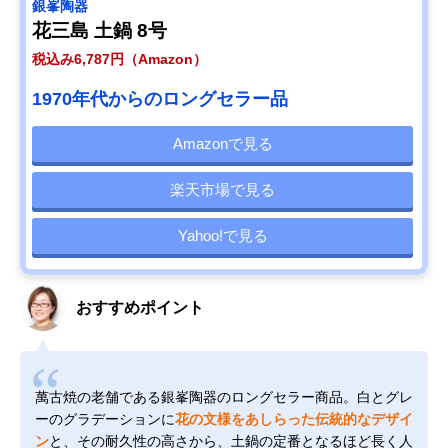
銀峯陶器
花三島 土鍋 8号
税込み6,787円（Amazon）
1970年代からのロングセラー品
Amazonで見る
楽天市場で見る
Yahoo!で見る
おすすめポイント
萬古焼の老舗である銀峯陶器のロングセラー商品。白とグレ
ーのグラデーションに
花の文様をあしらった伝統的なデザイ
ン
と、その耐久性の高さから、土鍋の定番となるほど長く人