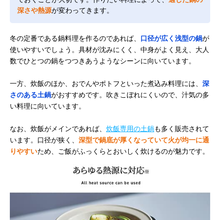
深さや熱源
が変わってきます。
冬の定番である鍋料理を作るのであれば、
口径が広く浅型の鍋
が
使いやすいでしょう。具材が沈みにくく、中身がよく見え、大人
数でひとつの鍋をつつきあうようなシーンに向いています。
一方、炊飯のほか、おでんやポトフといった煮込み料理には、
深
さのある土鍋
がおすすめです。吹きこぼれにくいので、汁気の多
い料理に向いています。
なお、炊飯がメインであれば、
炊飯専用の土鍋
も多く販売されて
います。口径が狭く、
深型で鍋底が厚くなっていて火が均一に通
りやすい
ため、ご飯がふっくらとおいしく炊けるのが魅力です。