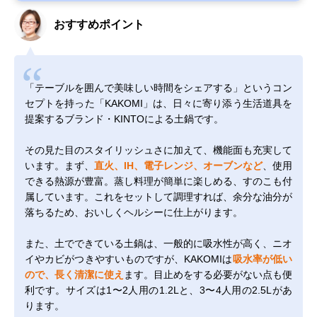
おすすめポイント
「テーブルを囲んで美味しい時間をシェアする」というコン
セプトを持った「KAKOMI」は、日々に寄り添う生活道具を
提案するブランド・KINTOによる土鍋です。
その見た目のスタイリッシュさに加えて、機能面も充実して
います。まず、
直火、IH、電子レンジ、オーブンなど
、使用
できる熱源が豊富。蒸し料理が簡単に楽しめる、すのこも付
属しています。これをセットして調理すれば、余分な油分が
落ちるため、おいしくヘルシーに仕上がります。
また、土でできている土鍋は、一般的に吸水性が高く、ニオ
イやカビがつきやすいものですが、KAKOMIは
吸水率が低い
ので、長く清潔に使え
ます。目止めをする必要がない点も便
利です。サイズは1〜2人用の1.2Lと、3〜4人用の2.5Lがあ
ります。