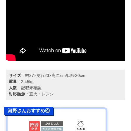
サイズ
：幅27×奥行23×高21cm/口径20cm
重量
：2.45kg
人数
：記載未確認
対応熱源
：直火・レンジ
河野さんおすすめ④