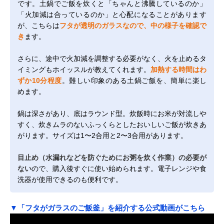
です。土鍋でご飯を炊くと「ちゃんと沸騰しているのか」
「火加減は合っているのか」と心配になることがあります
が、こちらは
フタが透明のガラスなので、中の様子を確認で
き
ます。
さらに、途中で火加減を調整する必要がなく、火を止めるタ
イミングもホイッスルが教えてくれます。
加熱する時間はわ
ずか10分程度
。難しい印象のある土鍋ご飯を、簡単に楽し
めます。
鍋は深さがあり、底はラウンド型。炊飯時にお米が対流しや
すく、炊きムラのないふっくらとしたおいしいご飯が炊きあ
がります。サイズは1〜2合用と2〜3合用があります。
目止め（水漏れなどを防ぐためにお粥を炊く作業）の必要が
ない
ので、購入後すぐに使い始められます。電子レンジや食
洗器が使用できるのも便利です。
▼「フタがガラスのご飯釜」を紹介する公式動画がこちら