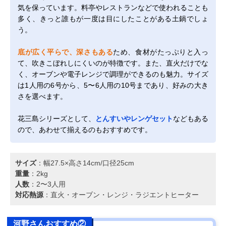
気を保っています。料亭やレストランなどで使われることも
多く、きっと誰もが一度は目にしたことがある土鍋でしょ
う。
底が広く平らで、深さもある
ため、食材がたっぷりと入っ
て、吹きこぼれしにくいのが特徴です。また、直火だけでな
く、オーブンや電子レンジで調理ができるのも魅力。サイズ
は1人用の6号から、5〜6人用の10号まであり、好みの大き
さを選べます。
花三島シリーズとして、
とんすいやレンゲセット
などもある
ので、あわせて揃えるのもおすすめです。
サイズ
：幅27.5×高さ14cm/口径25cm
重量
：2kg
人数
：2〜3人用
対応熱源
：直火・オーブン・レンジ・ラジエントヒーター
河野さんおすすめ②