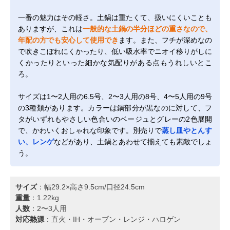
一番の魅力はその軽さ。土鍋は重たくて、扱いにくいことも
ありますが、これは
一般的な土鍋の半分ほどの重さなので、
年配の方でも安心して使用でき
ます。また、フチが深めなの
で吹きこぼれにくかったり、低い吸水率でニオイ移りがしに
くかったりといった細かな気配りがある点もうれしいとこ
ろ。
サイズは1〜2人用の6.5号、2〜3人用の8号、4〜5人用の9号
の3種類があります。カラーは鍋部分が黒なのに対して、フ
タがいずれもやさしい色合いのベージュとグレーの2色展開
で、かわいくおしゃれな印象です。別売りで
蒸し皿やとんす
い、レンゲ
などがあり、土鍋とあわせて揃えても素敵でしょ
う。
サイズ
：幅29.2×高さ9.5cm/口径24.5cm
重量
：1.22kg
人数
：2〜3人用
対応熱源
：直火・IH・オーブン・レンジ・ハロゲン