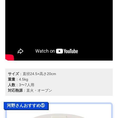
サイズ
：直径24.5×高さ20cm
重量
：4.5kg
人数
：3〜7人用
対応熱源
：直火・オーブン
河野さんおすすめ⑤