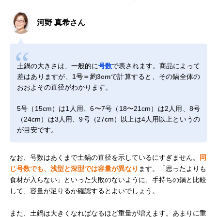
河野 真希さん
土鍋の大きさは、一般的に
号数
で表されます。商品によって
差はありますが、
1号＝約3cm
で計算すると、その鍋全体の
おおよその直径がわかります。
5号（15cm）は1人用、6〜7号（18〜21cm）は2人用、8号
（24cm）は3人用、9号（27cm）以上は4人用以上というの
が目安です。
なお、号数はあくまで土鍋の直径を示しているにすぎません。
同
じ号数でも、浅型と深型では容量が異なり
ます。「思ったよりも
食材が入らない」といった失敗のないように、手持ちの鍋と比較
して、容量が足りるか確認するとよいでしょう。
また、土鍋は大きくなればなるほど重量が増えます。あまりに重