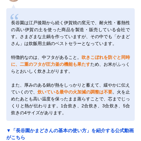
長谷園は江戸後期から続く伊賀焼の窯元で、耐火性・蓄熱性
の高い伊賀の土を使った商品を製造・販売している会社で
す。さまざまな土鍋を作っていますが、その中でも「かまど
さん」は炊飯用土鍋のベストセラーとなっています。
特徴的なのは、中フタがあること。
吹きこぼれを防ぐと同時
に、二重のフタが圧力釜の機能も果たす
ため、お米がふっく
らとおいしく炊き上がります。
また、厚みのある鍋が熱をしっかりと蓄えて、緩やかに伝え
ていくので、
炊いている最中の火加減の調整は不要
。火を止
めたあとも高い温度を保ったまま蒸らすことで、芯までじっ
くりと熱が伝わります。1合炊き、2合炊き、3合炊き、5合
炊きの4サイズがあります。
▼「長谷園かまどさんの基本の使い方」を紹介する公式動画
がこちら