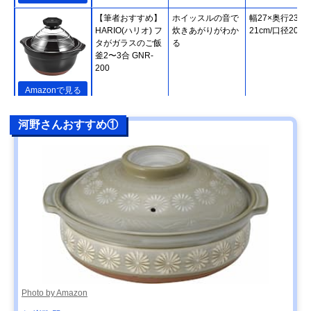
【筆者おすすめ】
ホイッスルの音で
幅27×奥行23×
HARIO(ハリオ) フ
炊きあがりがわか
21cm/口径20cm
タがガラスのご飯
る
釜2〜3合 GNR-
200
Amazonで見る
【筆者おすすめ】
熱をしっかり蓄え
直径24.5×高さ
楽天市場で見る
河野さんおすすめ①
長谷園 かまどさん
て、緩やかに伝え
20cm
四合炊き ACT-04
る
【筆者おすすめ】
IHやオーブンなど
幅31.5×高さ
Amazonで見る
キントー(KINTO)
さまざまな熱源に
14.5cm/直径
KAKOMI IH土鍋
対応
27.5cm
2.5L
【筆者おすすめ】
家庭で気軽に使え
幅29.2×高さ
Amazonで見る
ミヤザキ食器
る軽い土鍋
9.5cm/口径24.5
M.STYLE Karl(カ
ール) IH軽量土鍋8
号 KAL0308
Photo by Amazon