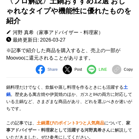
〈プロ解説〉土鍋おすすめ12選 おし
ゃれなタイプや機能性に優れたものを
紹介
河野 真希（家事アドバイザー・料理家）
最終更新日: 2026-03-27
※記事で紹介した商品を購入すると、売上の一部が
Moovooに還元されることがあります。
Share
Post
LINE
Copy
鍋料理だけでなく、炊飯や蒸し料理を作るときにも活躍する
土
鍋
。歴史ある萬古焼や伊賀焼のほか、ガスとIHの両方に対応して
いる土鍋など、さまざまな商品があり、どれを選ぶべきか迷いが
ちです。
この記事では、
土鍋選びのポイント3つと人気商品
について、
家
事アドバイザー・料理家として活躍する河野真希さん
に解説して
いただきました。ぜひ参考にしてください。