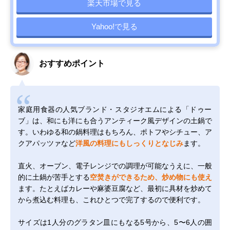
楽天市場で見る
Yahoo!で見る
おすすめポイント
家庭用食器の人気ブランド・スタジオエムによる「ドゥー
ブ」は、和にも洋にも合うアンティーク風デザインの土鍋で
す。いわゆる和の鍋料理はもちろん、ポトフやシチュー、ア
クアパッツァなど
洋風の料理にもしっくりとなじみ
ます。
直火、オーブン、電子レンジでの調理が可能なうえに、一般
的に土鍋が苦手とする
空焚きができるため、炒め物にも使え
ます。たとえばカレーや麻婆豆腐など、最初に具材を炒めて
から煮込む料理も、これひとつで完了するので便利です。
サイズは1人分のグラタン皿にもなる5号から、5〜6人の囲