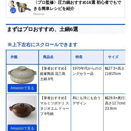
〈プロ監修〉圧力鍋おすすめ16選 初心者でもで
きる簡単レシピを紹介
Moovoo
まずはプロおすすめ、土鍋6選
※上下左右にスクロールできます
外観
商品名
特長
サイズ
【筆者おすすめ】
1970年代からのロ
幅27.5×高さ14c
銀峯陶器 花三島
ングセラー品
口径25cm
土鍋 8号
Amazonで見る
【筆者おすすめ】
和にも洋にも合う
幅28.8×奥行23.
マルミツポテリ ス
デザイン
高さ12.7cm/口
タジオエム ドゥー
23.9cm
ブ 8号鍋
Amazonで見る