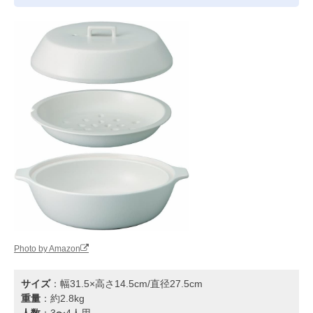
Photo by Amazon
サイズ
：幅31.5×高さ14.5cm/直径27.5cm
重量
：約2.8kg
人数
：3〜4人用